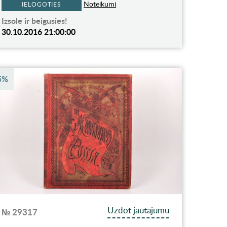
Noteikumi
IELOGOTIES
Izsole ir beigusies!
30.10.2016 21:00:00
5%
Uzdot jautājumu
№ 29317