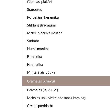
Gleznas, plakāti
Statuetes
Porcelāns, keramika
Stikla izstrādājumi
Mākslinieciskā liešana
Sudrabs
Numismātika
Bonistika
Faleristika
Militārā atribūtika
Grāmatas (krievu)
Grāmatas (latv. u.c.)
Mākslas un kolekcionēšanas katalogi
Citi iespieddarbi