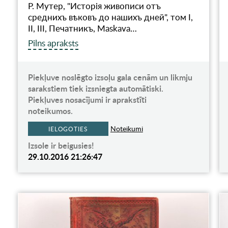
Р. Мутер, "Исторiя живописи отъ
среднихъ вѣковъ до нашихъ дней", том I,
II, III, Печатникъ, Maskava…
Pilns apraksts
Piekļuve noslēgto izsoļu gala cenām un likmju
sarakstiem tiek izsniegta automātiski.
Piekļuves nosacījumi ir aprakstīti
noteikumos.
Noteikumi
IELOGOTIES
Izsole ir beigusies!
29.10.2016 21:26:47