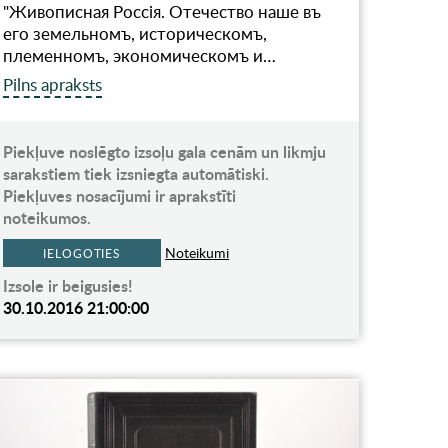
"Живописная Россiя. Отечество наше въ
его земельномъ, историческомъ,
племенномъ, экономическомъ и…
Pilns apraksts
Piekļuve noslēgto izsoļu gala cenām un likmju
sarakstiem tiek izsniegta automātiski.
Piekļuves nosacījumi ir aprakstīti
noteikumos.
Noteikumi
IELOGOTIES
Izsole ir beigusies!
30.10.2016 21:00:00