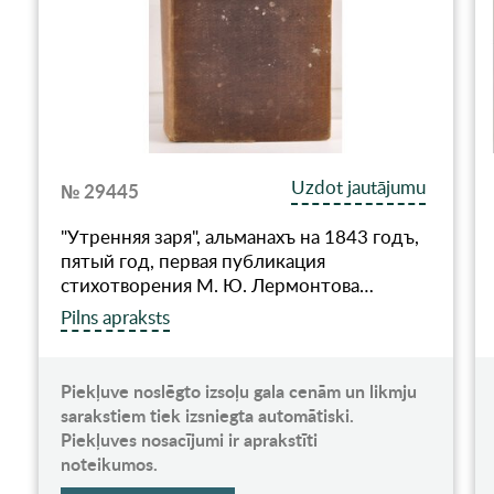
Uzdot jautājumu
№ 29445
"Утренняя заря", альманахъ на 1843 годъ,
пятый год, первая публикация
стихотворения М. Ю. Лермонтова…
Pilns apraksts
Piekļuve noslēgto izsoļu gala cenām un likmju
sarakstiem tiek izsniegta automātiski.
Piekļuves nosacījumi ir aprakstīti
noteikumos.