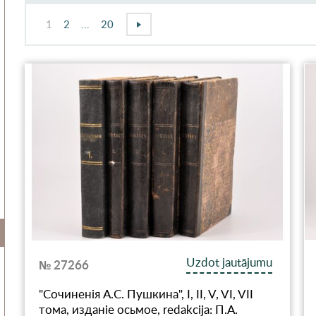
1
2
...
20
Uzdot jautājumu
№ 27266
"Сочиненiя А.С. Пушкина", I, II, V, VI, VII
тома, изданiе осьмое, redakcija: П.А.