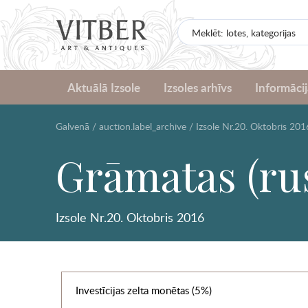
Aktuālā Izsole
Izsoles arhīvs
Informācij
Galvenā
/
auction.label_archive
/
Izsole Nr.20. Oktobris 201
Grāmatas (ru
Izsole Nr.20. Oktobris 2016
Investīcijas zelta monētas (5%)