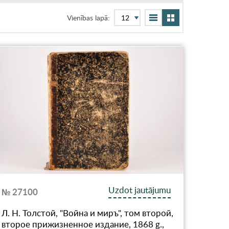
Vienības lapā:
Uzdot jautājumu
№ 27100
Л. Н. Толстой, "Война и миръ", том второй,
второе прижизненное издание, 1868 g.,