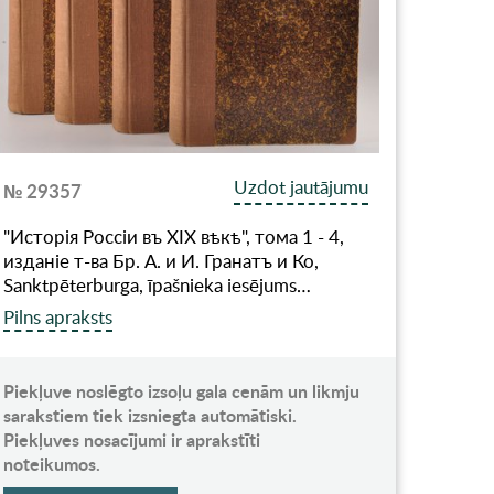
Uzdot jautājumu
№ 29357
"Исторiя Россiи въ XIX вѣкѣ", тома 1 - 4,
изданiе т-ва Бр. А. и И. Гранатъ и Ко,
Sanktpēterburga, īpašnieka iesējums…
Pilns apraksts
Piekļuve noslēgto izsoļu gala cenām un likmju
sarakstiem tiek izsniegta automātiski.
Piekļuves nosacījumi ir aprakstīti
noteikumos.