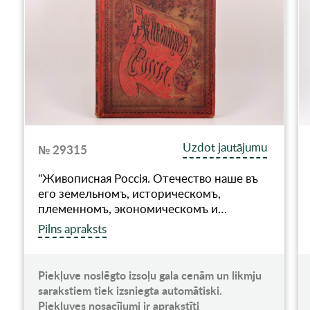
Uzdot jautājumu
№ 29315
"Живописная Россiя. Отечество наше въ
его земельномъ, историческомъ,
племенномъ, экономическомъ и…
Pilns apraksts
Piekļuve noslēgto izsoļu gala cenām un likmju
sarakstiem tiek izsniegta automātiski.
Piekļuves nosacījumi ir aprakstīti