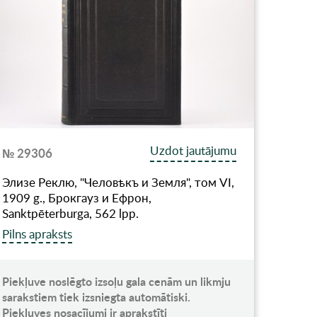
Uzdot jautājumu
№ 29306
Элизе Реклю, "Человѣкъ и Земля", том VI,
1909 g., Брокгауз и Ефрон,
Sanktpēterburga, 562 lpp.
Pilns apraksts
Piekļuve noslēgto izsoļu gala cenām un likmju
sarakstiem tiek izsniegta automātiski.
Piekļuves nosacījumi ir aprakstīti