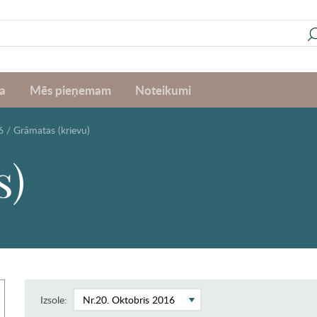
a
Mēs pieņemam
Noteikumi
6
/
Grāmatas (krievu)
s)
Izsole: