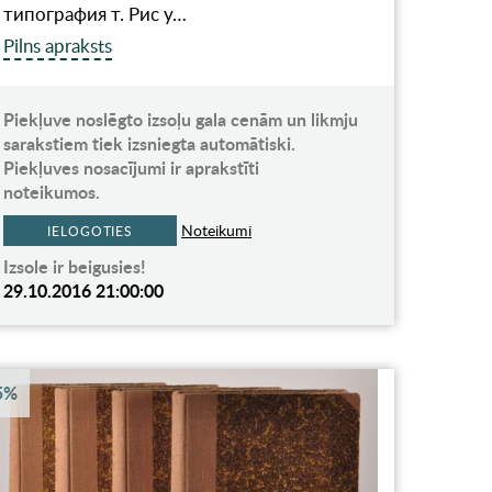
типография т. Рис у…
Pilns apraksts
Piekļuve noslēgto izsoļu gala cenām un likmju
sarakstiem tiek izsniegta automātiski.
Piekļuves nosacījumi ir aprakstīti
noteikumos.
Noteikumi
IELOGOTIES
Izsole ir beigusies!
29.10.2016 21:00:00
5%