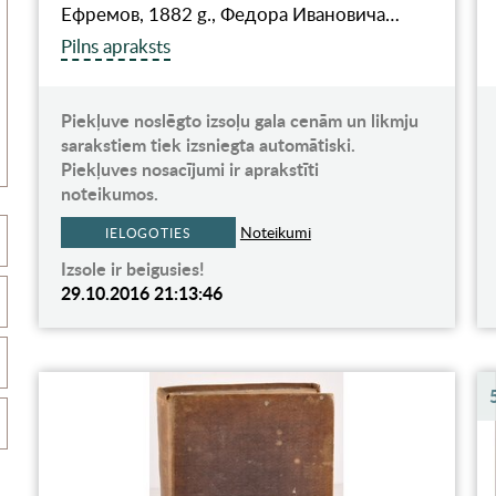
Ефремов, 1882 g., Федора Ивановича…
Pilns apraksts
Piekļuve noslēgto izsoļu gala cenām un likmju
sarakstiem tiek izsniegta automātiski.
Piekļuves nosacījumi ir aprakstīti
noteikumos.
Noteikumi
IELOGOTIES
Izsole ir beigusies!
29.10.2016 21:13:46