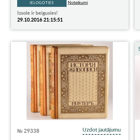
Noteikumi
IELOGOTIES
Izsole ir beigusies!
29.10.2016 21:15:51
Uzdot jautājumu
№ 29338