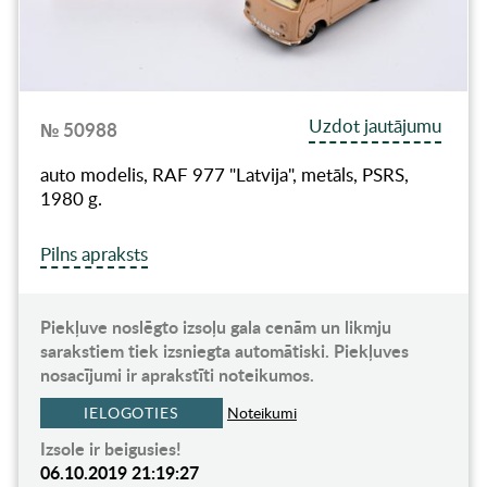
Uzdot jautājumu
№ 50988
auto modelis, RAF 977 "Latvija", metāls, PSRS,
1980 g.
Pilns apraksts
Piekļuve noslēgto izsoļu gala cenām un likmju
sarakstiem tiek izsniegta automātiski. Piekļuves
nosacījumi ir aprakstīti noteikumos.
IELOGOTIES
Noteikumi
Izsole ir beigusies!
06.10.2019 21:19:27