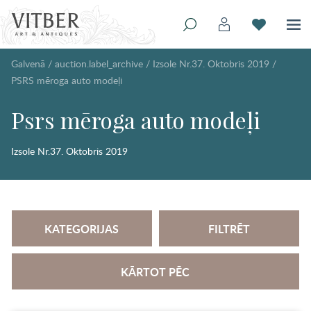
Galvenā
/
auction.label_archive
/
Izsole Nr.37. Oktobris 2019
/
PSRS mēroga auto modeļi
Psrs mēroga auto modeļi
Izsole Nr.37. Oktobris 2019
KATEGORIJAS
FILTRĒT
KĀRTOT PĒC