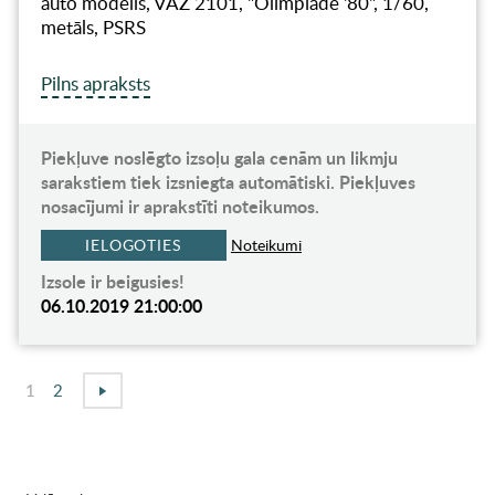
auto modelis, VAZ 2101, "Olimpiāde '80", 1/60,
metāls, PSRS
Pilns apraksts
Piekļuve noslēgto izsoļu gala cenām un likmju
sarakstiem tiek izsniegta automātiski. Piekļuves
nosacījumi ir aprakstīti noteikumos.
IELOGOTIES
Noteikumi
Izsole ir beigusies!
06.10.2019 21:00:00
1
2