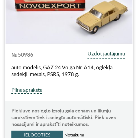
Uzdot jautājumu
№ 50986
auto modelis, GAZ 24 Volga Nr. A14, oglekļa
sēdekļi, metāls, PSRS, 1978 g.
Pilns apraksts
Piekļuve noslēgto izsoļu gala cenām un likmju
sarakstiem tiek izsniegta automātiski. Piekļuves
nosacījumi ir aprakstīti noteikumos.
IELOGOTIES
Noteikumi