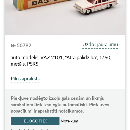
Uzdot jautājumu
№ 50792
auto modelis, VAZ 2101, "Ātrā palīdzība", 1/60,
metāls, PSRS
Pilns apraksts
Piekļuve noslēgto izsoļu gala cenām un likmju
sarakstiem tiek izsniegta automātiski. Piekļuves
nosacījumi ir aprakstīti noteikumos.
IELOGOTIES
Noteikumi