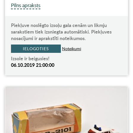
Pilns apraksts
Piekļuve noslēgto izsoļu gala cenām un likmju
sarakstiem tiek izsniegta automātiski. Piekļuves
nosacījumi ir aprakstīti noteikumos.
IELOGOTIES
Noteikumi
Izsole ir beigusies!
06.10.2019 21:00:00