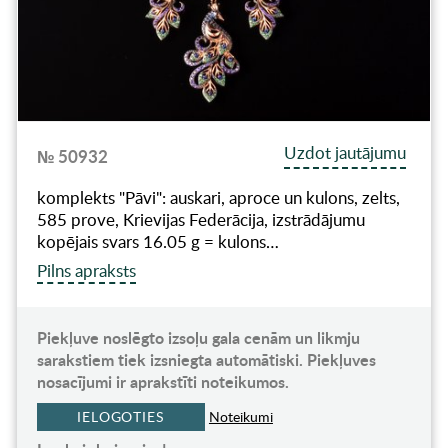
Uzdot jautājumu
№ 50932
komplekts "Pāvi": auskari, aproce un kulons, zelts,
585 prove, Krievijas Federācija, izstrādājumu
kopējais svars 16.05 g = kulons…
Pilns apraksts
Piekļuve noslēgto izsoļu gala cenām un likmju
sarakstiem tiek izsniegta automātiski. Piekļuves
nosacījumi ir aprakstīti noteikumos.
IELOGOTIES
Noteikumi