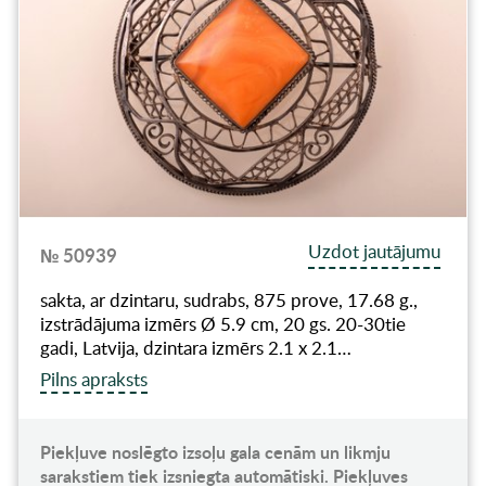
Uzdot jautājumu
№ 50939
sakta, ar dzintaru, sudrabs, 875 prove, 17.68 g.,
izstrādājuma izmērs Ø 5.9 cm, 20 gs. 20-30tie
gadi, Latvija, dzintara izmērs 2.1 x 2.1…
Pilns apraksts
Piekļuve noslēgto izsoļu gala cenām un likmju
sarakstiem tiek izsniegta automātiski. Piekļuves