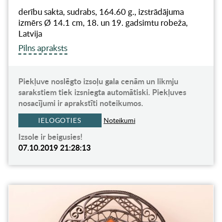
derību sakta, sudrabs, 164.60 g., izstrādājuma
izmērs Ø 14.1 cm, 18. un 19. gadsimtu robeža,
Latvija
Pilns apraksts
Piekļuve noslēgto izsoļu gala cenām un likmju
sarakstiem tiek izsniegta automātiski. Piekļuves
nosacījumi ir aprakstīti noteikumos.
IELOGOTIES
Noteikumi
Izsole ir beigusies!
07.10.2019 21:28:13