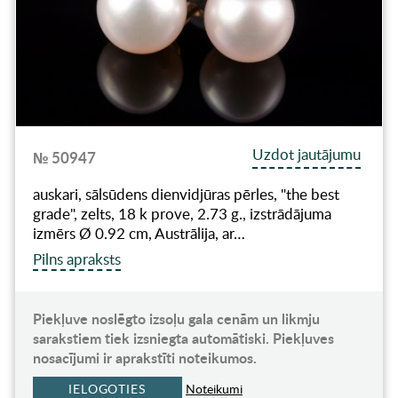
Uzdot jautājumu
№ 50947
auskari, sālsūdens dienvidjūras pērles, "the best
grade", zelts, 18 k prove, 2.73 g., izstrādājuma
izmērs Ø 0.92 cm, Austrālija, ar…
Pilns apraksts
Piekļuve noslēgto izsoļu gala cenām un likmju
sarakstiem tiek izsniegta automātiski. Piekļuves
nosacījumi ir aprakstīti noteikumos.
IELOGOTIES
Noteikumi