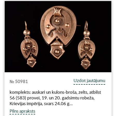
Uzdot jautājumu
№ 50981
komplekts: auskari un kulons-broša, zelts, atbilst
56 (583) provei, 19. un 20. gadsimtu robeža,
Krievijas impērija, svars 24.06 g…
Pilns apraksts