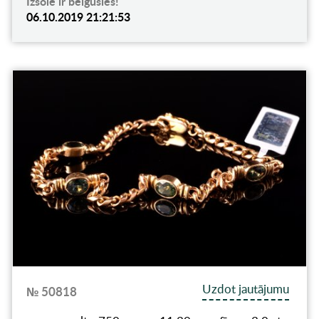
Izsole ir beigusies!
06.10.2019 21:21:53
Uzdot jautājumu
№ 50818