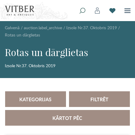
Galvenā
/
auction.label_archive
/
Izsole Nr.37. Oktobris 2019
/
Rotas un dārglietas
Rotas un dārglietas
Izsole Nr.37. Oktobris 2019
KATEGORIJAS
FILTRĒT
KĀRTOT PĒC