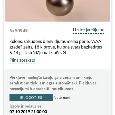
Uzdot jautājumu
№ 50949
kulons, sālsūdens dienvidjūras melnā pērle, "AAA
grade", zelts, 18 k prove, kulona svars bezķēdītes
5.44 g., izstrādājuma izmērs Ø…
Pilns apraksts
Piekļuve noslēgto izsoļu gala cenām un likmju
sarakstiem tiek izsniegta automātiski. Piekļuves
nosacījumi ir aprakstīti noteikumos.
IELOGOTIES
Noteikumi
Izsole ir beigusies!
07.10.2019 21:00:00