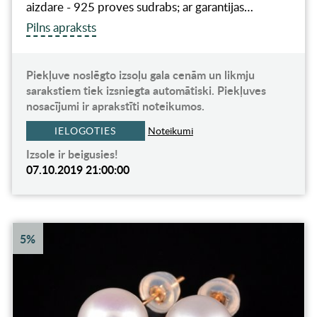
aizdare - 925 proves sudrabs; ar garantijas…
Pilns apraksts
Piekļuve noslēgto izsoļu gala cenām un likmju
sarakstiem tiek izsniegta automātiski. Piekļuves
nosacījumi ir aprakstīti noteikumos.
IELOGOTIES
Noteikumi
Izsole ir beigusies!
07.10.2019 21:00:00
5%