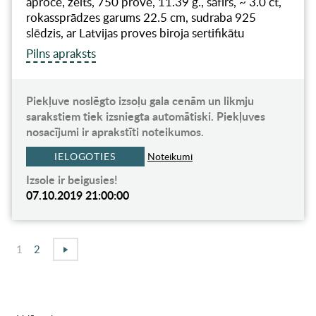
aproce, zelts, 750 prove, 11.39 g., safīrs, ~ 3.0 ct,
rokassprādzes garums 22.5 cm, sudraba 925
slēdzis, ar Latvijas proves biroja sertifikātu
Pilns apraksts
Piekļuve noslēgto izsoļu gala cenām un likmju
sarakstiem tiek izsniegta automātiski. Piekļuves
nosacījumi ir aprakstīti noteikumos.
IELOGOTIES
Noteikumi
Izsole ir beigusies!
07.10.2019 21:00:00
1
2