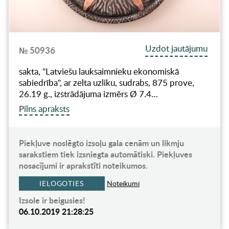
Uzdot jautājumu
№ 50936
sakta, "Latviešu lauksaimnieku ekonomiskā
sabiedrība", ar zelta uzliku, sudrabs, 875 prove,
26.19 g., izstrādājuma izmērs Ø 7.4…
Pilns apraksts
Piekļuve noslēgto izsoļu gala cenām un likmju
sarakstiem tiek izsniegta automātiski. Piekļuves
nosacījumi ir aprakstīti noteikumos.
IELOGOTIES
Noteikumi
Izsole ir beigusies!
06.10.2019 21:28:25