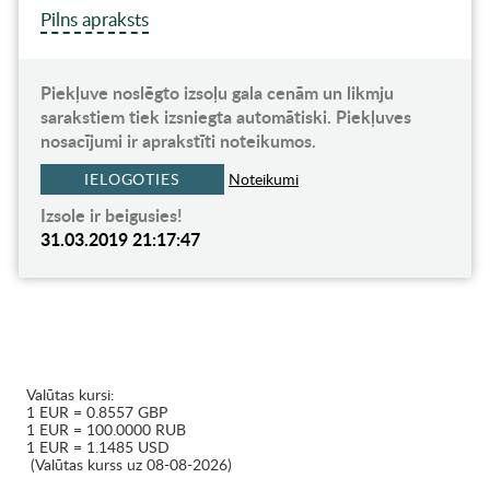
Pilns apraksts
Piekļuve noslēgto izsoļu gala cenām un likmju
sarakstiem tiek izsniegta automātiski. Piekļuves
nosacījumi ir aprakstīti noteikumos.
IELOGOTIES
Noteikumi
Izsole ir beigusies!
31.03.2019 21:17:47
Valūtas kursi:
1 EUR = 0.8557 GBP
1 EUR = 100.0000 RUB
1 EUR = 1.1485 USD
(Valūtas kurss uz 08-08-2026)