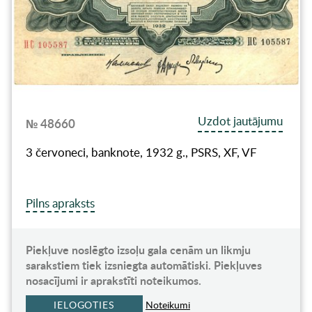
Uzdot jautājumu
№ 48660
3 červoneci, banknote, 1932 g., PSRS, XF, VF
Pilns apraksts
Piekļuve noslēgto izsoļu gala cenām un likmju
sarakstiem tiek izsniegta automātiski. Piekļuves
nosacījumi ir aprakstīti noteikumos.
IELOGOTIES
Noteikumi