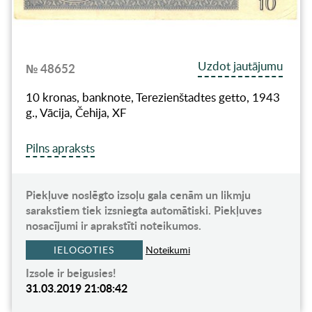
Uzdot jautājumu
№ 48652
10 kronas, banknote, Terezienštadtes getto, 1943
g., Vācija, Čehija, XF
Pilns apraksts
Piekļuve noslēgto izsoļu gala cenām un likmju
sarakstiem tiek izsniegta automātiski. Piekļuves
nosacījumi ir aprakstīti noteikumos.
IELOGOTIES
Noteikumi
Izsole ir beigusies!
31.03.2019 21:08:42