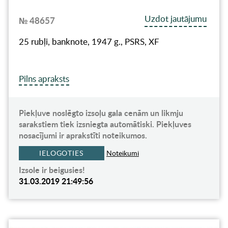
Uzdot jautājumu
№ 48657
25 rubļi, banknote, 1947 g., PSRS, XF
Pilns apraksts
Piekļuve noslēgto izsoļu gala cenām un likmju
sarakstiem tiek izsniegta automātiski. Piekļuves
nosacījumi ir aprakstīti noteikumos.
IELOGOTIES
Noteikumi
Izsole ir beigusies!
31.03.2019 21:49:56