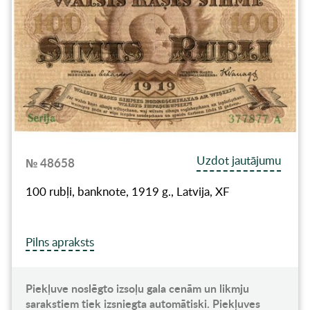
Uzdot jautājumu
№ 48658
100 rubļi, banknote, 1919 g., Latvija, XF
Pilns apraksts
Piekļuve noslēgto izsoļu gala cenām un likmju
sarakstiem tiek izsniegta automātiski. Piekļuves