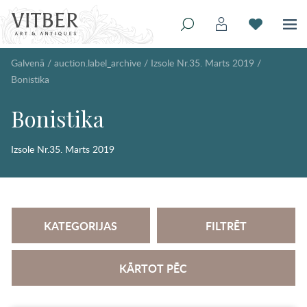
Galvenā
/
auction.label_archive
/
Izsole Nr.35. Marts 2019
/
Bonistika
Bonistika
Izsole Nr.35. Marts 2019
KATEGORIJAS
FILTRĒT
KĀRTOT PĒC