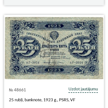
Uzdot jautājumu
№ 48661
25 rubļi, banknote, 1923 g., PSRS, VF