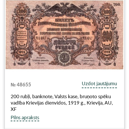
Uzdot jautājumu
№ 48655
200 rubļi, banknote, Valsts kase, bruņoto spēku
vadība Krievijas dienvidos, 1919 g., Krievija, AU,
XF
Pilns apraksts