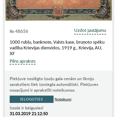
Uzdot jautājumu
№ 48656
1000 rubļu, banknote, Valsts kase, bruņoto spēku
vadība Krievijas dienvidos, 1919 g., Krievija, AU,
XF
Pilns apraksts
Piekļuve noslēgto izsoļu gala cenām un likmju
sarakstiem tiek izsniegta automātiski. Piekļuves
nosacījumi ir aprakstīti noteikumos.
IELOGOTIES
Noteikumi
Izsole ir beigusies!
31.03.2019 21:12:50