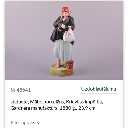
Uzdot jautājumu
№ 48641
statuete, Māte, porcelāns, Krievijas impērija,
Gardnera manufaktūra, 1880 g., 23.9 cm
Pilns apraksts