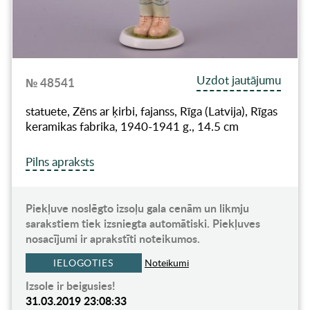
Uzdot jautājumu
№ 48541
statuete, Zēns ar ķirbi, fajanss, Rīga (Latvija), Rīgas
keramikas fabrika, 1940-1941 g., 14.5 cm
Pilns apraksts
Piekļuve noslēgto izsoļu gala cenām un likmju
sarakstiem tiek izsniegta automātiski. Piekļuves
nosacījumi ir aprakstīti noteikumos.
IELOGOTIES
Noteikumi
Izsole ir beigusies!
31.03.2019 23:08:33