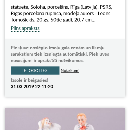
statuete, Soloha, porcelāns, Rīga (Latvija), PSRS,
Rīgas porcelāna rūpnīca, modeļa autors - Leons
Tomošickis, 20 gs. 50tie gadi, 20.7 cm…
Pilns apraksts
Piekļuve noslēgto izsoļu gala cenām un likmju
sarakstiem tiek izsniegta automātiski. Piekļuves
nosacījumi ir aprakstīti noteikumos.
IELOGOTIES
Noteikumi
Izsole ir beigusies!
31.03.2019 22:11:20