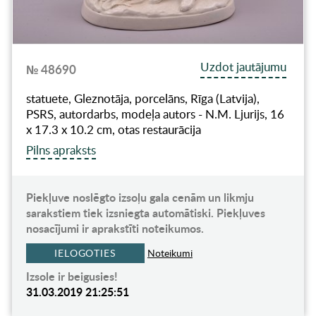
Uzdot jautājumu
№ 48690
statuete, Gleznotāja, porcelāns, Rīga (Latvija),
PSRS, autordarbs, modeļa autors - N.M. Ljurijs, 16
x 17.3 x 10.2 cm, otas restaurācija
Pilns apraksts
Piekļuve noslēgto izsoļu gala cenām un likmju
sarakstiem tiek izsniegta automātiski. Piekļuves
nosacījumi ir aprakstīti noteikumos.
IELOGOTIES
Noteikumi
Izsole ir beigusies!
31.03.2019 21:25:51