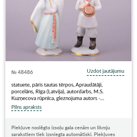
Uzdot jautājumu
№ 48486
statuete, pāris tautas tērpos, Apraudātāji,
porcelāns, Rīga (Latvija), autordarbs, M.S.
Kuzņecova rūpnīca, gleznojuma autors -…
Pilns apraksts
Piekļuve noslēgto izsoļu gala cenām un likmju
sarakstiem tiek izsniegta automātiski. Piekļuves