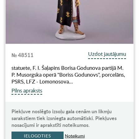
Uzdot jautājumu
№ 48511
statuete, F. I. Šaļapins Borisa Godunova partijā M.
P. Musorgska operā "Boriss Godunovs", porcelāns,
PSRS, LFZ - Lomonosova…
Pilns apraksts
Piekļuve noslēgto izsoļu gala cenām un likmju
sarakstiem tiek izsniegta automātiski. Piekļuves
nosacījumi ir aprakstīti noteikumos.
IELOGOTIES
Noteikumi