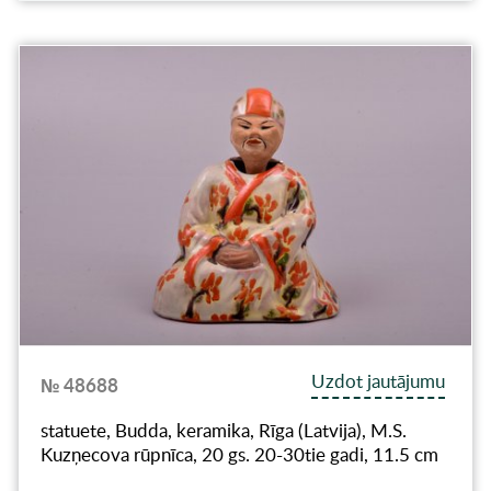
Uzdot jautājumu
№ 48688
statuete, Budda, keramika, Rīga (Latvija), M.S.
Kuzņecova rūpnīca, 20 gs. 20-30tie gadi, 11.5 cm