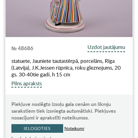
Uzdot jautājumu
№ 48686
statuete, Jauniete tautastērpā, porcelāns, Rīga
(Latvija), J.K.Jessen rūpnīca, roku gleznojums, 20
gs. 30-40tie gadi, h 15 cm
Pilns apraksts
Piekļuve noslēgto izsoļu gala cenām un likmju
sarakstiem tiek izsniegta automātiski. Piekļuves
nosacījumi ir aprakstīti noteikumos.
IELOGOTIES
Noteikumi