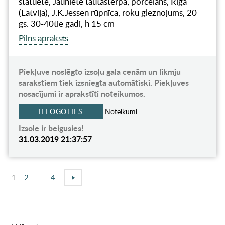
statuete, Jauniete tautastērpā, porcelāns, Rīga
(Latvija), J.K.Jessen rūpnīca, roku gleznojums, 20
gs. 30-40tie gadi, h 15 cm
Pilns apraksts
Piekļuve noslēgto izsoļu gala cenām un likmju
sarakstiem tiek izsniegta automātiski. Piekļuves
nosacījumi ir aprakstīti noteikumos.
IELOGOTIES
Noteikumi
Izsole ir beigusies!
31.03.2019 21:37:57
1
2
...
4