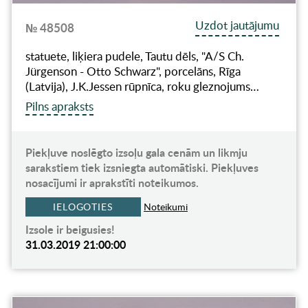
Uzdot jautājumu
№ 48508
statuete, liķiera pudele, Tautu dēls, "A/S Ch.
Jürgenson - Otto Schwarz", porcelāns, Rīga
(Latvija), J.K.Jessen rūpnīca, roku gleznojums…
Pilns apraksts
Piekļuve noslēgto izsoļu gala cenām un likmju
sarakstiem tiek izsniegta automātiski. Piekļuves
nosacījumi ir aprakstīti noteikumos.
IELOGOTIES
Noteikumi
Izsole ir beigusies!
31.03.2019 21:00:00