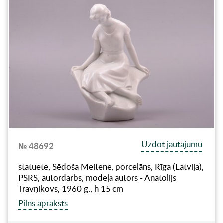
Uzdot jautājumu
№ 48692
statuete, Sēdoša Meitene, porcelāns, Rīga (Latvija),
PSRS, autordarbs, modeļa autors - Anatolijs
Travņikovs, 1960 g., h 15 cm
Pilns apraksts