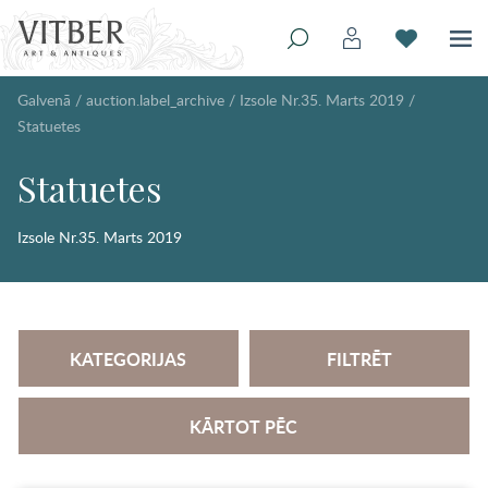
Galvenā
/
auction.label_archive
/
Izsole Nr.35. Marts 2019
/
Statuetes
Statuetes
Izsole Nr.35. Marts 2019
KATEGORIJAS
FILTRĒT
KĀRTOT PĒC