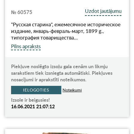
Uzdot jautājumu
№ 60575
"Русская старина", ежемесячное историческое
издание, январь-февраль-март, 1899 g.,
типография товарищества…
Pilns apraksts
Piekļuve noslēgto izsoļu gala cenām un likmju
sarakstiem tiek izsniegta automātiski. Piekļuves
nosacījumi ir aprakstīti noteikumos.
IELOGOTIES
Noteikumi
Izsole ir beigusies!
16.06.2021 21:07:12