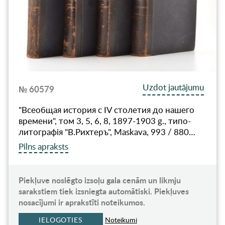
Uzdot jautājumu
№ 60579
"Всеобщая история с IV столетия до нашего
времени", том 3, 5, 6, 8, 1897-1903 g., типо-
литографiя "В.Рихтеръ", Maskava, 993 / 880…
Pilns apraksts
Piekļuve noslēgto izsoļu gala cenām un likmju
sarakstiem tiek izsniegta automātiski. Piekļuves
nosacījumi ir aprakstīti noteikumos.
IELOGOTIES
Noteikumi