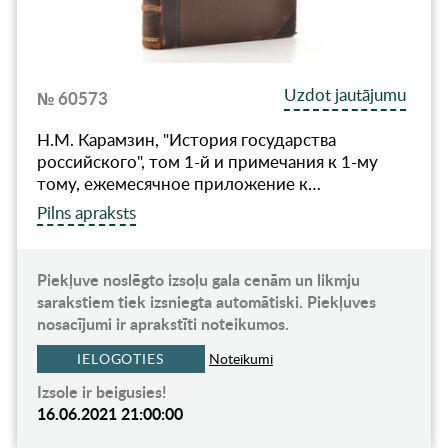
Uzdot jautājumu
№ 60573
Н.М. Карамзин, "История государства
российского", том 1-й и примечания к 1-му
тому, ежемесячное приложение к…
Pilns apraksts
Piekļuve noslēgto izsoļu gala cenām un likmju
sarakstiem tiek izsniegta automātiski. Piekļuves
nosacījumi ir aprakstīti noteikumos.
IELOGOTIES
Noteikumi
Izsole ir beigusies!
16.06.2021 21:00:00