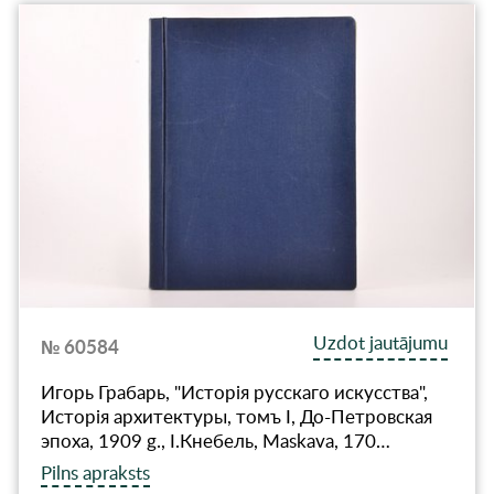
Uzdot jautājumu
№ 60584
Игорь Грабарь, "Исторiя русскаго искусства",
Исторiя архитектуры, томъ I, До-Петровская
эпоха, 1909 g., I.Кнебель, Maskava, 170…
Pilns apraksts