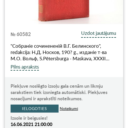
Uzdot jautājumu
№ 60582
"Собранiе сочинененiй В.Г. Белинского",
redakcija: Н.Д. Носков, 190? g., изданiе т-ва
М.О. Вольф, S.Pētersburga - Maskava, XXXII…
Pilns apraksts
Piekļuve noslēgto izsoļu gala cenām un likmju
sarakstiem tiek izsniegta automātiski. Piekļuves
nosacījumi ir aprakstīti noteikumos.
IELOGOTIES
Noteikumi
Izsole ir beigusies!
16.06.2021 21:00:00