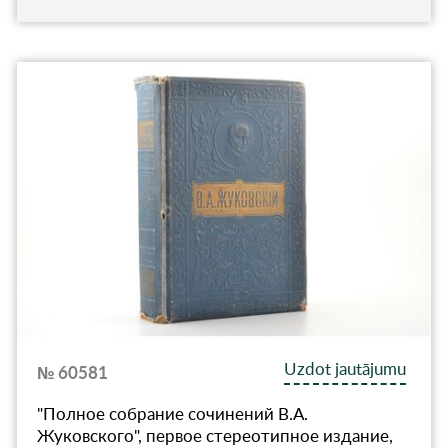
Uzdot jautājumu
№ 60581
"Полное собрание сочинений В.А.
Жуковского", первое стереотипное издание,