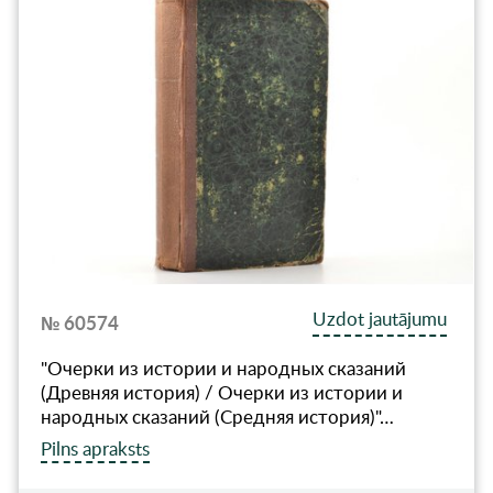
Uzdot jautājumu
№ 60574
"Очерки из истории и народных сказаний
(Древняя история) / Очерки из истории и
народных сказаний (Средняя история)"…
Pilns apraksts