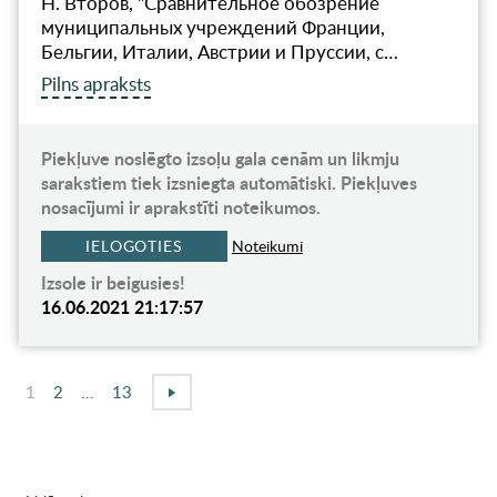
Н. Второв, "Сравнительное обозрение
муниципальных учреждений Франции,
Бельгии, Италии, Австрии и Пруссии, с…
Pilns apraksts
Piekļuve noslēgto izsoļu gala cenām un likmju
sarakstiem tiek izsniegta automātiski. Piekļuves
nosacījumi ir aprakstīti noteikumos.
IELOGOTIES
Noteikumi
Izsole ir beigusies!
16.06.2021 21:17:57
1
2
...
13