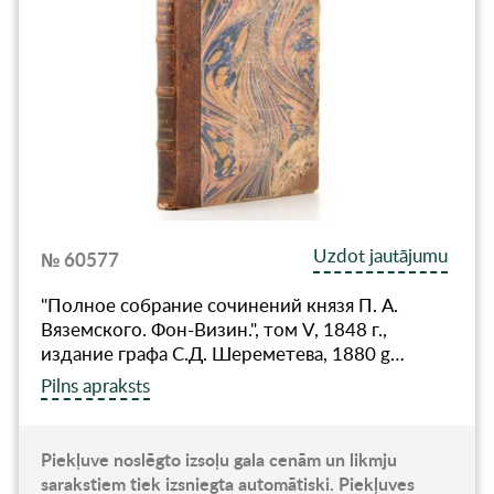
Uzdot jautājumu
№ 60577
"Полное собрание сочинений князя П. А.
Вяземского. Фон-Визин.", том V, 1848 г.,
издание графа С.Д. Шереметева, 1880 g…
Pilns apraksts
Piekļuve noslēgto izsoļu gala cenām un likmju
sarakstiem tiek izsniegta automātiski. Piekļuves