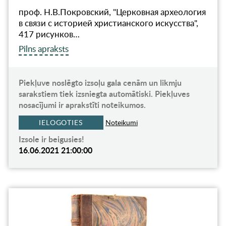
проф. Н.В.Покровский, "Церковная археология
в связи с историей христианского искусства",
417 рисунков…
Pilns apraksts
Piekļuve noslēgto izsoļu gala cenām un likmju
sarakstiem tiek izsniegta automātiski. Piekļuves
nosacījumi ir aprakstīti noteikumos.
IELOGOTIES
Noteikumi
Izsole ir beigusies!
16.06.2021 21:00:00