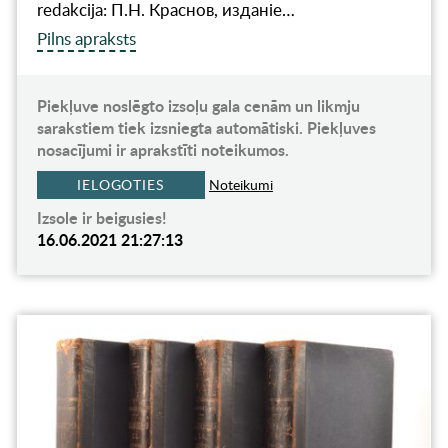
redakcija: П.Н. Краснов, изданiе…
Pilns apraksts
Piekļuve noslēgto izsoļu gala cenām un likmju
sarakstiem tiek izsniegta automātiski. Piekļuves
nosacījumi ir aprakstīti noteikumos.
IELOGOTIES
Noteikumi
Izsole ir beigusies!
16.06.2021 21:27:13