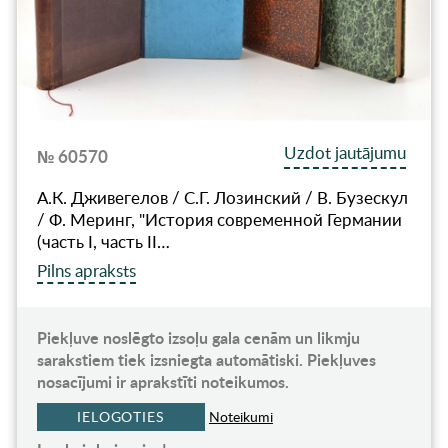
Uzdot jautājumu
№ 60570
А.К. Дживегелов / С.Г. Лозинский / В. Бузескул
/ Ф. Меринг, "История современной Германии
(часть I, часть II…
Pilns apraksts
Piekļuve noslēgto izsoļu gala cenām un likmju
sarakstiem tiek izsniegta automātiski. Piekļuves
nosacījumi ir aprakstīti noteikumos.
IELOGOTIES
Noteikumi