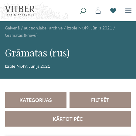
Galvenā
/
auction.label_archive
/
Izsole Nr.49. Jūnijs 2021
/
Grāmatas (krievu)
Grāmatas (rus)
Izsole Nr.49. Jūnijs 2021
KATEGORIJAS
FILTRĒT
KĀRTOT PĒC