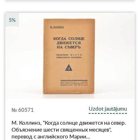
5%
Uzdot jautājumu
№ 60571
М. Коллинз, "Когда солнце движется на север.
Объяснение шести священных месяцев",
перевод с английского Марии…