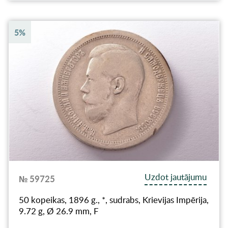
5%
Uzdot jautājumu
№ 59725
50 kopeikas, 1896 g., *, sudrabs, Krievijas Impērija,
9.72 g, Ø 26.9 mm, F