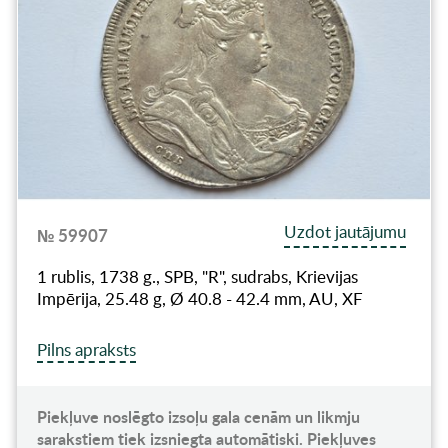
Uzdot jautājumu
№ 59907
1 rublis, 1738 g., SPB, "R", sudrabs, Krievijas
Impērija, 25.48 g, Ø 40.8 - 42.4 mm, AU, XF
Pilns apraksts
Piekļuve noslēgto izsoļu gala cenām un likmju
sarakstiem tiek izsniegta automātiski. Piekļuves