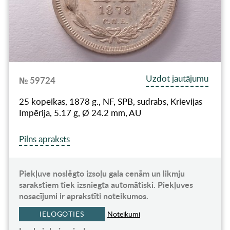
Uzdot jautājumu
№ 59724
25 kopeikas, 1878 g., NF, SPB, sudrabs, Krievijas
Impērija, 5.17 g, Ø 24.2 mm, AU
Pilns apraksts
Piekļuve noslēgto izsoļu gala cenām un likmju
sarakstiem tiek izsniegta automātiski. Piekļuves
nosacījumi ir aprakstīti noteikumos.
IELOGOTIES
Noteikumi