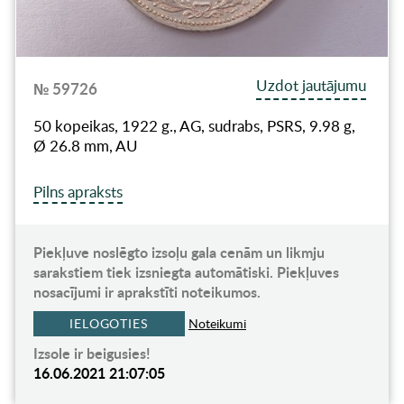
Uzdot jautājumu
№ 59726
50 kopeikas, 1922 g., AG, sudrabs, PSRS, 9.98 g,
Ø 26.8 mm, AU
Pilns apraksts
Piekļuve noslēgto izsoļu gala cenām un likmju
sarakstiem tiek izsniegta automātiski. Piekļuves
nosacījumi ir aprakstīti noteikumos.
IELOGOTIES
Noteikumi
Izsole ir beigusies!
16.06.2021 21:07:05