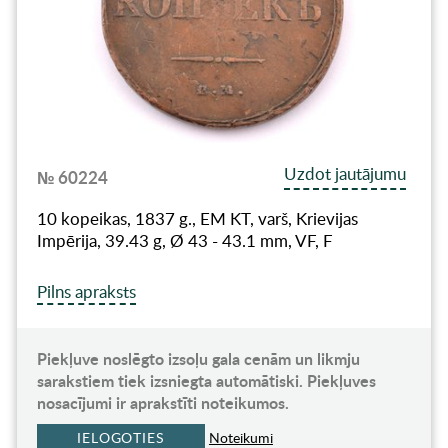
Uzdot jautājumu
№ 60224
10 kopeikas, 1837 g., EM KT, varš, Krievijas
Impērija, 39.43 g, Ø 43 - 43.1 mm, VF, F
Pilns apraksts
Piekļuve noslēgto izsoļu gala cenām un likmju
sarakstiem tiek izsniegta automātiski. Piekļuves
nosacījumi ir aprakstīti noteikumos.
IELOGOTIES
Noteikumi