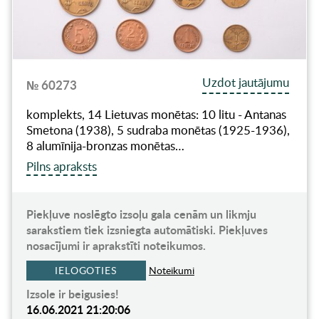
Uzdot jautājumu
№ 60273
komplekts, 14 Lietuvas monētas: 10 litu - Antanas
Smetona (1938), 5 sudraba monētas (1925-1936),
8 alumīnija-bronzas monētas…
Pilns apraksts
Piekļuve noslēgto izsoļu gala cenām un likmju
sarakstiem tiek izsniegta automātiski. Piekļuves
nosacījumi ir aprakstīti noteikumos.
IELOGOTIES
Noteikumi
Izsole ir beigusies!
16.06.2021 21:20:06