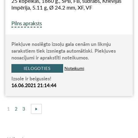
25 kopeikas, 1860 g., SPB, FB, sudrabs, Krievijas
Impērija, 5.11 g, Ø 24.2 mm, XF, VF
Pilns apraksts
Piekļuve noslēgto izsoļu gala cenām un likmju
sarakstiem tiek izsniegta automātiski. Piekļuves
nosacījumi ir aprakstīti noteikumos.
IELOGOTIES
Noteikumi
Izsole ir beigusies!
16.06.2021 21:14:44
1
2
3