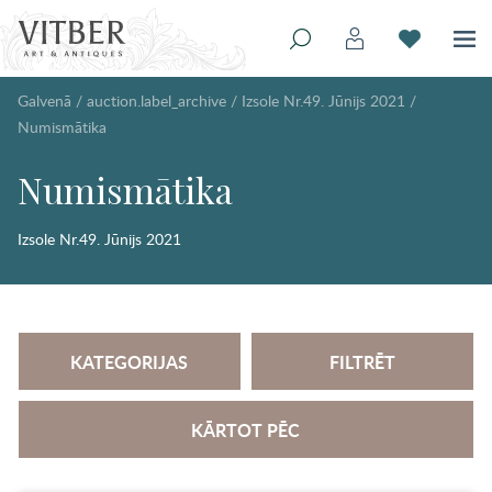
Galvenā
/
auction.label_archive
/
Izsole Nr.49. Jūnijs 2021
/
Numismātika
Numismātika
Izsole Nr.49. Jūnijs 2021
KATEGORIJAS
FILTRĒT
KĀRTOT PĒC