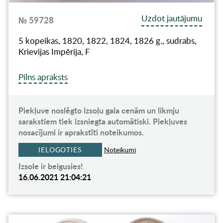
Uzdot jautājumu
№ 59728
5 kopeikas, 1820, 1822, 1824, 1826 g., sudrabs,
Krievijas Impērija, F
Pilns apraksts
Piekļuve noslēgto izsoļu gala cenām un likmju
sarakstiem tiek izsniegta automātiski. Piekļuves
nosacījumi ir aprakstīti noteikumos.
IELOGOTIES
Noteikumi
Izsole ir beigusies!
16.06.2021 21:04:21