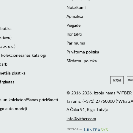
Noteikumi
Apmaksa
Piegāde
ibūtika
Kontakti
krievu)
Par mums
atv. u.c.)
Privātuma politika
 kolekcionēšanas katalogi
Sīkdatņu politika
darbi
etāla plastika
rglietas
© 2016-2026. Izsoļu nams "VITBER a
era un kolekcionēšanas priekšmeti
Tālrunis: (+371) 27750800 ("WhatsA
ga auto modeļi
А.Čaka 91, Rīga, Latvija
info@vitber.com
Izstrāde —