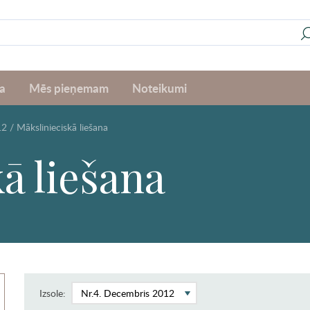
a
Mēs pieņemam
Noteikumi
12
/
Mākslinieciskā liešana
ā liešana
Izsole: