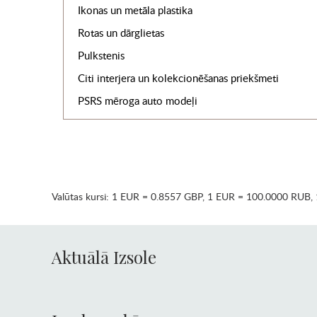
Ikonas un metāla plastika
Rotas un dārglietas
Pulkstenis
Citi interjera un kolekcionēšanas priekšmeti
PSRS mēroga auto modeļi
Valūtas kursi:
1 EUR = 0.8557 GBP
,
1 EUR = 100.0000 RUB
,
Aktuālā Izsole