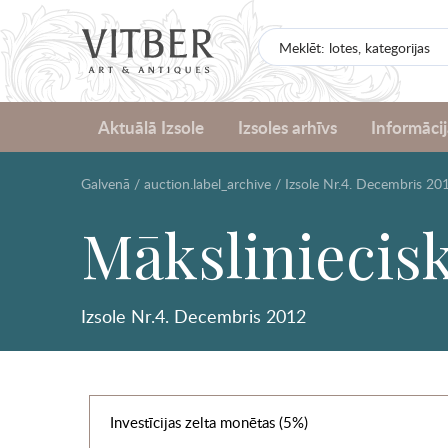
Aktuālā Izsole
Izsoles arhīvs
Informācij
Galvenā
/
auction.label_archive
/
Izsole Nr.4. Decembris 20
Māksliniecisk
Izsole Nr.4. Decembris 2012
Investīcijas zelta monētas (5%)