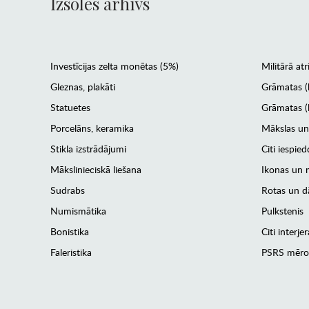
Izsoles arhīvs
Investīcijas zelta monētas (5%)
Militārā atr
Gleznas, plakāti
Grāmatas (
Statuetes
Grāmatas (l
Porcelāns, keramika
Mākslas un
Stikla izstrādājumi
Citi iespied
Mākslinieciskā liešana
Ikonas un m
Sudrabs
Rotas un dā
Numismātika
Pulkstenis
Bonistika
Citi interj
Faleristika
PSRS mēro