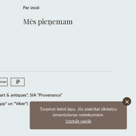
Par izsoli
Mēs pieņemam
rt & antiques", SIA “Provenance”
×
pp" un "Viber")
Turpinot lietot lapu, Jūs piekrītat sīkdatņu
izmantošanas noteikumiem.
Uzzināt vairāk