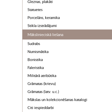
Gleznas, plakāti
Statuetes
Porcelāns, keramika
Stikla izstrādājumi
Mākslinieciskā liešana
Sudrabs
Numismātika
Bonistika
Faleristika
Militārā atribūtika
Grāmatas (krievu)
Grāmatas (latv. u.c.)
Mākslas un kolekcionēšanas katalogi
Citi iespieddarbi