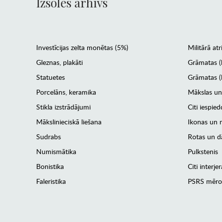
Izsoles arhīvs
Investīcijas zelta monētas (5%)
Militārā atr
Gleznas, plakāti
Grāmatas (
Statuetes
Grāmatas (l
Porcelāns, keramika
Mākslas un
Stikla izstrādājumi
Citi iespied
Mākslinieciskā liešana
Ikonas un m
Sudrabs
Rotas un dā
Numismātika
Pulkstenis
Bonistika
Citi interj
Faleristika
PSRS mēro