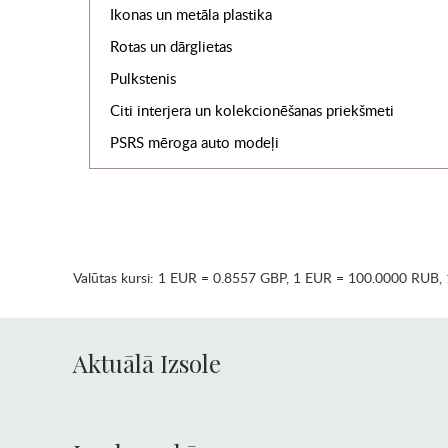
Ikonas un metāla plastika
Rotas un dārglietas
Pulkstenis
Citi interjera un kolekcionēšanas priekšmeti
PSRS mēroga auto modeļi
Valūtas kursi:
1 EUR = 0.8557 GBP
,
1 EUR = 100.0000 RUB
,
Aktuālā Izsole