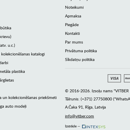
Noteikumi
Apmaksa
Piegāde
ibūtika
Kontakti
krievu)
Par mums
atv. u.c.)
Privātuma politika
 kolekcionēšanas katalogi
Sīkdatņu politika
darbi
etāla plastika
rglietas
© 2016-2026. Izsoļu nams "VITBER a
era un kolekcionēšanas priekšmeti
Tālrunis: (+371) 27750800 ("WhatsA
ga auto modeļi
А.Čaka 91, Rīga, Latvija
info@vitber.com
Izstrāde —