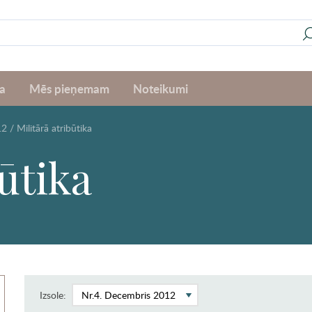
a
Mēs pieņemam
Noteikumi
12
/
Militārā atribūtika
būtika
Izsole: