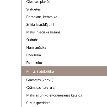
Gleznas, plakāti
Statuetes
Porcelāns, keramika
Stikla izstrādājumi
Mākslinieciskā liešana
Sudrabs
Numismātika
Bonistika
Faleristika
Militārā atribūtika
Grāmatas (krievu)
Grāmatas (latv. u.c.)
Mākslas un kolekcionēšanas katalogi
Citi iespieddarbi