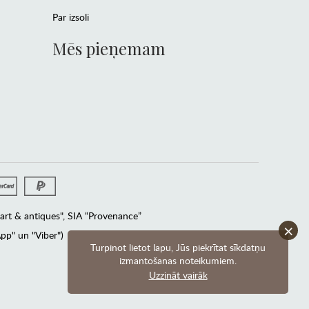
Par izsoli
Mēs pieņemam
rt & antiques", SIA “Provenance”
×
pp" un "Viber")
Turpinot lietot lapu, Jūs piekrītat sīkdatņu
izmantošanas noteikumiem.
Uzzināt vairāk