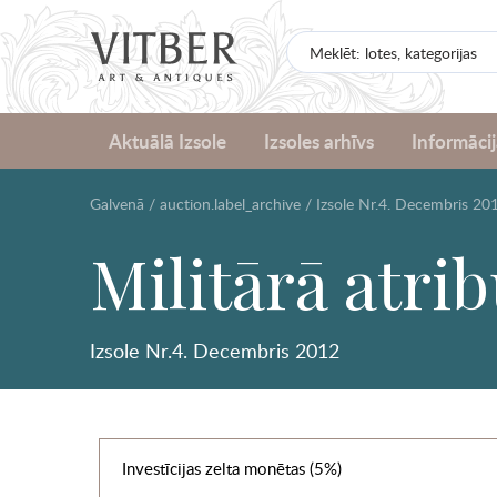
Aktuālā Izsole
Izsoles arhīvs
Informācij
Galvenā
/
auction.label_archive
/
Izsole Nr.4. Decembris 20
Militārā atri
Izsole Nr.4. Decembris 2012
Investīcijas zelta monētas (5%)