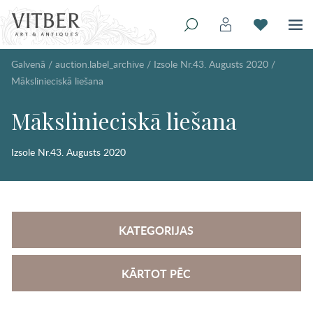
Galvenā
/
auction.label_archive
/
Izsole Nr.43. Augusts 2020
/
Mākslinieciskā liešana
Mākslinieciskā liešana
Izsole Nr.43. Augusts 2020
KATEGORIJAS
KĀRTOT PĒC