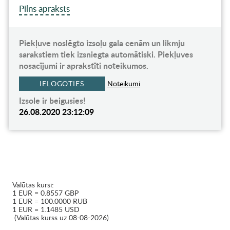
Pilns apraksts
Piekļuve noslēgto izsoļu gala cenām un likmju
sarakstiem tiek izsniegta automātiski. Piekļuves
nosacījumi ir aprakstīti noteikumos.
IELOGOTIES
Noteikumi
Izsole ir beigusies!
26.08.2020 23:12:09
Valūtas kursi:
1 EUR = 0.8557 GBP
1 EUR = 100.0000 RUB
1 EUR = 1.1485 USD
(Valūtas kurss uz 08-08-2026)