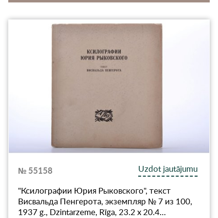
Uzdot jautājumu
№ 55158
"Ксилографии Юрия Рыковского", текст
Висвальда Пенгерота, экземпляр № 7 из 100,
1937 g., Dzintarzeme, Rīga, 23.2 x 20.4…