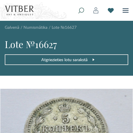
Galvenā
/
Numismātika
/
Lote №16627
Lote №16627
Atgriezieties lotu sarakstā