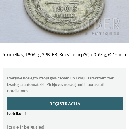
5 kopeikas, 1906 g., SPB, EB, Krievijas Impērija, 0.97 g, Ø 15 mm
Piekļuve noslēgto izsoļu gala cenām un likmju sarakstiem tiek
izsniegta automātiski. Piekļuves nosacījumi ir aprakstīti
noteikumos.
REĢISTRĀCIJA
Noteikumi
Izsole ir beigusies!