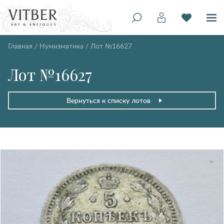
Главная
/
Нумизматика
/
Лот №16627
Лот №16627
Вернуться к списку лотов