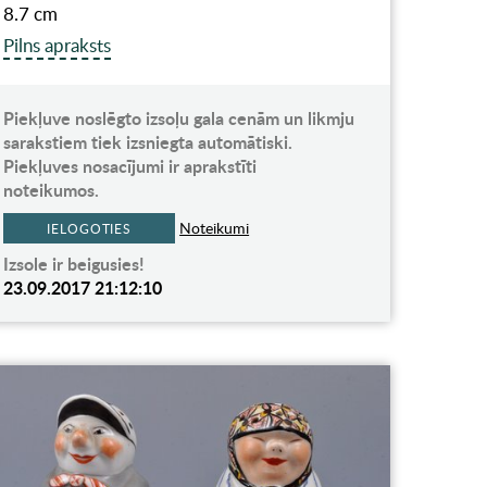
8.7 cm
Pilns apraksts
Piekļuve noslēgto izsoļu gala cenām un likmju
sarakstiem tiek izsniegta automātiski.
Piekļuves nosacījumi ir aprakstīti
noteikumos.
Noteikumi
IELOGOTIES
Izsole ir beigusies!
23.09.2017 21:12:10