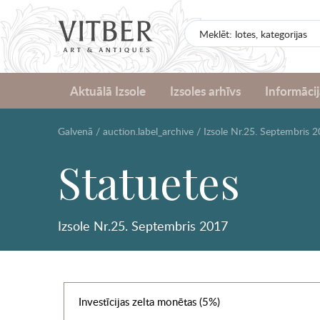
Aktuālā Izsole
Izsoles arhīvs
Informācij
Galvenā
/
auction.label_archive
/
Izsole Nr.25. Septembris 
Statuetes
Izsole Nr.25. Septembris 2017
Investīcijas zelta monētas (5%)