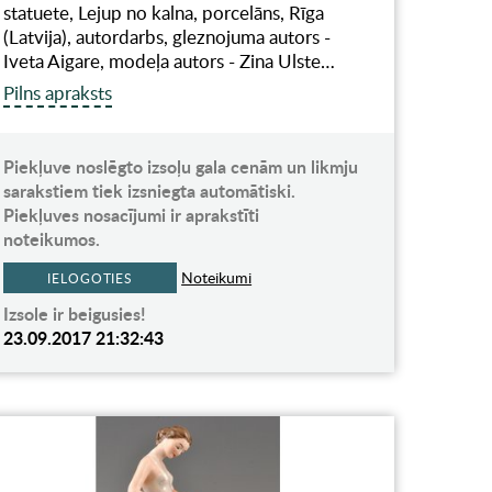
statuete, Lejup no kalna, porcelāns, Rīga
(Latvija), autordarbs, gleznojuma autors -
Iveta Aigare, modeļa autors - Zina Ulste…
Pilns apraksts
Piekļuve noslēgto izsoļu gala cenām un likmju
sarakstiem tiek izsniegta automātiski.
Piekļuves nosacījumi ir aprakstīti
noteikumos.
Noteikumi
IELOGOTIES
Izsole ir beigusies!
23.09.2017 21:32:43