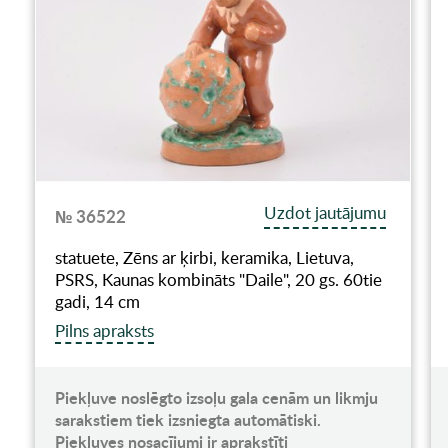
Uzdot jautājumu
№ 36522
statuete, Zēns ar ķirbi, keramika, Lietuva,
PSRS, Kaunas kombināts "Daile", 20 gs. 60tie
gadi, 14 cm
Pilns apraksts
Piekļuve noslēgto izsoļu gala cenām un likmju
sarakstiem tiek izsniegta automātiski.
Piekļuves nosacījumi ir aprakstīti