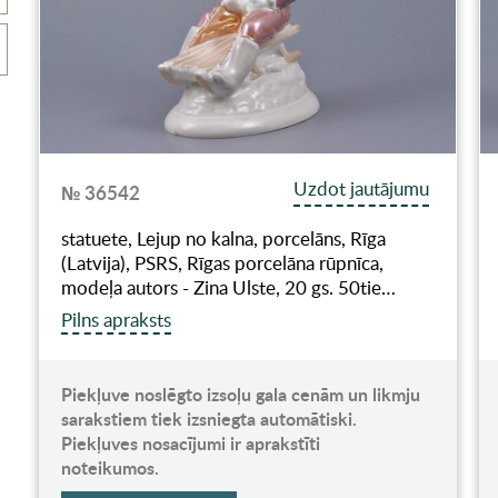
Uzdot jautājumu
№ 36542
statuete, Lejup no kalna, porcelāns, Rīga
(Latvija), PSRS, Rīgas porcelāna rūpnīca,
modeļa autors - Zina Ulste, 20 gs. 50tie…
Pilns apraksts
Piekļuve noslēgto izsoļu gala cenām un likmju
sarakstiem tiek izsniegta automātiski.
Piekļuves nosacījumi ir aprakstīti
noteikumos.