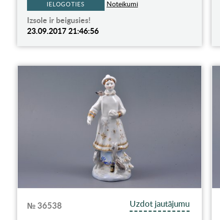
Noteikumi
IELOGOTIES
Izsole ir beigusies!
23.09.2017 21:46:56
Uzdot jautājumu
№ 36538