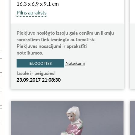
16.3 x 6.9 x 9.1 cm
Pilns apraksts
Piekļuve noslēgto izsoļu gala cenām un likmju
sarakstiem tiek izsniegta automātiski.
Piekļuves nosacījumi ir aprakstīti
noteikumos.
Noteikumi
IELOGOTIES
Izsole ir beigusies!
23.09.2017 21:08:30