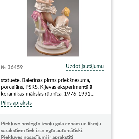
Uzdot jautājumu
№ 36459
statuete, Balerīnas pirms priekšnesuma,
porcelāns, PSRS, Kijevas eksperimentālā
keramikas-mākslas rūpnīca, 1976-1991…
Pilns apraksts
Piekļuve noslēgto izsoļu gala cenām un likmju
sarakstiem tiek izsniegta automātiski.
Piekļuves nosacījumi ir aprakstīti