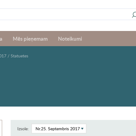
a
Mēs pieņemam
Noteikumi
2017
/
Statuetes
Izsole: