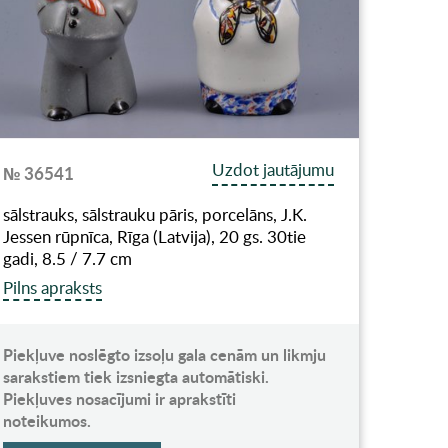
Uzdot jautājumu
№ 36541
sālstrauks, sālstrauku pāris, porcelāns, J.K.
Jessen rūpnīca, Rīga (Latvija), 20 gs. 30tie
gadi, 8.5 / 7.7 cm
Pilns apraksts
Piekļuve noslēgto izsoļu gala cenām un likmju
sarakstiem tiek izsniegta automātiski.
Piekļuves nosacījumi ir aprakstīti
noteikumos.