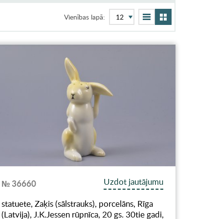
Vienības lapā:
Uzdot jautājumu
№ 36660
statuete, Zaķis (sālstrauks), porcelāns, Rīga
(Latvija), J.K.Jessen rūpnīca, 20 gs. 30tie gadi,