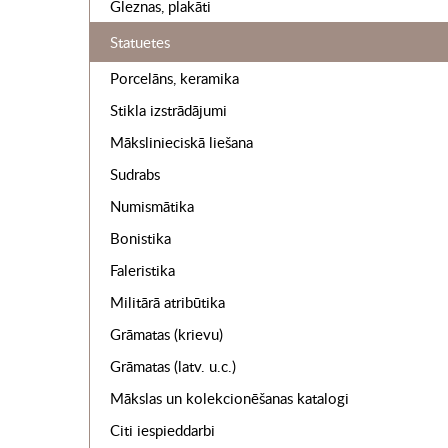
Gleznas, plakāti
Statuetes
Porcelāns, keramika
Stikla izstrādājumi
Mākslinieciskā liešana
Sudrabs
Numismātika
Bonistika
Faleristika
Militārā atribūtika
Grāmatas (krievu)
Grāmatas (latv. u.c.)
Mākslas un kolekcionēšanas katalogi
Citi iespieddarbi