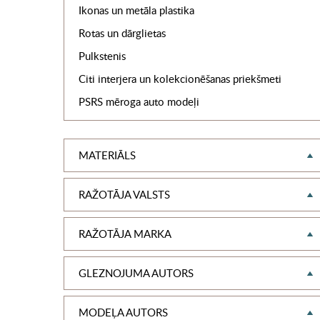
Ikonas un metāla plastika
Rotas un dārglietas
Pulkstenis
Citi interjera un kolekcionēšanas priekšmeti
PSRS mēroga auto modeļi
MATERIĀLS
RAŽOTĀJA VALSTS
RAŽOTĀJA MARKA
GLEZNOJUMA AUTORS
MODEĻA AUTORS