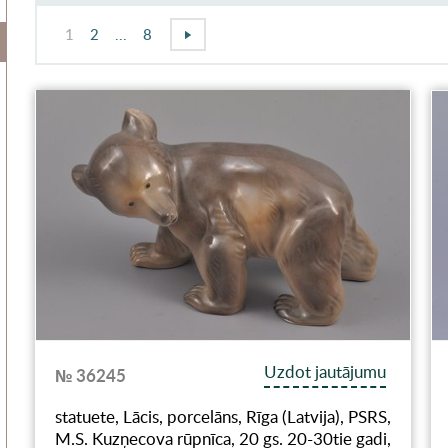
1
2
...
8
Uzdot jautājumu
№ 36245
statuete, Lācis, porcelāns, Rīga (Latvija), PSRS,
M.S. Kuzņecova rūpnīca, 20 gs. 20-30tie gadi,