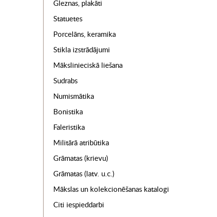
Gleznas, plakāti
Statuetes
Porcelāns, keramika
Stikla izstrādājumi
Mākslinieciskā liešana
Sudrabs
Numismātika
Bonistika
Faleristika
Militārā atribūtika
Grāmatas (krievu)
Grāmatas (latv. u.c.)
Mākslas un kolekcionēšanas katalogi
Citi iespieddarbi