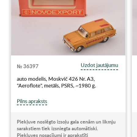
Uzdot jautājumu
№ 36397
auto modelis, Moskvič 426 Nr. A3,
"Aeroflote", metāls, PSRS, ~1980 g.
Pilns apraksts
Piekļuve noslēgto izsoļu gala cenām un likmju
sarakstiem tiek izsniegta automātiski.
Piekļuves nosacījumi ir aprakstīti