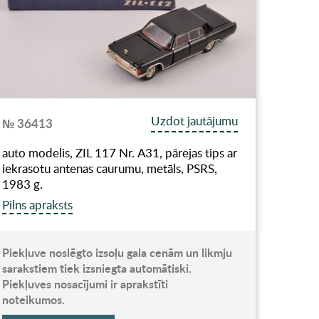
Uzdot jautājumu
№ 36413
auto modelis, ZIL 117 Nr. А31, pārejas tips ar
iekrasotu antenas caurumu, metāls, PSRS,
1983 g.
Pilns apraksts
Piekļuve noslēgto izsoļu gala cenām un likmju
sarakstiem tiek izsniegta automātiski.
Piekļuves nosacījumi ir aprakstīti
noteikumos.