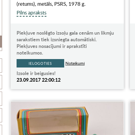
(retums), metāls, PSRS, 1978 g.
Pilns apraksts
Piekļuve noslēgto izsoļu gala cenām un likmju
sarakstiem tiek izsniegta automātiski.
Piekļuves nosacījumi ir aprakstīti
noteikumos.
Noteikumi
IELOGOTIES
Izsole ir beigusies!
23.09.2017 22:00:12