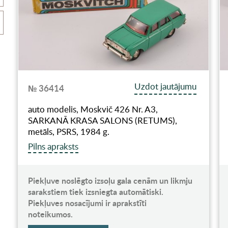
Uzdot jautājumu
№ 36414
auto modelis, Moskvič 426 Nr. A3,
SARKANĀ KRASA SALONS (RETUMS),
metāls, PSRS, 1984 g.
Pilns apraksts
Piekļuve noslēgto izsoļu gala cenām un likmju
sarakstiem tiek izsniegta automātiski.
Piekļuves nosacījumi ir aprakstīti
noteikumos.