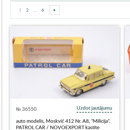
1
2
...
6
Uzdot jautājumu
№ 36550
auto modelis, Moskvič 412 Nr. A8, "Milicija",
PATROL CAR / NOVOEXPORT kastīte