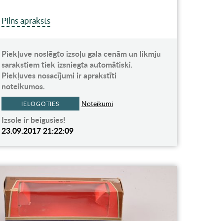
Pilns apraksts
Piekļuve noslēgto izsoļu gala cenām un likmju
sarakstiem tiek izsniegta automātiski.
Piekļuves nosacījumi ir aprakstīti
noteikumos.
Noteikumi
IELOGOTIES
Izsole ir beigusies!
23.09.2017 21:22:09