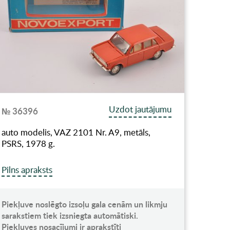
Uzdot jautājumu
№ 36396
auto modelis, VAZ 2101 Nr. A9, metāls,
PSRS, 1978 g.
Pilns apraksts
Piekļuve noslēgto izsoļu gala cenām un likmju
sarakstiem tiek izsniegta automātiski.
Piekļuves nosacījumi ir aprakstīti