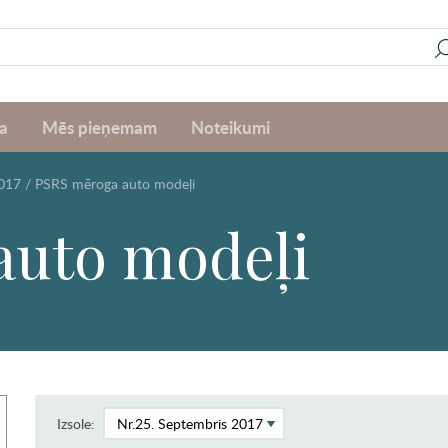
a
Mēs pieņemam
Noteikumi
2017
/
PSRS mēroga auto modeļi
auto modeļi
Izsole: