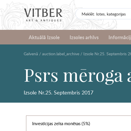
Aktuālā Izsole
Izsoles arhīvs
Informācij
Galvenā
/
auction.label_archive
/
Izsole Nr.25. Septembris 
Psrs mēroga 
Izsole Nr.25. Septembris 2017
Investīcijas zelta monētas (5%)