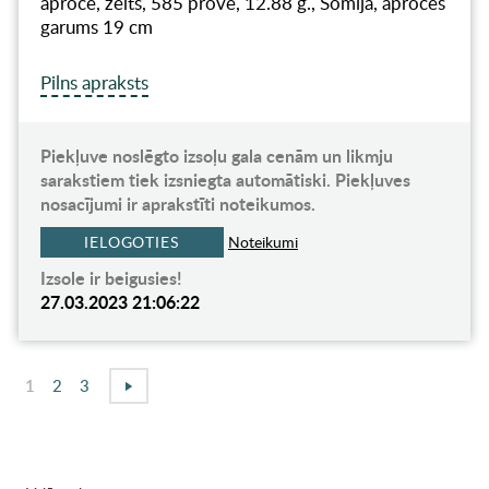
aproce, zelts, 585 prove, 12.88 g., Somija, aproces
garums 19 cm
Pilns apraksts
Piekļuve noslēgto izsoļu gala cenām un likmju
sarakstiem tiek izsniegta automātiski. Piekļuves
nosacījumi ir aprakstīti noteikumos.
IELOGOTIES
Noteikumi
Izsole ir beigusies!
27.03.2023 21:06:22
1
2
3