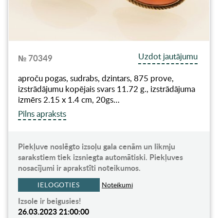
Uzdot jautājumu
№ 70349
aproču pogas, sudrabs, dzintars, 875 prove,
izstrādājumu kopējais svars 11.72 g., izstrādājuma
izmērs 2.15 x 1.4 cm, 20gs…
Pilns apraksts
Piekļuve noslēgto izsoļu gala cenām un likmju
sarakstiem tiek izsniegta automātiski. Piekļuves
nosacījumi ir aprakstīti noteikumos.
IELOGOTIES
Noteikumi
Izsole ir beigusies!
26.03.2023 21:00:00