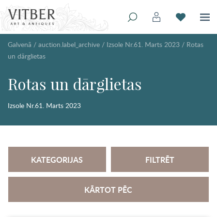
Galvenā
/
auction.label_archive
/
Izsole Nr.61. Marts 2023
/
Rotas
un dārglietas
Rotas un dārglietas
Izsole Nr.61. Marts 2023
KATEGORIJAS
FILTRĒT
KĀRTOT PĒC