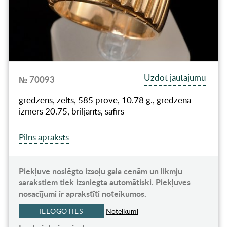
Uzdot jautājumu
№ 70093
gredzens, zelts, 585 prove, 10.78 g., gredzena
izmērs 20.75, briljants, safīrs
Pilns apraksts
Piekļuve noslēgto izsoļu gala cenām un likmju
sarakstiem tiek izsniegta automātiski. Piekļuves
nosacījumi ir aprakstīti noteikumos.
IELOGOTIES
Noteikumi