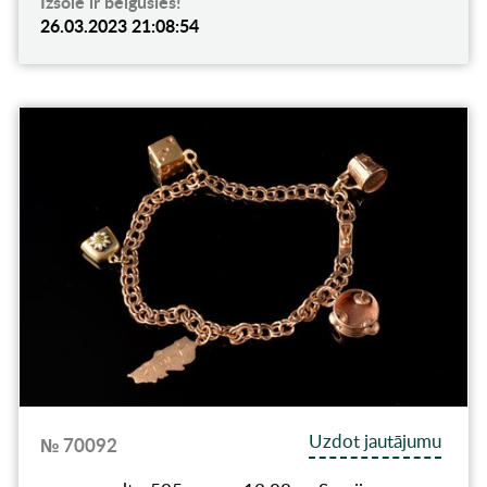
Izsole ir beigusies!
26.03.2023 21:08:54
Uzdot jautājumu
№ 70092