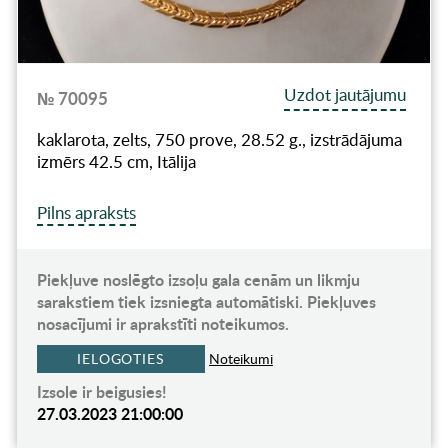
Uzdot jautājumu
№ 70095
kaklarota, zelts, 750 prove, 28.52 g., izstrādājuma
izmērs 42.5 cm, Itālija
Pilns apraksts
Piekļuve noslēgto izsoļu gala cenām un likmju
sarakstiem tiek izsniegta automātiski. Piekļuves
nosacījumi ir aprakstīti noteikumos.
IELOGOTIES
Noteikumi
Izsole ir beigusies!
27.03.2023 21:00:00