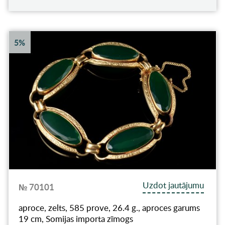
5%
Uzdot jautājumu
№ 70101
aproce, zelts, 585 prove, 26.4 g., aproces garums
19 cm, Somijas importa zīmogs