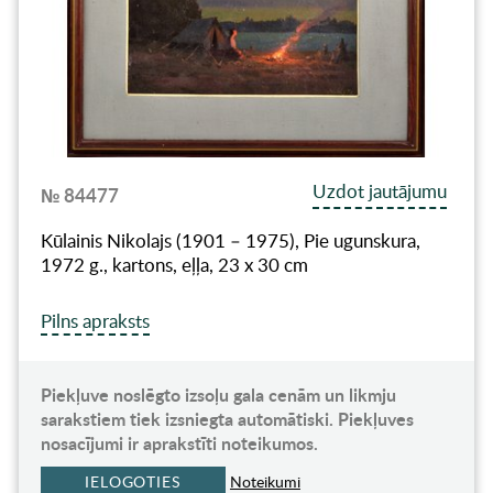
Uzdot jautājumu
№ 84477
Kūlainis Nikolajs (1901 – 1975), Pie ugunskura,
1972 g., kartons, eļļa, 23 x 30 cm
Pilns apraksts
Piekļuve noslēgto izsoļu gala cenām un likmju
sarakstiem tiek izsniegta automātiski. Piekļuves
nosacījumi ir aprakstīti noteikumos.
IELOGOTIES
Noteikumi