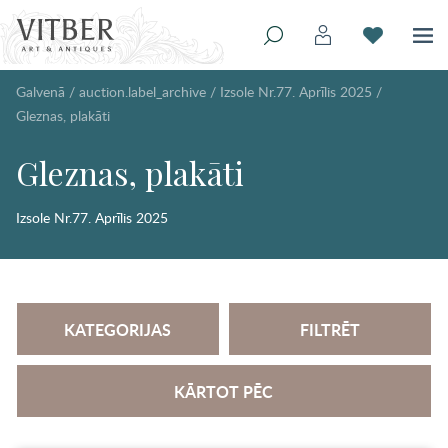
Galvenā
/
auction.label_archive
/
Izsole Nr.77. Aprīlis 2025
/
Gleznas, plakāti
Gleznas, plakāti
Izsole Nr.77. Aprīlis 2025
KATEGORIJAS
FILTRĒT
KĀRTOT PĒC