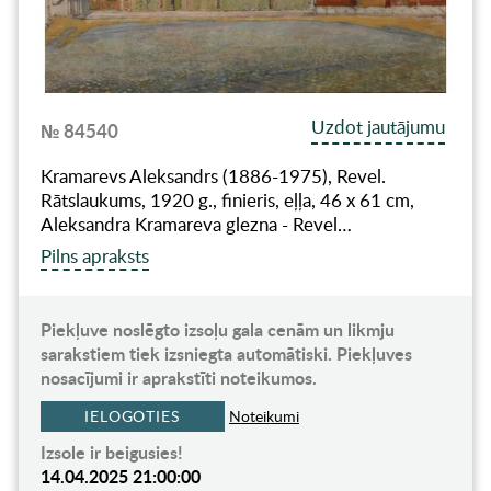
Uzdot jautājumu
№ 84540
Kramarevs Aleksandrs (1886-1975), Revel.
Rātslaukums, 1920 g., finieris, eļļa, 46 x 61 cm,
Aleksandra Kramareva glezna - Revel…
Pilns apraksts
Piekļuve noslēgto izsoļu gala cenām un likmju
sarakstiem tiek izsniegta automātiski. Piekļuves
nosacījumi ir aprakstīti noteikumos.
IELOGOTIES
Noteikumi
Izsole ir beigusies!
14.04.2025 21:00:00