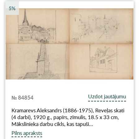
5%
Uzdot jautājumu
№ 84854
Kramarevs Aleksandrs (1886-1975), Reveļas skati
(4 darbi), 1920 g., papīrs, zīmulis, 18.5 х 33 cm,
Mākslinieka darbu cikls, kas tapuši…
Pilns apraksts