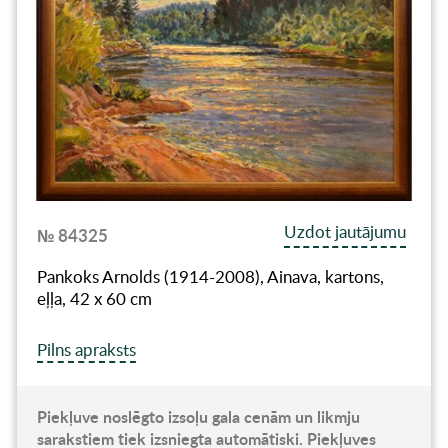
Uzdot jautājumu
№ 84325
Pankoks Arnolds (1914-2008), Ainava, kartons,
eļļa, 42 x 60 cm
Pilns apraksts
Piekļuve noslēgto izsoļu gala cenām un likmju
sarakstiem tiek izsniegta automātiski. Piekļuves