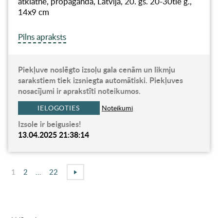
atklātne, propaganda, Latvija, 20. gs. 20-30tie g.,
14х9 cm
Pilns apraksts
Piekļuve noslēgto izsoļu gala cenām un likmju
sarakstiem tiek izsniegta automātiski. Piekļuves
nosacījumi ir aprakstīti noteikumos.
IELOGOTIES
Noteikumi
Izsole ir beigusies!
13.04.2025 21:38:14
1
2
...
22