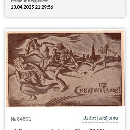
Izsole ir beigusies!
13.04.2025 21:29:56
Uzdot jautājumu
№ 84801