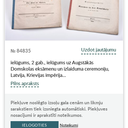
Uzdot jautājumu
№ 84835
ielūgums, 2 gab., ielūgums uz Augstākās
Domskolas eksāmenu un izlaiduma ceremoniju,
Latvija, Krievijas impērija…
Pilns apraksts
Piekļuve noslēgto izsoļu gala cenām un likmju
sarakstiem tiek izsniegta automātiski. Piekļuves
nosacījumi ir aprakstīti noteikumos.
IELOGOTIES
Noteikumi