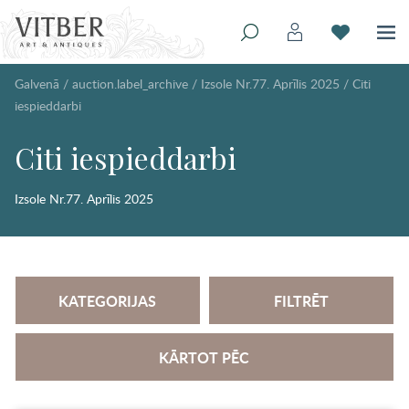
Galvenā
/
auction.label_archive
/
Izsole Nr.77. Aprīlis 2025
/
Citi
iespieddarbi
Citi iespieddarbi
Izsole Nr.77. Aprīlis 2025
KATEGORIJAS
FILTRĒT
KĀRTOT PĒC