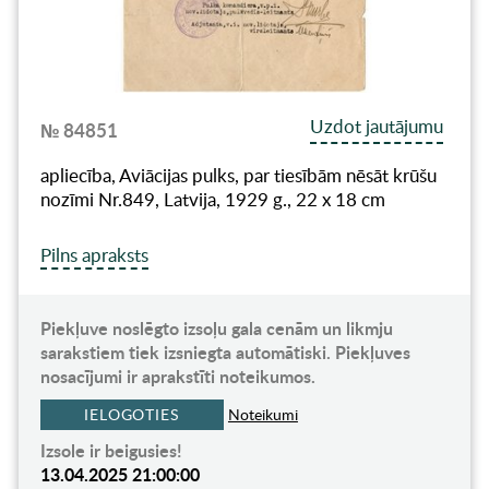
Uzdot jautājumu
№ 84851
apliecība, Aviācijas pulks, par tiesībām nēsāt krūšu
nozīmi Nr.849, Latvija, 1929 g., 22 x 18 cm
Pilns apraksts
Piekļuve noslēgto izsoļu gala cenām un likmju
sarakstiem tiek izsniegta automātiski. Piekļuves
nosacījumi ir aprakstīti noteikumos.
IELOGOTIES
Noteikumi
Izsole ir beigusies!
13.04.2025 21:00:00