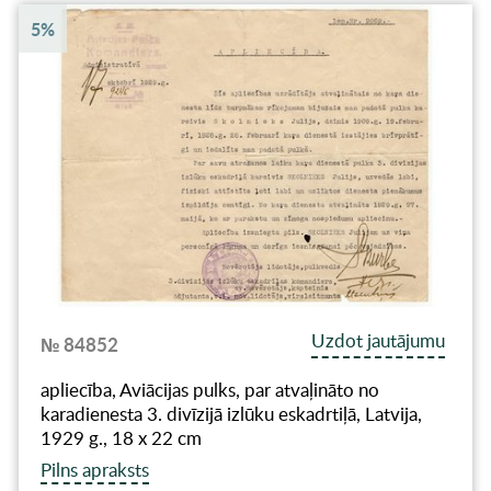
5%
Uzdot jautājumu
№ 84852
apliecība, Aviācijas pulks, par atvaļināto no
karadienesta 3. divīzijā izlūku eskadrtiļā, Latvija,
1929 g., 18 x 22 cm
Pilns apraksts