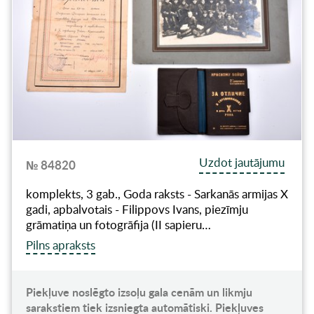
Uzdot jautājumu
№ 84820
komplekts, 3 gab., Goda raksts - Sarkanās armijas X
gadi, apbalvotais - Filippovs Ivans, piezīmju
grāmatiņa un fotogrāfija (II sapieru…
Pilns apraksts
Piekļuve noslēgto izsoļu gala cenām un likmju
sarakstiem tiek izsniegta automātiski. Piekļuves