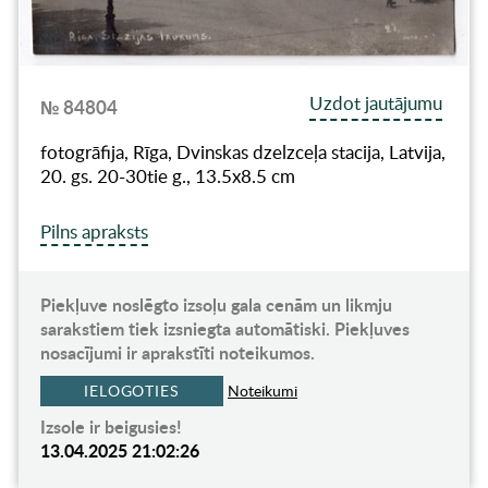
Uzdot jautājumu
№ 84804
fotogrāfija, Rīga, Dvinskas dzelzceļa stacija, Latvija,
20. gs. 20-30tie g., 13.5х8.5 cm
Pilns apraksts
Piekļuve noslēgto izsoļu gala cenām un likmju
sarakstiem tiek izsniegta automātiski. Piekļuves
nosacījumi ir aprakstīti noteikumos.
IELOGOTIES
Noteikumi
Izsole ir beigusies!
13.04.2025 21:02:26