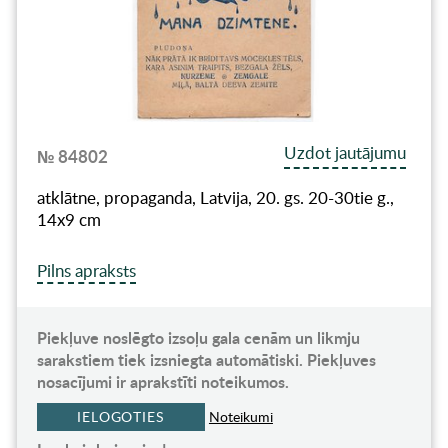
Uzdot jautājumu
№ 84802
atklātne, propaganda, Latvija, 20. gs. 20-30tie g.,
14х9 cm
Pilns apraksts
Piekļuve noslēgto izsoļu gala cenām un likmju
sarakstiem tiek izsniegta automātiski. Piekļuves
nosacījumi ir aprakstīti noteikumos.
IELOGOTIES
Noteikumi