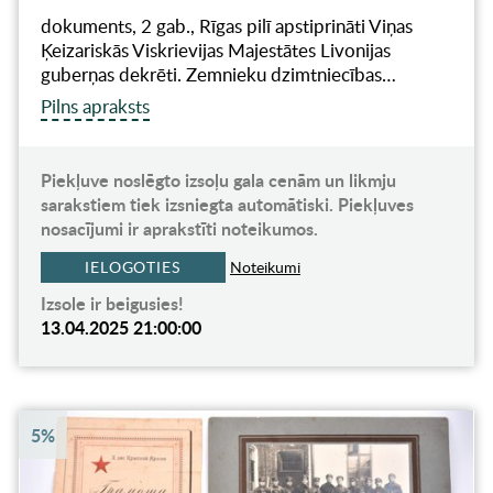
dokuments, 2 gab., Rīgas pilī apstiprināti Viņas
Ķeizariskās Viskrievijas Majestātes Livonijas
guberņas dekrēti. Zemnieku dzimtniecības…
Pilns apraksts
Piekļuve noslēgto izsoļu gala cenām un likmju
sarakstiem tiek izsniegta automātiski. Piekļuves
nosacījumi ir aprakstīti noteikumos.
IELOGOTIES
Noteikumi
Izsole ir beigusies!
13.04.2025 21:00:00
5%