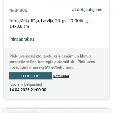
Uzdot jautājumu
№ 84806
fotogrāfija, Rīga, Latvija, 20. gs. 20-30tie g.,
14х8.8 cm
Pilns apraksts
Piekļuve noslēgto izsoļu gala cenām un likmju
sarakstiem tiek izsniegta automātiski. Piekļuves
nosacījumi ir aprakstīti noteikumos.
IELOGOTIES
Noteikumi
Izsole ir beigusies!
14.04.2025 21:00:00