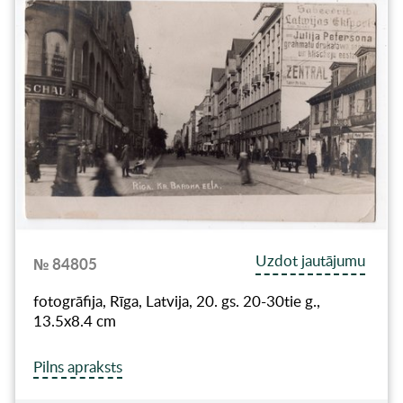
Uzdot jautājumu
№ 84805
fotogrāfija, Rīga, Latvija, 20. gs. 20-30tie g.,
13.5х8.4 cm
Pilns apraksts