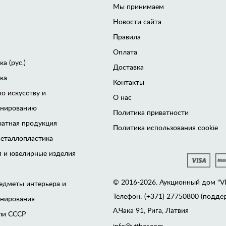
Мы принимаем
Новости сайта
Правила
Оплата
а (рус.)
Доставка
ка
Контакты
по искусству и
О нас
онированию
Политика приватности
чатная продукция
Политика использования cookie
еталлопластика
 и ювелирные изделия
© 2016-2026. Аукционный дом "VITB
едметы интерьера и
Телефон: (+371) 27750800 (поддер
онирования
А.Чака 91, Рига, Латвия
ли CCCР
info@vitber.com