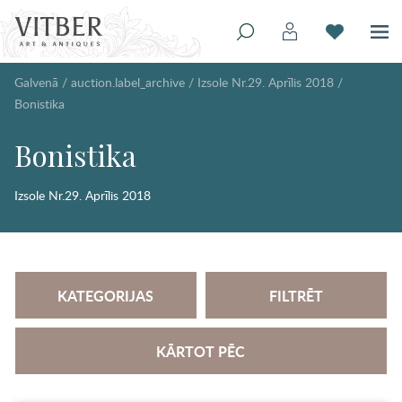
Galvenā
/
auction.label_archive
/
Izsole Nr.29. Aprīlis 2018
/
Bonistika
Bonistika
Izsole Nr.29. Aprīlis 2018
KATEGORIJAS
FILTRĒT
KĀRTOT PĒC