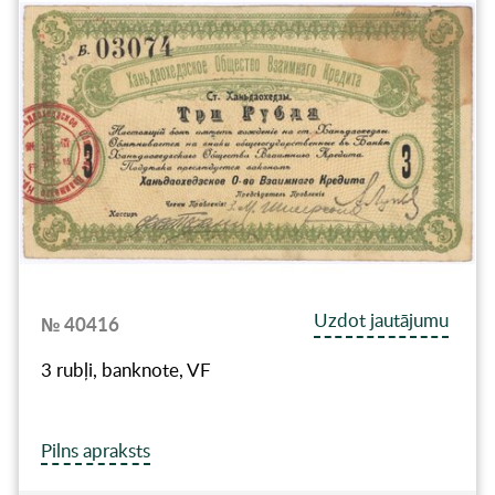
Uzdot jautājumu
№ 40416
3 rubļi, banknote, VF
Pilns apraksts