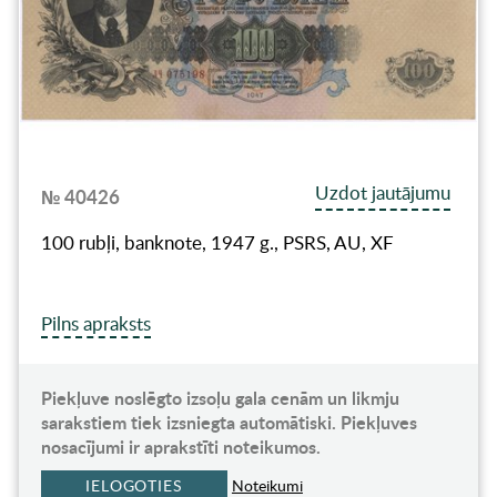
Uzdot jautājumu
№ 40426
100 rubļi, banknote, 1947 g., PSRS, AU, XF
Pilns apraksts
Piekļuve noslēgto izsoļu gala cenām un likmju
sarakstiem tiek izsniegta automātiski. Piekļuves
nosacījumi ir aprakstīti noteikumos.
IELOGOTIES
Noteikumi