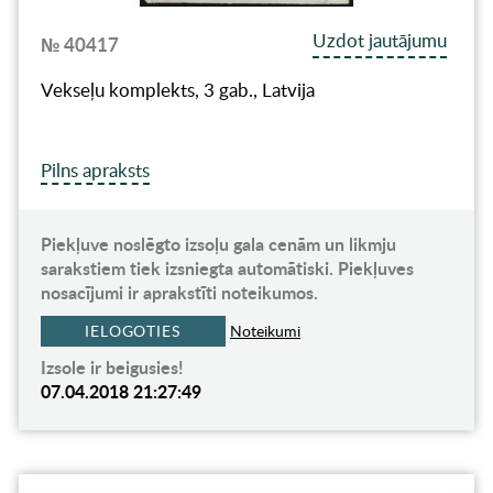
Uzdot jautājumu
№ 40417
Vekseļu komplekts, 3 gab., Latvija
Pilns apraksts
Piekļuve noslēgto izsoļu gala cenām un likmju
sarakstiem tiek izsniegta automātiski. Piekļuves
nosacījumi ir aprakstīti noteikumos.
IELOGOTIES
Noteikumi
Izsole ir beigusies!
07.04.2018 21:27:49