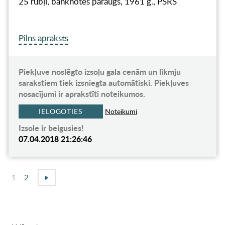
25 rubļi, banknotes paraugs, 1961 g., PSRS
Pilns apraksts
Piekļuve noslēgto izsoļu gala cenām un likmju
sarakstiem tiek izsniegta automātiski. Piekļuves
nosacījumi ir aprakstīti noteikumos.
IELOGOTIES
Noteikumi
Izsole ir beigusies!
07.04.2018 21:26:46
1
2