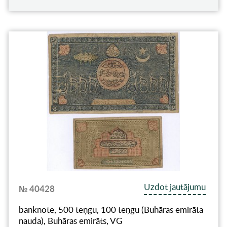
Uzdot jautājumu
№ 40428
banknote, 500 teņgu, 100 teņgu (Buhāras emirāta
nauda), Buhāras emirāts, VG