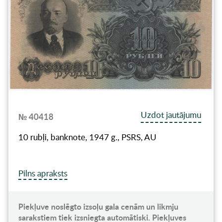
Uzdot jautājumu
№ 40418
10 rubļi, banknote, 1947 g., PSRS, AU
Pilns apraksts
Piekļuve noslēgto izsoļu gala cenām un likmju
sarakstiem tiek izsniegta automātiski. Piekļuves