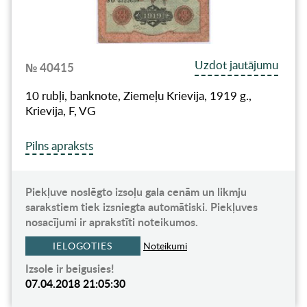
Uzdot jautājumu
№ 40415
10 rubļi, banknote, Ziemeļu Krievija, 1919 g.,
Krievija, F, VG
Pilns apraksts
Piekļuve noslēgto izsoļu gala cenām un likmju
sarakstiem tiek izsniegta automātiski. Piekļuves
nosacījumi ir aprakstīti noteikumos.
IELOGOTIES
Noteikumi
Izsole ir beigusies!
07.04.2018 21:05:30