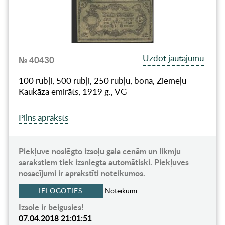
Uzdot jautājumu
№ 40430
100 rubļi, 500 rubļi, 250 rubļu, bona, Ziemeļu
Kaukāza emirāts, 1919 g., VG
Pilns apraksts
Piekļuve noslēgto izsoļu gala cenām un likmju
sarakstiem tiek izsniegta automātiski. Piekļuves
nosacījumi ir aprakstīti noteikumos.
IELOGOTIES
Noteikumi
Izsole ir beigusies!
07.04.2018 21:01:51