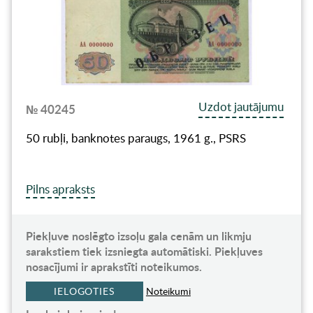
Uzdot jautājumu
№ 40245
50 rubļi, banknotes paraugs, 1961 g., PSRS
Pilns apraksts
Piekļuve noslēgto izsoļu gala cenām un likmju
sarakstiem tiek izsniegta automātiski. Piekļuves
nosacījumi ir aprakstīti noteikumos.
IELOGOTIES
Noteikumi