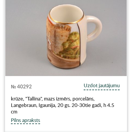
Uzdot jautājumu
№ 40292
krūze, "Tallina", mazs izmērs, porcelāns,
Langebraun, Igaunija, 20 gs. 20-30tie gadi, h 4.5
cm
Pilns apraksts