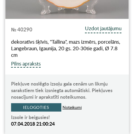
Uzdot jautājumu
№ 40290
dekoratīvs šķīvis, "Tallina", mazs izmērs, porcelāns,
Langebraun, Igaunija, 20 gs. 20-30tie gadi, Ø 7.8
cm
Pilns apraksts
Piekļuve noslēgto izsoļu gala cenām un likmju
sarakstiem tiek izsniegta automātiski. Piekļuves
nosacījumi ir aprakstīti noteikumos.
IELOGOTIES
Noteikumi
Izsole ir beigusies!
07.04.2018 21:00:24