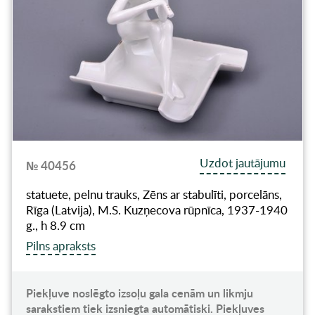
Uzdot jautājumu
№ 40456
statuete, pelnu trauks, Zēns ar stabulīti, porcelāns,
Rīga (Latvija), M.S. Kuzņecova rūpnīca, 1937-1940
g., h 8.9 cm
Pilns apraksts
Piekļuve noslēgto izsoļu gala cenām un likmju
sarakstiem tiek izsniegta automātiski. Piekļuves