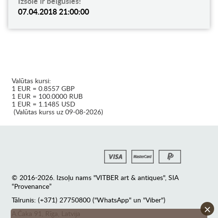
Izsole ir beigusies!
07.04.2018 21:00:00
Valūtas kursi:
1 EUR = 0.8557 GBP
1 EUR = 100.0000 RUB
1 EUR = 1.1485 USD
(Valūtas kurss uz 09-08-2026)
© 2016-2026. Izsoļu nams "VITBER art & antiques", SIA
“Provenance”
Tālrunis: (+371) 27750800 ("WhatsApp" un "Viber")
×
А.Čaka 91, Rīga, Latvija