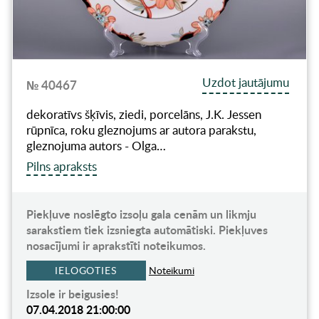
Uzdot jautājumu
№ 40467
dekoratīvs šķīvis, ziedi, porcelāns, J.K. Jessen
rūpnīca, roku gleznojums ar autora parakstu,
gleznojuma autors - Olga…
Pilns apraksts
Piekļuve noslēgto izsoļu gala cenām un likmju
sarakstiem tiek izsniegta automātiski. Piekļuves
nosacījumi ir aprakstīti noteikumos.
IELOGOTIES
Noteikumi
Izsole ir beigusies!
07.04.2018 21:00:00