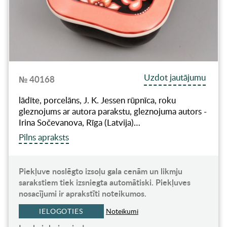
Uzdot jautājumu
№ 40168
lādīte, porcelāns, J. K. Jessen rūpnīca, roku
gleznojums ar autora parakstu, gleznojuma autors -
Irina Sočevanova, Rīga (Latvija)…
Pilns apraksts
Piekļuve noslēgto izsoļu gala cenām un likmju
sarakstiem tiek izsniegta automātiski. Piekļuves
nosacījumi ir aprakstīti noteikumos.
IELOGOTIES
Noteikumi