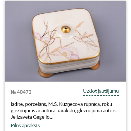
Uzdot jautājumu
№ 40472
lādīte, porcelāns, M.S. Kuzņecova rūpnīca, roku
gleznojums ar autora parakstu, gleznojuma autors -
Jeļizaveta Gegello…
Pilns apraksts