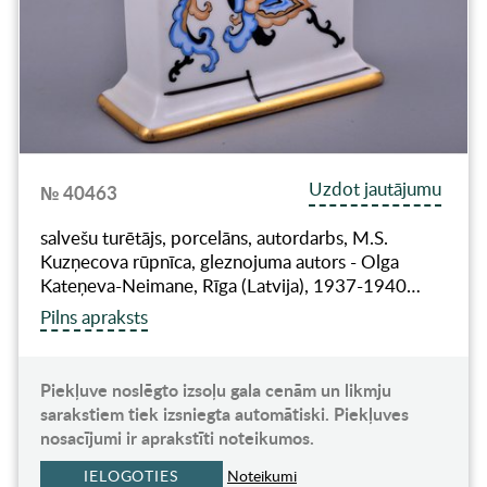
Uzdot jautājumu
№ 40463
salvešu turētājs, porcelāns, autordarbs, M.S.
Kuzņecova rūpnīca, gleznojuma autors - Olga
Kateņeva-Neimane, Rīga (Latvija), 1937-1940…
Pilns apraksts
Piekļuve noslēgto izsoļu gala cenām un likmju
sarakstiem tiek izsniegta automātiski. Piekļuves
nosacījumi ir aprakstīti noteikumos.
IELOGOTIES
Noteikumi