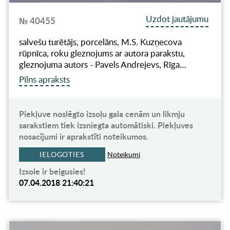
Uzdot jautājumu
№ 40455
salvešu turētājs, porcelāns, M.S. Kuzņecova
rūpnīca, roku gleznojums ar autora parakstu,
gleznojuma autors - Pavels Andrejevs, Rīga…
Pilns apraksts
Piekļuve noslēgto izsoļu gala cenām un likmju
sarakstiem tiek izsniegta automātiski. Piekļuves
nosacījumi ir aprakstīti noteikumos.
IELOGOTIES
Noteikumi
Izsole ir beigusies!
07.04.2018 21:40:21