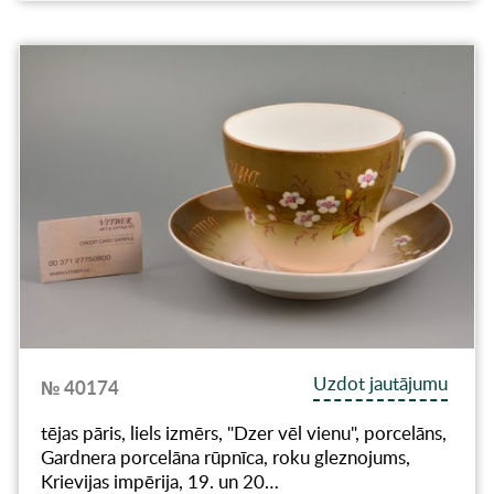
Uzdot jautājumu
№ 40174
tējas pāris, liels izmērs, "Dzer vēl vienu", porcelāns,
Gardnera porcelāna rūpnīca, roku gleznojums,
Krievijas impērija, 19. un 20…