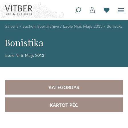
Galvenā
/
auction.label_archive
/
Izsole Nr.6. Maijs 2013
/
Bonistika
Bonistika
Izsole Nr.6. Maijs 2013
KATEGORIJAS
KĀRTOT PĒC