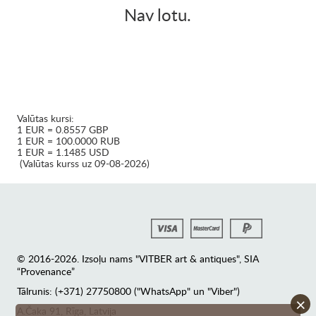
Nav lotu.
Valūtas kursi:
1 EUR = 0.8557 GBP
1 EUR = 100.0000 RUB
1 EUR = 1.1485 USD
(Valūtas kurss uz 09-08-2026)
© 2016-2026. Izsoļu nams "VITBER art & antiques", SIA
“Provenance”
Tālrunis: (+371) 27750800 ("WhatsApp" un "Viber")
×
А.Čaka 91, Rīga, Latvija