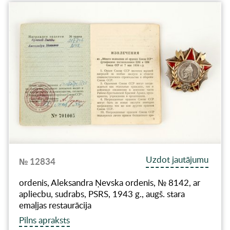
Uzdot jautājumu
№ 12834
ordenis, Aleksandra Ņevska ordenis, № 8142, ar
apliecbu, sudrabs, PSRS, 1943 g., augš. stara
emaļjas restaurācija
Pilns apraksts