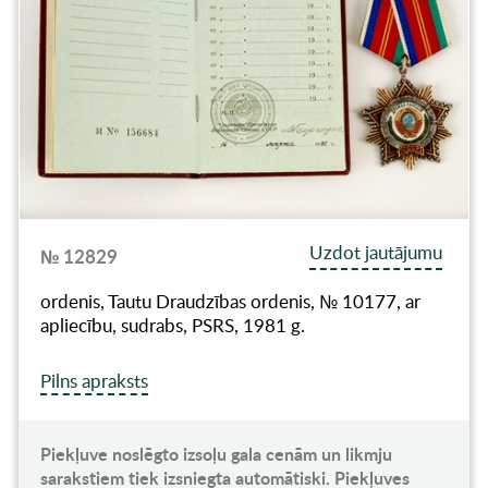
Uzdot jautājumu
№ 12829
ordenis, Tautu Draudzības ordenis, № 10177, ar
apliecību, sudrabs, PSRS, 1981 g.
Pilns apraksts
Piekļuve noslēgto izsoļu gala cenām un likmju
sarakstiem tiek izsniegta automātiski. Piekļuves