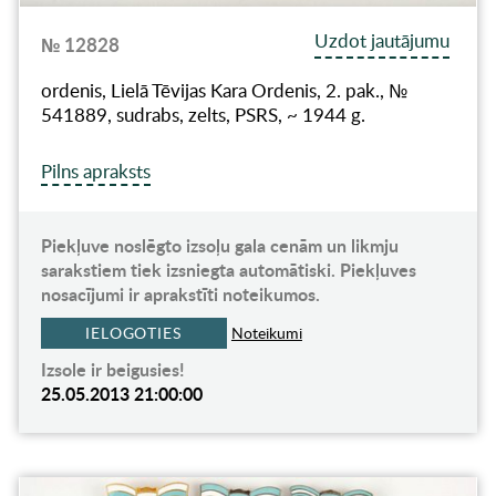
Uzdot jautājumu
№ 12828
ordenis, Lielā Tēvijas Kara Ordenis, 2. pak., №
541889, sudrabs, zelts, PSRS, ~ 1944 g.
Pilns apraksts
Piekļuve noslēgto izsoļu gala cenām un likmju
sarakstiem tiek izsniegta automātiski. Piekļuves
nosacījumi ir aprakstīti noteikumos.
IELOGOTIES
Noteikumi
Izsole ir beigusies!
25.05.2013 21:00:00