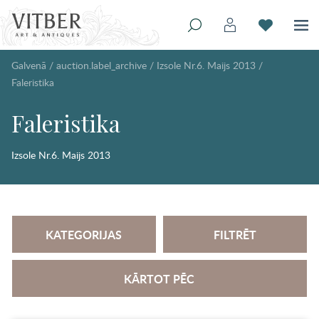
Galvenā
/
auction.label_archive
/
Izsole Nr.6. Maijs 2013
/
Faleristika
Faleristika
Izsole Nr.6. Maijs 2013
KATEGORIJAS
FILTRĒT
KĀRTOT PĒC