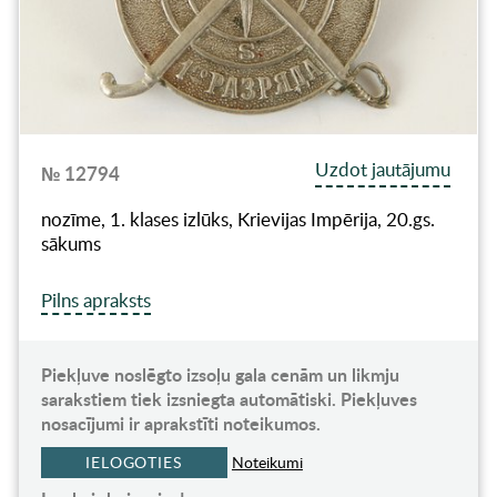
Uzdot jautājumu
№ 12794
nozīme, 1. klases izlūks, Krievijas Impērija, 20.gs.
sākums
Pilns apraksts
Piekļuve noslēgto izsoļu gala cenām un likmju
sarakstiem tiek izsniegta automātiski. Piekļuves
nosacījumi ir aprakstīti noteikumos.
IELOGOTIES
Noteikumi