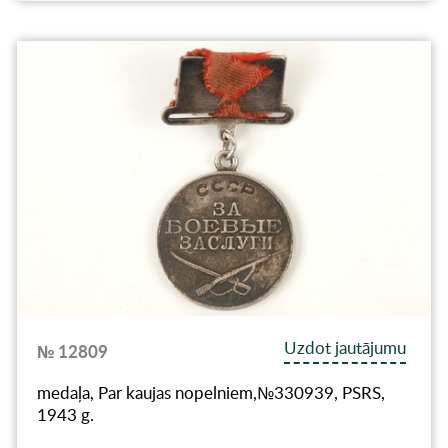
Uzdot jautājumu
№ 12809
medaļa, Par kaujas nopelniem,№330939, PSRS,
1943 g.