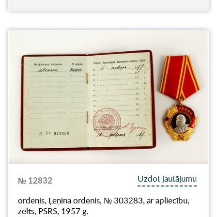
Uzdot jautājumu
№ 12832
ordenis, Ļeņina ordenis, № 303283, ar apliecību,
zelts, PSRS, 1957 g.