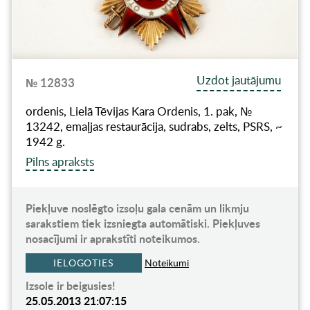
Uzdot jautājumu
№ 12833
ordenis, Lielā Tēvijas Kara Ordenis, 1. pak, №
13242, emaļjas restaurācija, sudrabs, zelts, PSRS, ~
1942 g.
Pilns apraksts
Piekļuve noslēgto izsoļu gala cenām un likmju
sarakstiem tiek izsniegta automātiski. Piekļuves
nosacījumi ir aprakstīti noteikumos.
IELOGOTIES
Noteikumi
Izsole ir beigusies!
25.05.2013 21:07:15