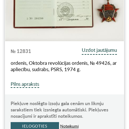
Uzdot jautājumu
№ 12831
ordenis, Oktobra revolūcijas ordenis, № 49426, ar
apliecību, sudrabs, PSRS, 1974 g.
Pilns apraksts
Piekļuve noslēgto izsoļu gala cenām un likmju
sarakstiem tiek izsniegta automātiski. Piekļuves
nosacījumi ir aprakstīti noteikumos.
IELOGOTIES
Noteikumi