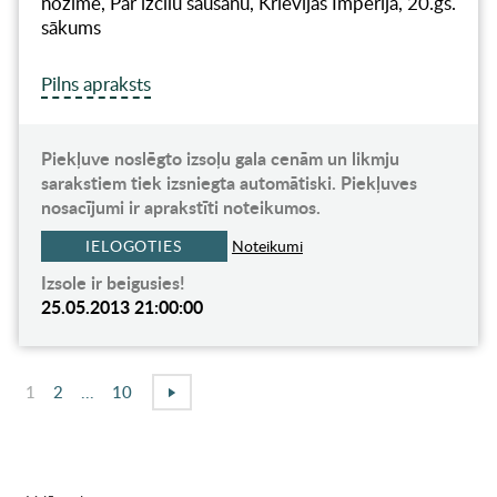
nozīme, Par izсilu šaušanu, Krievijas Impērija, 20.gs.
sākums
Pilns apraksts
Piekļuve noslēgto izsoļu gala cenām un likmju
sarakstiem tiek izsniegta automātiski. Piekļuves
nosacījumi ir aprakstīti noteikumos.
IELOGOTIES
Noteikumi
Izsole ir beigusies!
25.05.2013 21:00:00
1
2
...
10