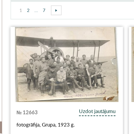
1
2
...
7
Uzdot jautājumu
№ 12663
fotogrāfija, Grupa, 1923 g.