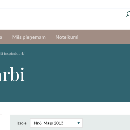
a
Mēs pieņemam
Noteikumi
iti iespieddarbi
arbi
Izsole: