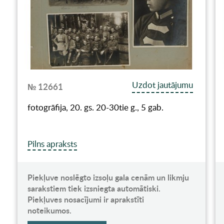
Uzdot jautājumu
№ 12661
fotogrāfija, 20. gs. 20-30tie g., 5 gab.
Pilns apraksts
Piekļuve noslēgto izsoļu gala cenām un likmju
sarakstiem tiek izsniegta automātiski.
Piekļuves nosacījumi ir aprakstīti
noteikumos.