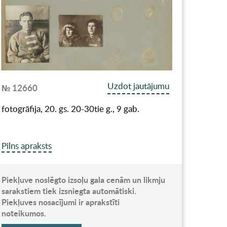
Uzdot jautājumu
№ 12660
fotogrāfija, 20. gs. 20-30tie g., 9 gab.
Pilns apraksts
Piekļuve noslēgto izsoļu gala cenām un likmju
sarakstiem tiek izsniegta automātiski.
Piekļuves nosacījumi ir aprakstīti
noteikumos.