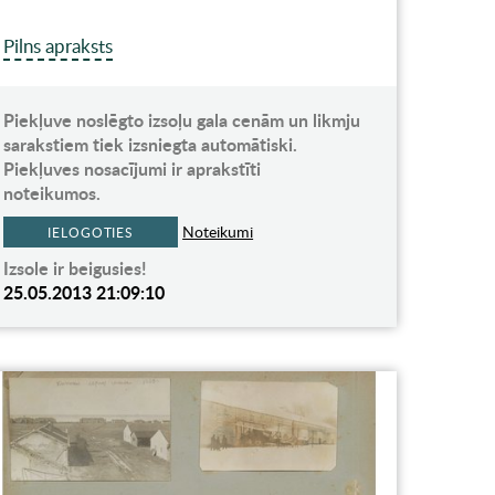
Pilns apraksts
Piekļuve noslēgto izsoļu gala cenām un likmju
sarakstiem tiek izsniegta automātiski.
Piekļuves nosacījumi ir aprakstīti
noteikumos.
Noteikumi
IELOGOTIES
Izsole ir beigusies!
25.05.2013 21:09:10