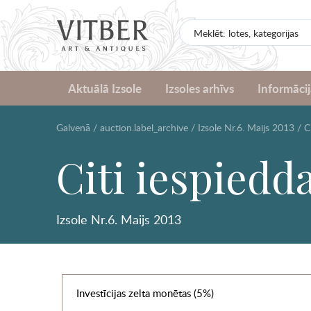
Aktuālā Izsole
Izsoles arhīvs
Informācij
Galvenā
/
auction.label_archive
/
Izsole Nr.6. Maijs 2013
/
C
Citi iespiedd
Izsole Nr.6. Maijs 2013
Investīcijas zelta monētas (5%)