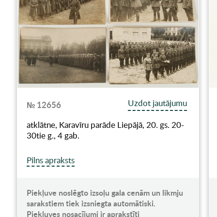
Uzdot jautājumu
№ 12656
atklātne, Karavīru parāde Liepājā, 20. gs. 20-
30tie g., 4 gab.
Pilns apraksts
Piekļuve noslēgto izsoļu gala cenām un likmju
sarakstiem tiek izsniegta automātiski.
Piekļuves nosacījumi ir aprakstīti