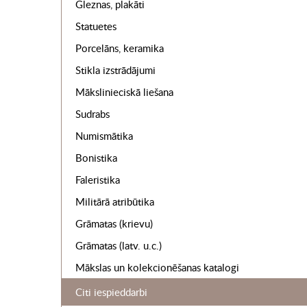
Gleznas, plakāti
Statuetes
Porcelāns, keramika
Stikla izstrādājumi
Mākslinieciskā liešana
Sudrabs
Numismātika
Bonistika
Faleristika
Militārā atribūtika
Grāmatas (krievu)
Grāmatas (latv. u.c.)
Mākslas un kolekcionēšanas katalogi
Citi iespieddarbi