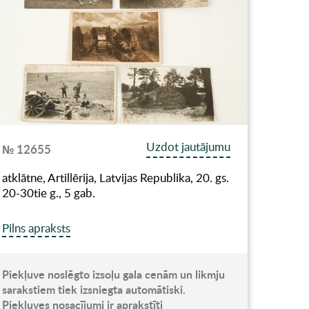
Uzdot jautājumu
№ 12655
atklātne, Artillērija, Latvijas Republika, 20. gs.
20-30tie g., 5 gab.
Pilns apraksts
Piekļuve noslēgto izsoļu gala cenām un likmju
sarakstiem tiek izsniegta automātiski.
Piekļuves nosacījumi ir aprakstīti