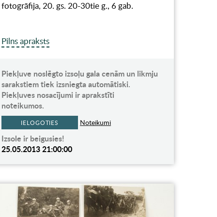
fotogrāfija, 20. gs. 20-30tie g., 6 gab.
Pilns apraksts
Piekļuve noslēgto izsoļu gala cenām un likmju
sarakstiem tiek izsniegta automātiski.
Piekļuves nosacījumi ir aprakstīti
noteikumos.
Noteikumi
IELOGOTIES
Izsole ir beigusies!
25.05.2013 21:00:00