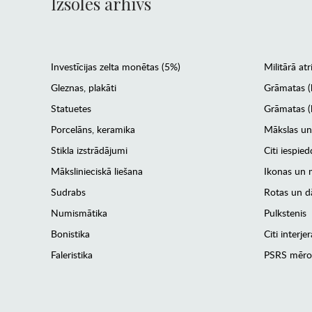
Izsoles arhīvs
Investīcijas zelta monētas (5%)
Militārā atr
Gleznas, plakāti
Grāmatas (
Statuetes
Grāmatas (l
Porcelāns, keramika
Mākslas un
Stikla izstrādājumi
Citi iespied
Mākslinieciskā liešana
Ikonas un m
Sudrabs
Rotas un dā
Numismātika
Pulkstenis
Bonistika
Citi interj
Faleristika
PSRS mēro