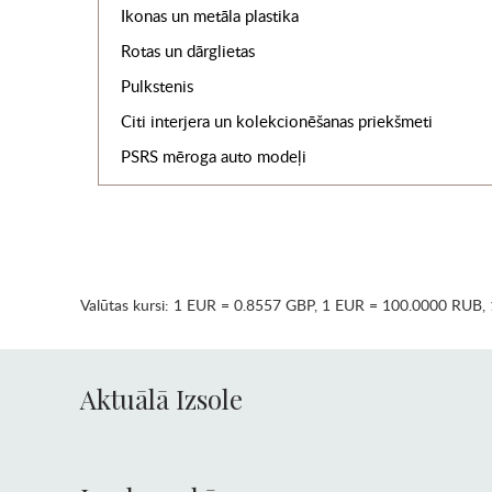
Ikonas un metāla plastika
Rotas un dārglietas
Pulkstenis
Citi interjera un kolekcionēšanas priekšmeti
PSRS mēroga auto modeļi
Valūtas kursi:
1 EUR = 0.8557 GBP
,
1 EUR = 100.0000 RUB
,
Aktuālā Izsole