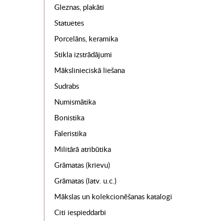
Gleznas, plakāti
Statuetes
Porcelāns, keramika
Stikla izstrādājumi
Mākslinieciskā liešana
Sudrabs
Numismātika
Bonistika
Faleristika
Militārā atribūtika
Grāmatas (krievu)
Grāmatas (latv. u.c.)
Mākslas un kolekcionēšanas katalogi
Citi iespieddarbi