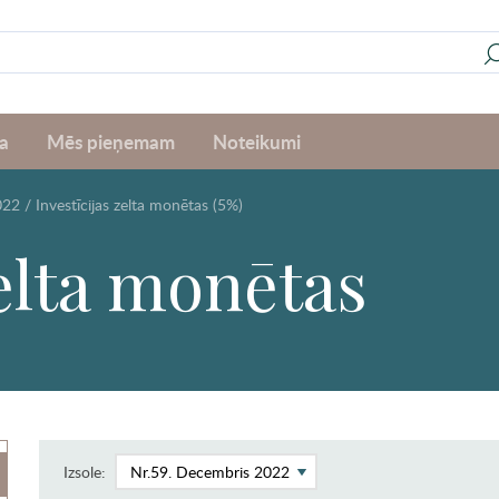
a
Mēs pieņemam
Noteikumi
022
/
Investīcijas zelta monētas (5%)
zelta monētas
Izsole: