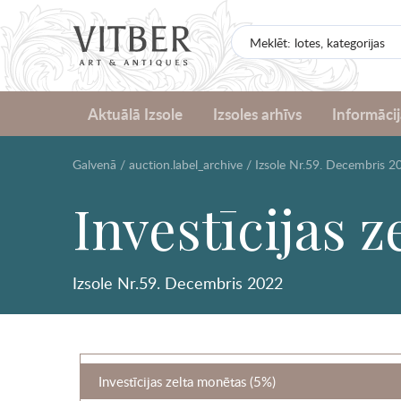
Aktuālā Izsole
Izsoles arhīvs
Informācij
Galvenā
/
auction.label_archive
/
Izsole Nr.59. Decembris 2
Investīcijas 
Izsole Nr.59. Decembris 2022
Investīcijas zelta monētas (5%)