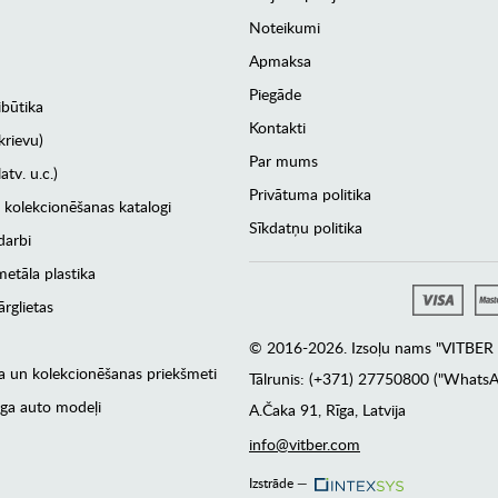
Noteikumi
Apmaksa
Piegāde
ibūtika
Kontakti
krievu)
Par mums
atv. u.c.)
Privātuma politika
 kolekcionēšanas katalogi
Sīkdatņu politika
darbi
etāla plastika
rglietas
© 2016-2026. Izsoļu nams "VITBER a
era un kolekcionēšanas priekšmeti
Tālrunis: (+371) 27750800 ("WhatsA
ga auto modeļi
А.Čaka 91, Rīga, Latvija
info@vitber.com
Izstrāde —