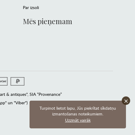
Par izsoli
Mēs pieņemam
rt & antiques", SIA “Provenance”
×
pp" un "Viber")
Turpinot lietot lapu, Jūs piekrītat sīkdatņu
izmantošanas noteikumiem.
Uzzināt vairāk