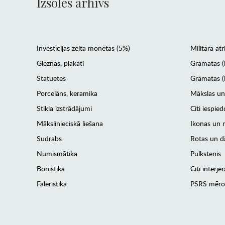
Izsoles arhīvs
Investīcijas zelta monētas (5%)
Militārā atr
Gleznas, plakāti
Grāmatas (
Statuetes
Grāmatas (l
Porcelāns, keramika
Mākslas un
Stikla izstrādājumi
Citi iespied
Mākslinieciskā liešana
Ikonas un m
Sudrabs
Rotas un dā
Numismātika
Pulkstenis
Bonistika
Citi interj
Faleristika
PSRS mēro