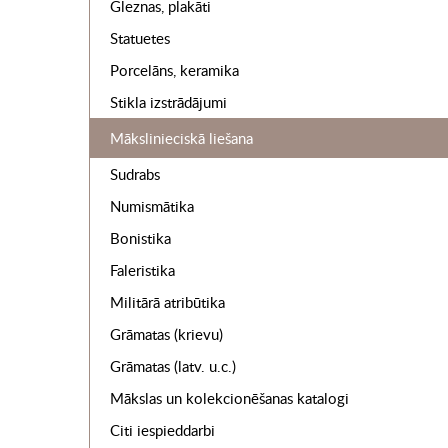
Gleznas, plakāti
Statuetes
Porcelāns, keramika
Stikla izstrādājumi
Mākslinieciskā liešana
Sudrabs
Numismātika
Bonistika
Faleristika
Militārā atribūtika
Grāmatas (krievu)
Grāmatas (latv. u.c.)
Mākslas un kolekcionēšanas katalogi
Citi iespieddarbi