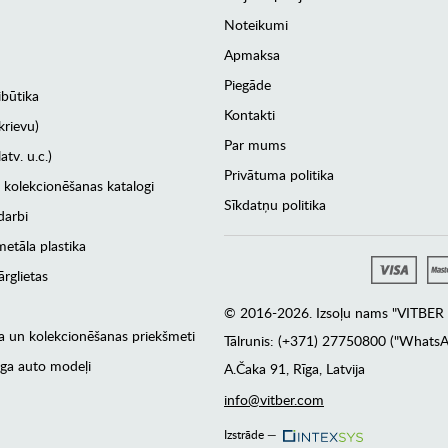
Noteikumi
Apmaksa
Piegāde
ibūtika
Kontakti
krievu)
Par mums
atv. u.c.)
Privātuma politika
 kolekcionēšanas katalogi
Sīkdatņu politika
darbi
etāla plastika
rglietas
© 2016-2026. Izsoļu nams "VITBER a
era un kolekcionēšanas priekšmeti
Tālrunis: (+371) 27750800 ("WhatsA
ga auto modeļi
А.Čaka 91, Rīga, Latvija
info@vitber.com
Izstrāde —