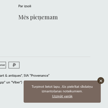
Par izsoli
Mēs pieņemam
rt & antiques", SIA “Provenance”
×
pp" un "Viber")
Turpinot lietot lapu, Jūs piekrītat sīkdatņu
izmantošanas noteikumiem.
Uzzināt vairāk