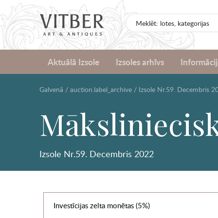
Aktuālā Izsole
Izsoles arhīvs
Informācij
Galvenā
/
auction.label_archive
/
Izsole Nr.59. Decembris 2
Māksliniecisk
Izsole Nr.59. Decembris 2022
Investīcijas zelta monētas (5%)