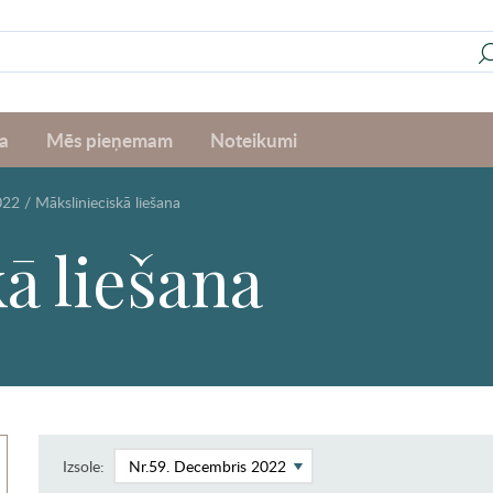
a
Mēs pieņemam
Noteikumi
022
/
Mākslinieciskā liešana
ā liešana
Izsole: