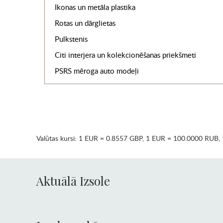
Ikonas un metāla plastika
Rotas un dārglietas
Pulkstenis
Citi interjera un kolekcionēšanas priekšmeti
PSRS mēroga auto modeļi
Valūtas kursi:
1 EUR = 0.8557 GBP
,
1 EUR = 100.0000 RUB
,
Aktuālā Izsole