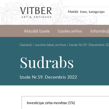
Aktuālā Izsole
Izsoles arhīvs
Informācij
Galvenā
/
auction.label_archive
/
Izsole Nr.59. Decembris 2
Sudrabs
Izsole Nr.59. Decembris 2022
Investīcijas zelta monētas (5%)