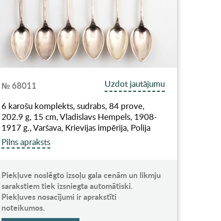
Uzdot jautājumu
№ 68011
6 karošu komplekts, sudrabs, 84 prove,
202.9 g, 15 cm, Vladislavs Hempels, 1908-
1917 g., Varšava, Krievijas impērija, Polija
Pilns apraksts
Piekļuve noslēgto izsoļu gala cenām un likmju
sarakstiem tiek izsniegta automātiski.
Piekļuves nosacījumi ir aprakstīti
noteikumos.