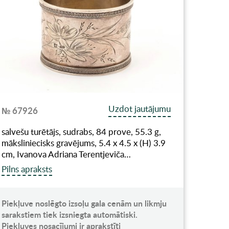
Uzdot jautājumu
№ 67926
salvešu turētājs, sudrabs, 84 prove, 55.3 g,
māksliniecisks gravējums, 5.4 х 4.5 х (H) 3.9
cm, Ivanova Adriana Terentjeviča…
Pilns apraksts
Piekļuve noslēgto izsoļu gala cenām un likmju
sarakstiem tiek izsniegta automātiski.
Piekļuves nosacījumi ir aprakstīti