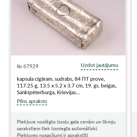
Uzdot jautājumu
№ 67929
kapsula cigāram, sudrabs, 84 ПТ prove,
117.25 g, 13.5 x 5.2 x 3.7 cm, 19. gs. beigas,
Sanktpēterburga, Krievijas…
Pilns apraksts
Piekļuve noslēgto izsoļu gala cenām un likmju
sarakstiem tiek izsniegta automātiski.
Piekļuves nosacījumi ir aprakstīti