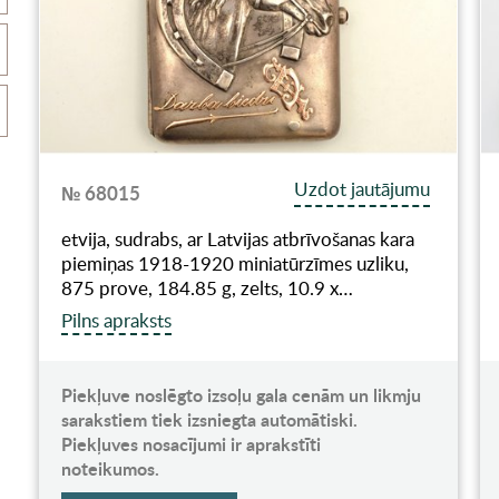
Uzdot jautājumu
№ 68015
etvija, sudrabs, ar Latvijas atbrīvošanas kara
piemiņas 1918-1920 miniatūrzīmes uzliku,
875 prove, 184.85 g, zelts, 10.9 x…
Pilns apraksts
Piekļuve noslēgto izsoļu gala cenām un likmju
sarakstiem tiek izsniegta automātiski.
Piekļuves nosacījumi ir aprakstīti
noteikumos.