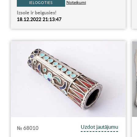
Noteikumi
IELOGOTIES
Izsole ir beigusies!
18.12.2022 21:13:47
Uzdot jautājumu
№ 68010