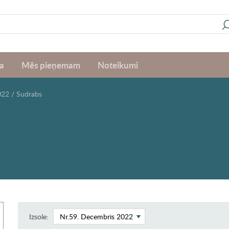
a
Mēs pieņemam
Noteikumi
022
/
Sudrabs
Izsole: