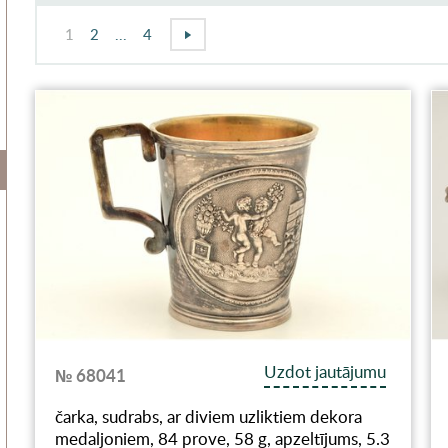
1
2
...
4
Uzdot jautājumu
№ 68041
čarka, sudrabs, ar diviem uzliktiem dekora
medaljoniem, 84 prove, 58 g, apzeltījums, 5.3