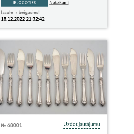
Noteikumi
IELOGOTIES
Izsole ir beigusies!
18.12.2022 21:32:42
Uzdot jautājumu
№ 68001