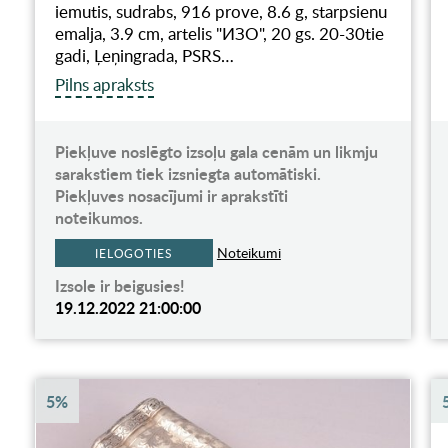
iemutis, sudrabs, 916 prove, 8.6 g, starpsienu
emalja, 3.9 cm, artelis "ИЗО", 20 gs. 20-30tie
gadi, Ļeņingrada, PSRS…
Pilns apraksts
Piekļuve noslēgto izsoļu gala cenām un likmju
sarakstiem tiek izsniegta automātiski.
Piekļuves nosacījumi ir aprakstīti
noteikumos.
Noteikumi
IELOGOTIES
Izsole ir beigusies!
19.12.2022 21:00:00
5%