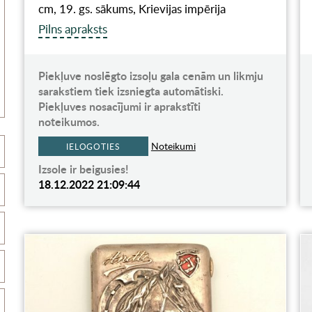
cm, 19. gs. sākums, Krievijas impērija
Pilns apraksts
Piekļuve noslēgto izsoļu gala cenām un likmju
sarakstiem tiek izsniegta automātiski.
Piekļuves nosacījumi ir aprakstīti
noteikumos.
Noteikumi
IELOGOTIES
Izsole ir beigusies!
18.12.2022 21:09:44