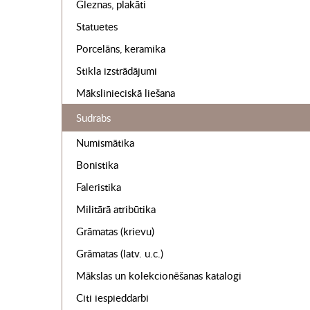
Gleznas, plakāti
Statuetes
Porcelāns, keramika
Stikla izstrādājumi
Mākslinieciskā liešana
Sudrabs
Numismātika
Bonistika
Faleristika
Militārā atribūtika
Grāmatas (krievu)
Grāmatas (latv. u.c.)
Mākslas un kolekcionēšanas katalogi
Citi iespieddarbi