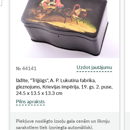
Uzdot jautājumu
№ 44141
lādīte, "Trijjūgs", A. P. Lukutina fabrika,
gleznojums, Krievijas impērija, 19. gs. 2. puse,
24.5 x 13.5 x 13.3 cm
Pilns apraksts
Piekļuve noslēgto izsoļu gala cenām un likmju
sarakstiem tiek izsniegta automātiski.