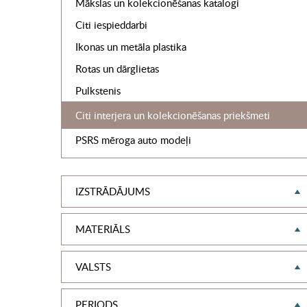
Mākslas un kolekcionēšanas katalogi
Citi iespieddarbi
Ikonas un metāla plastika
Rotas un dārglietas
Pulkstenis
Citi interjera un kolekcionēšanas priekšmeti
PSRS mēroga auto modeļi
IZSTRĀDĀJUMS
MATERIĀLS
VALSTS
PERIODS