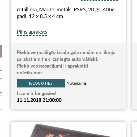
rotaļlieta, Mārīte, metāls, PSRS, 20 gs. 40tie
gadi, 12 x 8.5 x 4 cm
Pilns apraksts
Piekļuve noslēgto izsoļu gala cenām un likmju
sarakstiem tiek izsniegta automātiski.
Piekļuves nosacījumi ir aprakstīti
noteikumos.
Noteikumi
IELOGOTIES
Izsole ir beigusies!
11.11.2018 21:00:00