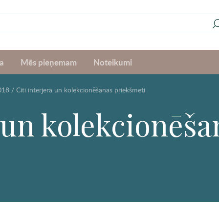
a
Mēs pieņemam
Noteikumi
018
/
Citi interjera un kolekcionēšanas priekšmeti
a un kolekcionēša