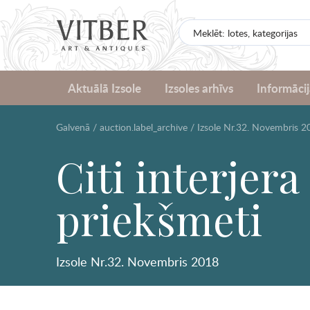
Aktuālā Izsole
Izsoles arhīvs
Informācij
Galvenā
/
auction.label_archive
/
Izsole Nr.32. Novembris 2
Citi interjer
priekšmeti
Izsole Nr.32. Novembris 2018