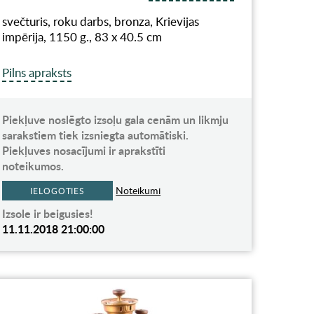
svečturis, roku darbs, bronza, Krievijas
impērija, 1150 g., 83 x 40.5 cm
Pilns apraksts
Piekļuve noslēgto izsoļu gala cenām un likmju
sarakstiem tiek izsniegta automātiski.
Piekļuves nosacījumi ir aprakstīti
noteikumos.
Noteikumi
IELOGOTIES
Izsole ir beigusies!
11.11.2018 21:00:00