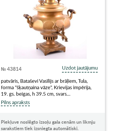
Uzdot jautājumu
№ 43814
patvāris, Bataševi Vasīlijs ar brāļiem, Tula,
forma "šķautņaina vāze", Krievijas impērija,
19. gs. beigas, h 39.5 cm, svars…
Pilns apraksts
Piekļuve noslēgto izsoļu gala cenām un likmju
sarakstiem tiek izsniegta automātiski.