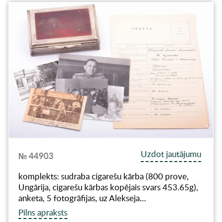
Uzdot jautājumu
№ 44903
komplekts: sudraba cigarešu kārba (800 prove,
Ungārija, cigarešu kārbas kopējais svars 453.65g),
anketa, 5 fotogrāfijas, uz Alekseja…
Pilns apraksts