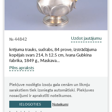
Uzdot jautājumu
№ 44842
krējuma trauks, sudrabs, 84 prove, izstrādājuma
kopējais svars 214, h 12.5 cm, Ivana Gubkina
fabrika, 1849 g., Maskava…
Pilns apraksts
Piekļuve noslēgto izsoļu gala cenām un likmju
sarakstiem tiek izsniegta automātiski. Piekļuves
nosacījumi ir aprakstīti noteikumos.
IELOGOTIES
Noteikumi