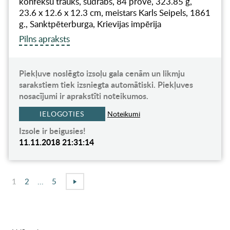
konfekšu trauks, sudrabs, 84 prove, 323.85 g,
23.6 x 12.6 x 12.3 cm, meistars Karls Seipels, 1861
g., Sanktpēterburga, Krievijas impērija
Pilns apraksts
Piekļuve noslēgto izsoļu gala cenām un likmju
sarakstiem tiek izsniegta automātiski. Piekļuves
nosacījumi ir aprakstīti noteikumos.
IELOGOTIES
Noteikumi
Izsole ir beigusies!
11.11.2018 21:31:14
1
2
...
5