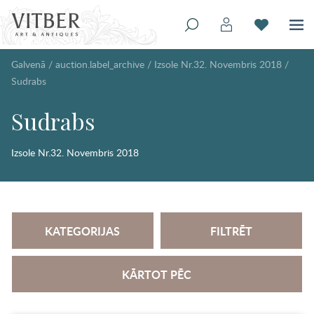
Galvenā
/
auction.label_archive
/
Izsole Nr.32. Novembris 2018
/
Sudrabs
Sudrabs
Izsole Nr.32. Novembris 2018
KATEGORIJAS
FILTRĒT
KĀRTOT PĒC