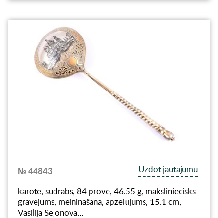
Uzdot jautājumu
№ 44843
karote, sudrabs, 84 prove, 46.55 g, māksliniecisks
gravējums, melnināšana, apzeltījums, 15.1 cm,
Vasilija Sejonova…