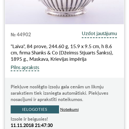
Uzdot jautājumu
№ 44902
"Laiva", 84 prove, 244.60 g, 15.9 x 9.5 cm, h 8.6
cm, firma Shanks & Co (Džeimss Stjuarts Šankss),
1895 g., Maskava, Krievijas impērija
Pilns apraksts
Piekļuve noslēgto izsoļu gala cenām un likmju
sarakstiem tiek izsniegta automātiski. Piekļuves
nosacījumi ir aprakstīti noteikumos.
IELOGOTIES
Noteikumi
Izsole ir beigusies!
11.11.2018 21:47:30