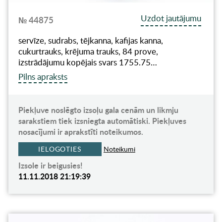
Uzdot jautājumu
№ 44875
servīze, sudrabs, tējkanna, kafijas kanna,
cukurtrauks, krējuma trauks, 84 prove,
izstrādājumu kopējais svars 1755.75…
Pilns apraksts
Piekļuve noslēgto izsoļu gala cenām un likmju
sarakstiem tiek izsniegta automātiski. Piekļuves
nosacījumi ir aprakstīti noteikumos.
IELOGOTIES
Noteikumi
Izsole ir beigusies!
11.11.2018 21:19:39