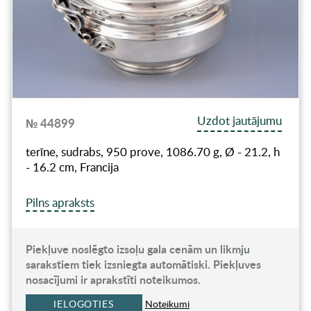
Uzdot jautājumu
№ 44899
terīne, sudrabs, 950 prove, 1086.70 g, Ø - 21.2, h
- 16.2 cm, Francija
Pilns apraksts
Piekļuve noslēgto izsoļu gala cenām un likmju
sarakstiem tiek izsniegta automātiski. Piekļuves
nosacījumi ir aprakstīti noteikumos.
IELOGOTIES
Noteikumi