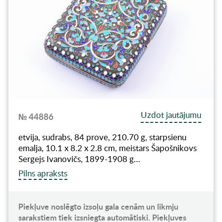
Uzdot jautājumu
№ 44886
etvija, sudrabs, 84 prove, 210.70 g, starpsienu
emalja, 10.1 x 8.2 x 2.8 cm, meistars Šapošnikovs
Sergejs Ivanovičs, 1899-1908 g…
Pilns apraksts
Piekļuve noslēgto izsoļu gala cenām un likmju
sarakstiem tiek izsniegta automātiski. Piekļuves