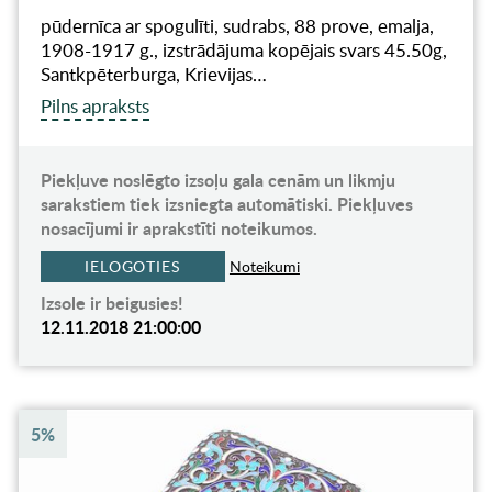
pūdernīca ar spogulīti, sudrabs, 88 prove, emalja,
1908-1917 g., izstrādājuma kopējais svars 45.50g,
Santkpēterburga, Krievijas…
Pilns apraksts
Piekļuve noslēgto izsoļu gala cenām un likmju
sarakstiem tiek izsniegta automātiski. Piekļuves
nosacījumi ir aprakstīti noteikumos.
IELOGOTIES
Noteikumi
Izsole ir beigusies!
12.11.2018 21:00:00
5%