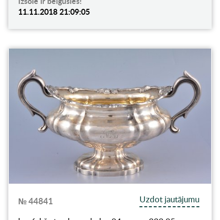
Izsole ir beigusies!
11.11.2018 21:09:05
Uzdot jautājumu
№ 44841