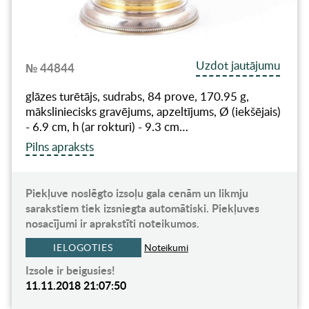
Uzdot jautājumu
№ 44844
glāzes turētājs, sudrabs, 84 prove, 170.95 g,
māksliniecisks gravējums, apzeltījums, Ø (iekšējais)
- 6.9 cm, h (ar rokturi) - 9.3 cm…
Pilns apraksts
Piekļuve noslēgto izsoļu gala cenām un likmju
sarakstiem tiek izsniegta automātiski. Piekļuves
nosacījumi ir aprakstīti noteikumos.
IELOGOTIES
Noteikumi
Izsole ir beigusies!
11.11.2018 21:07:50