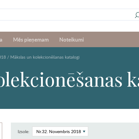
a
Mēs pieņemam
Noteikumi
018
/
Mākslas un kolekcionēšanas katalogi
lekcionēšanas k
Izsole: