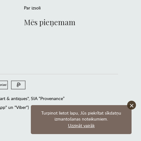
Par izsoli
Mēs pieņemam
rt & antiques", SIA “Provenance”
×
pp" un "Viber")
Turpinot lietot lapu, Jūs piekrītat sīkdatņu
izmantošanas noteikumiem.
Uzzināt vairāk