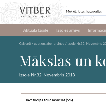
Aktuālā Izsole
Izsoles arhīvs
Informācij
Galvenā
/
auction.label_archive
/
Izsole Nr.32. Novembris 2
Mākslas un ko
Izsole Nr.32. Novembris 2018
Investīcijas zelta monētas (5%)