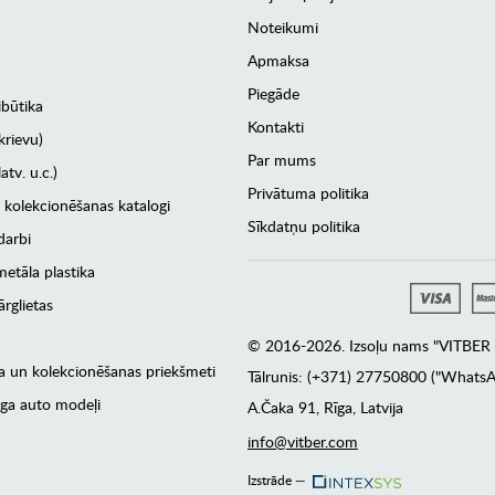
Noteikumi
Apmaksa
Piegāde
ibūtika
Kontakti
krievu)
Par mums
atv. u.c.)
Privātuma politika
 kolekcionēšanas katalogi
Sīkdatņu politika
darbi
etāla plastika
rglietas
© 2016-2026. Izsoļu nams "VITBER a
era un kolekcionēšanas priekšmeti
Tālrunis: (+371) 27750800 ("WhatsA
ga auto modeļi
А.Čaka 91, Rīga, Latvija
info@vitber.com
Izstrāde —