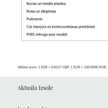
Ikonas un metāla plastika
Rotas un dārglietas
Pulkstenis
Citi interjera un kolekcionēšanas priekšmeti
PSRS mēroga auto modeļi
Valūtas kursi:
1 EUR = 0.8557 GBP
,
1 EUR = 100.0000 RUB
,
Aktuālā Izsole