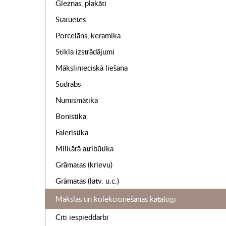
Gleznas, plakāti
Statuetes
Porcelāns, keramika
Stikla izstrādājumi
Mākslinieciskā liešana
Sudrabs
Numismātika
Bonistika
Faleristika
Militārā atribūtika
Grāmatas (krievu)
Grāmatas (latv. u.c.)
Mākslas un kolekcionēšanas katalogi
Citi iespieddarbi