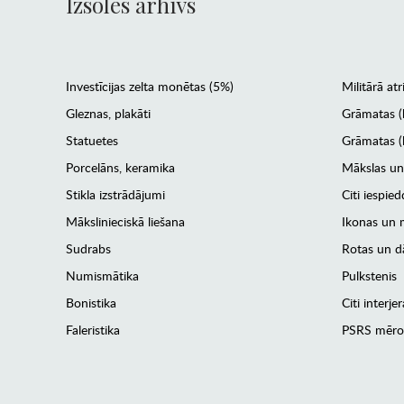
Izsoles arhīvs
Investīcijas zelta monētas (5%)
Militārā atr
Gleznas, plakāti
Grāmatas (
Statuetes
Grāmatas (l
Porcelāns, keramika
Mākslas un
Stikla izstrādājumi
Citi iespied
Mākslinieciskā liešana
Ikonas un m
Sudrabs
Rotas un dā
Numismātika
Pulkstenis
Bonistika
Citi interj
Faleristika
PSRS mēro