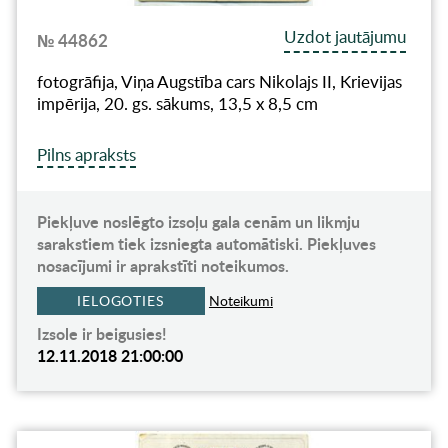
Uzdot jautājumu
№ 44862
fotogrāfija, Viņa Augstība cars Nikolajs II, Krievijas
impērija, 20. gs. sākums, 13,5 x 8,5 cm
Pilns apraksts
Piekļuve noslēgto izsoļu gala cenām un likmju
sarakstiem tiek izsniegta automātiski. Piekļuves
nosacījumi ir aprakstīti noteikumos.
IELOGOTIES
Noteikumi
Izsole ir beigusies!
12.11.2018 21:00:00