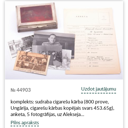
Uzdot jautājumu
№ 44903
komplekts: sudraba cigarešu kārba (800 prove,
Ungārija, cigarešu kārbas kopējais svars 453.65g),
anketa, 5 fotogrāfijas, uz Alekseja…
Pilns apraksts