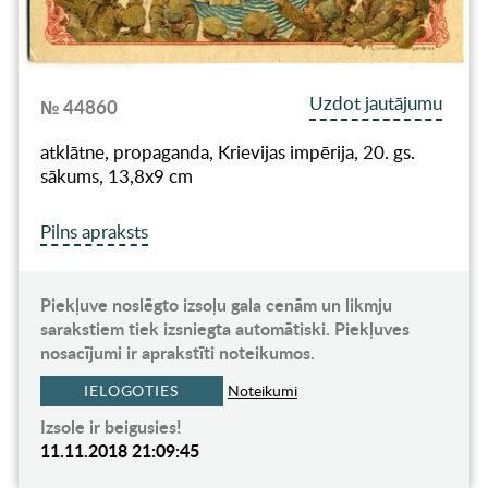
Uzdot jautājumu
№ 44860
atklātne, propaganda, Krievijas impērija, 20. gs.
sākums, 13,8x9 cm
Pilns apraksts
Piekļuve noslēgto izsoļu gala cenām un likmju
sarakstiem tiek izsniegta automātiski. Piekļuves
nosacījumi ir aprakstīti noteikumos.
IELOGOTIES
Noteikumi
Izsole ir beigusies!
11.11.2018 21:09:45