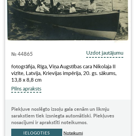
Uzdot jautājumu
№ 44865
fotogrāfija, Rīga, Viņa Augstības cara Nikolaja II
vizīte, Latvija, Krievijas impērija, 20. gs. sākums,
13,8 x 8,8 cm
Pilns apraksts
Piekļuve noslēgto izsoļu gala cenām un likmju
sarakstiem tiek izsniegta automātiski. Piekļuves
nosacījumi ir aprakstīti noteikumos.
IELOGOTIES
Noteikumi