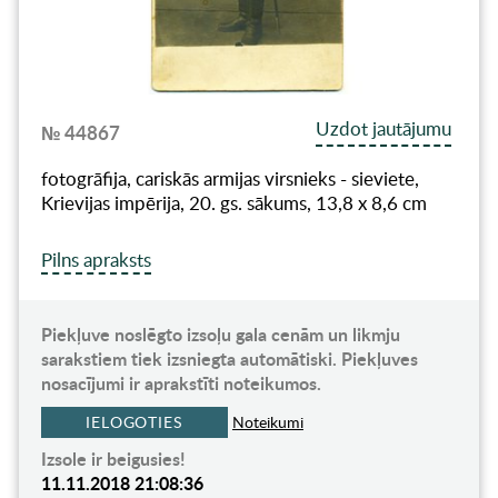
Uzdot jautājumu
№ 44867
fotogrāfija, cariskās armijas virsnieks - sieviete,
Krievijas impērija, 20. gs. sākums, 13,8 x 8,6 cm
Pilns apraksts
Piekļuve noslēgto izsoļu gala cenām un likmju
sarakstiem tiek izsniegta automātiski. Piekļuves
nosacījumi ir aprakstīti noteikumos.
IELOGOTIES
Noteikumi
Izsole ir beigusies!
11.11.2018 21:08:36