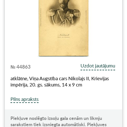
Uzdot jautājumu
№ 44863
atklātne, Viņa Augstība cars Nikolajs II, Krievijas
impērija, 20. gs. sākums, 14 x 9 cm
Pilns apraksts
Piekļuve noslēgto izsoļu gala cenām un likmju
sarakstiem tiek izsniegta automātiski. Piekļuves