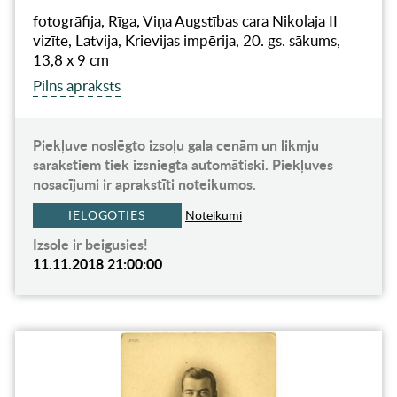
fotogrāfija, Rīga, Viņa Augstības cara Nikolaja II
vizīte, Latvija, Krievijas impērija, 20. gs. sākums,
13,8 x 9 cm
Pilns apraksts
Piekļuve noslēgto izsoļu gala cenām un likmju
sarakstiem tiek izsniegta automātiski. Piekļuves
nosacījumi ir aprakstīti noteikumos.
IELOGOTIES
Noteikumi
Izsole ir beigusies!
11.11.2018 21:00:00