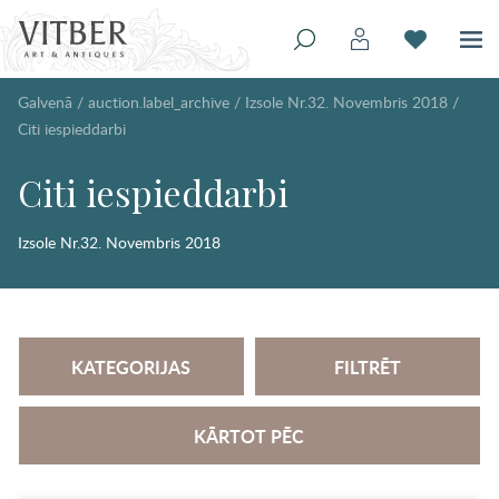
Galvenā
/
auction.label_archive
/
Izsole Nr.32. Novembris 2018
/
Citi iespieddarbi
Citi iespieddarbi
Izsole Nr.32. Novembris 2018
KATEGORIJAS
FILTRĒT
KĀRTOT PĒC