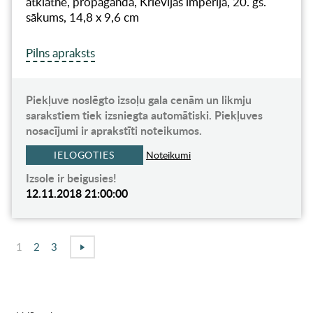
atklātne, propaganda, Krievijas impērija, 20. gs.
sākums, 14,8 x 9,6 cm
Pilns apraksts
Piekļuve noslēgto izsoļu gala cenām un likmju
sarakstiem tiek izsniegta automātiski. Piekļuves
nosacījumi ir aprakstīti noteikumos.
IELOGOTIES
Noteikumi
Izsole ir beigusies!
12.11.2018 21:00:00
1
2
3