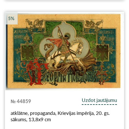
5%
Uzdot jautājumu
№ 44859
atklātne, propaganda, Krievijas impērija, 20. gs.
sākums, 13,8x9 cm