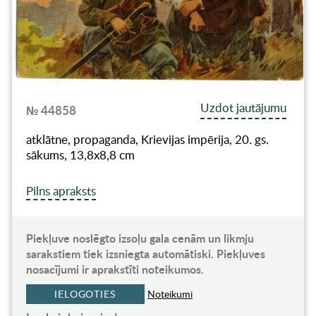
Uzdot jautājumu
№ 44858
atklātne, propaganda, Krievijas impērija, 20. gs.
sākums, 13,8x8,8 cm
Pilns apraksts
Piekļuve noslēgto izsoļu gala cenām un likmju
sarakstiem tiek izsniegta automātiski. Piekļuves
nosacījumi ir aprakstīti noteikumos.
IELOGOTIES
Noteikumi