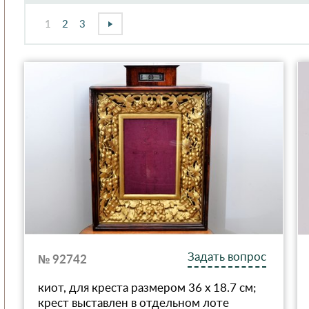
1
2
3
Задать вопрос
№ 92742
киот, для креста размером 36 x 18.7 см;
крест выставлен в отдельном лоте