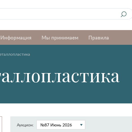
Информация
Мы принимаем
Правила
еталлопластика
таллопластика
Аукцион: