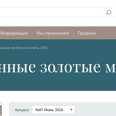
Информация
Мы принимаем
Правила
онные золотые монеты (5%)
нные золотые 
Аукцион: