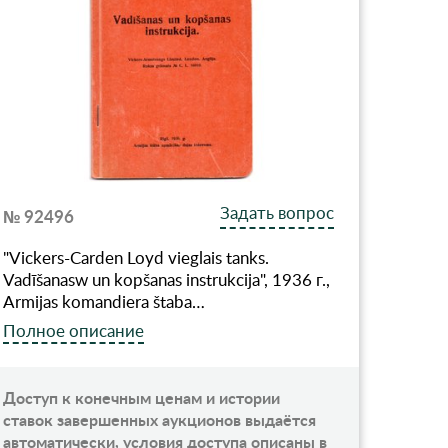
Задать вопрос
№ 92496
"Vickers-Carden Loyd vieglais tanks.
Vadīšanasw un kopšanas instrukcija", 1936 г.,
Armijas komandiera štaba…
Полное описание
Доступ к конечным ценам и истории
ставок завершенных аукционов выдаётся
автоматически, условия доступа описаны в