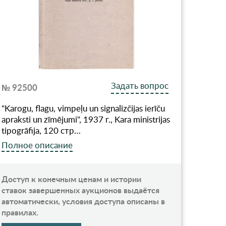
Задать вопрос
№ 92500
"Karogu, flagu, vimpeļu un signalizčijas ierīču
apraksti un zīmējumi", 1937 г., Kara ministrijas
tipogrāfija, 120 стр…
Полное описание
Доступ к конечным ценам и истории
ставок завершенных аукционов выдаётся
автоматически, условия доступа описаны в
правилах.