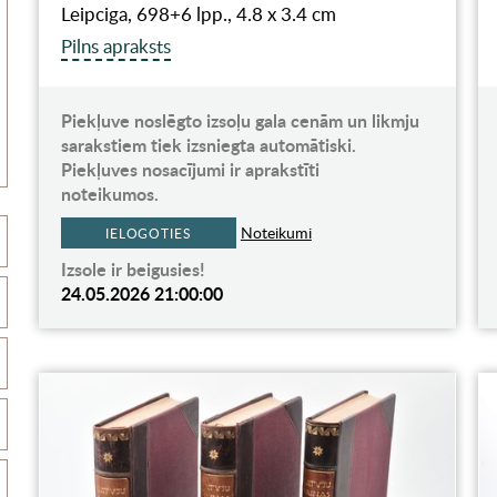
Leipciga, 698+6 lpp., 4.8 х 3.4 cm
Pilns apraksts
Piekļuve noslēgto izsoļu gala cenām un likmju
sarakstiem tiek izsniegta automātiski.
Piekļuves nosacījumi ir aprakstīti
noteikumos.
Noteikumi
IELOGOTIES
Izsole ir beigusies!
24.05.2026 21:00:00