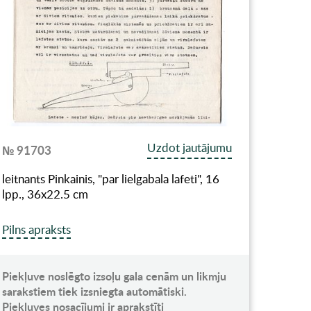
Uzdot jautājumu
№ 91703
leitnants Pinkainis, "par lielgabala lafeti", 16
lpp., 36x22.5 cm
Pilns apraksts
Piekļuve noslēgto izsoļu gala cenām un likmju
sarakstiem tiek izsniegta automātiski.
Piekļuves nosacījumi ir aprakstīti