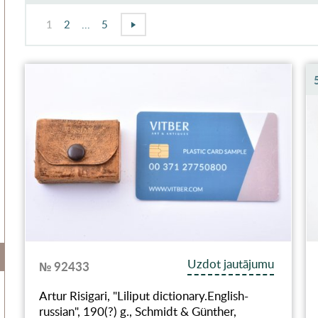
1
2
...
5
Uzdot jautājumu
№ 92433
Artur Risigari, "Liliput dictionary.English-
russian", 190(?) g., Schmidt & Günther,