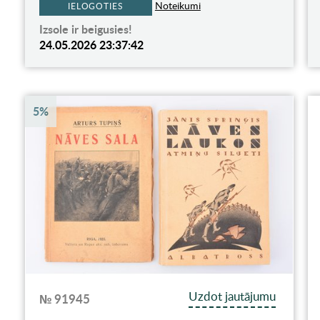
Noteikumi
IELOGOTIES
Izsole ir beigusies!
24.05.2026 23:37:42
5%
Uzdot jautājumu
№ 91945