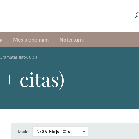
a
Mēs pieņemam
Noteikumi
Grāmatas (latv. u.c.)
+ citas)
Izsole: