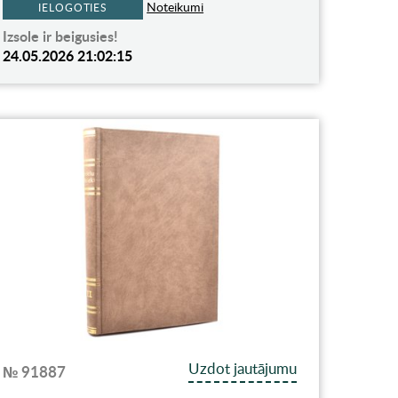
Noteikumi
IELOGOTIES
Izsole ir beigusies!
24.05.2026 21:02:15
Uzdot jautājumu
№ 91887