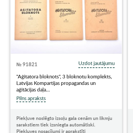
Uzdot jautājumu
№ 91821
"Aģitatora bloknots", 3 bloknotu komplekts,
Latvijas Kompartijas propagandas un
aģitācijas daļa…
Pilns apraksts
Piekļuve noslēgto izsoļu gala cenām un likmju
sarakstiem tiek izsniegta automātiski.
Piekļuves nosacījumi ir aprakstīti