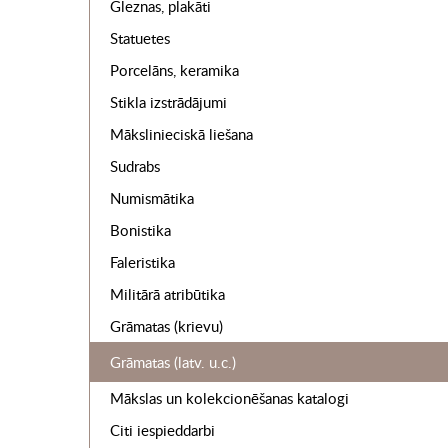
Gleznas, plakāti
Statuetes
Porcelāns, keramika
Stikla izstrādājumi
Mākslinieciskā liešana
Sudrabs
Numismātika
Bonistika
Faleristika
Militārā atribūtika
Grāmatas (krievu)
Grāmatas (latv. u.c.)
Mākslas un kolekcionēšanas katalogi
Citi iespieddarbi