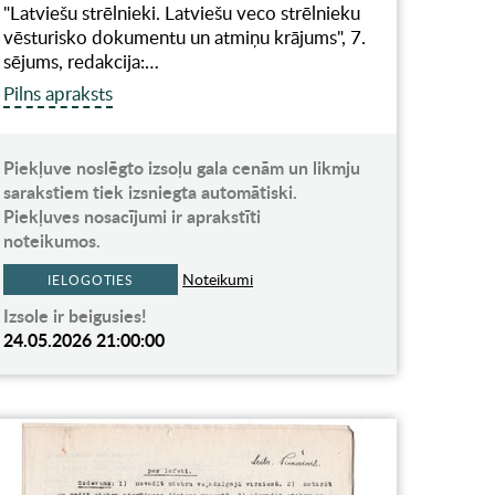
"Latviešu strēlnieki. Latviešu veco strēlnieku
vēsturisko dokumentu un atmiņu krājums", 7.
sējums, redakcija:…
Pilns apraksts
Piekļuve noslēgto izsoļu gala cenām un likmju
sarakstiem tiek izsniegta automātiski.
Piekļuves nosacījumi ir aprakstīti
noteikumos.
Noteikumi
IELOGOTIES
Izsole ir beigusies!
24.05.2026 21:00:00