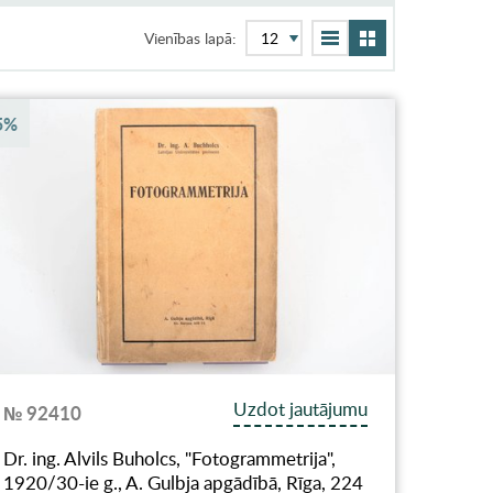
Vienības lapā:
5%
Uzdot jautājumu
№ 92410
Dr. ing. Alvils Buholcs, "Fotogrammetrija",
1920/30-ie g., A. Gulbja apgādībā, Rīga, 224