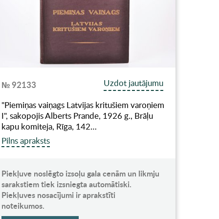
Uzdot jautājumu
№ 92133
"Piemiņas vaiņags Latvijas kritušiem varoņiem
I", sakopojis Alberts Prande, 1926 g., Brāļu
kapu komiteja, Rīga, 142…
Pilns apraksts
Piekļuve noslēgto izsoļu gala cenām un likmju
sarakstiem tiek izsniegta automātiski.
Piekļuves nosacījumi ir aprakstīti
noteikumos.