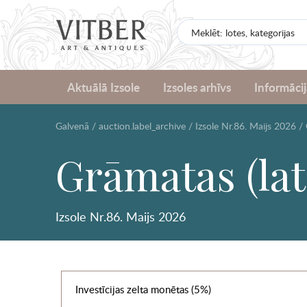
Aktuālā Izsole
Izsoles arhīvs
Informācij
Galvenā
/
auction.label_archive
/
Izsole Nr.86. Maijs 2026
/
Grāmatas (lat 
Izsole Nr.86. Maijs 2026
Investīcijas zelta monētas (5%)