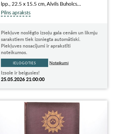
lpp., 22.5 x 15.5 cm, Alvils Buholcs…
Pilns apraksts
Piekļuve noslēgto izsoļu gala cenām un likmju
sarakstiem tiek izsniegta automātiski.
Piekļuves nosacījumi ir aprakstīti
noteikumos.
Noteikumi
IELOGOTIES
Izsole ir beigusies!
25.05.2026 21:00:00