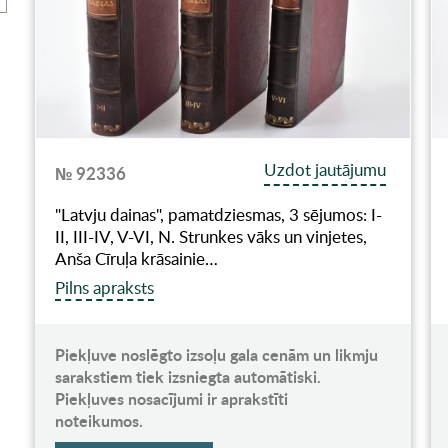
Uzdot jautājumu
№ 92336
"Latvju dainas", pamatdziesmas, 3 sējumos: I-
II, III-IV, V-VI, N. Strunkes vāks un vinjetes,
Anša Cīruļa krāsainie…
Pilns apraksts
Piekļuve noslēgto izsoļu gala cenām un likmju
sarakstiem tiek izsniegta automātiski.
Piekļuves nosacījumi ir aprakstīti
noteikumos.