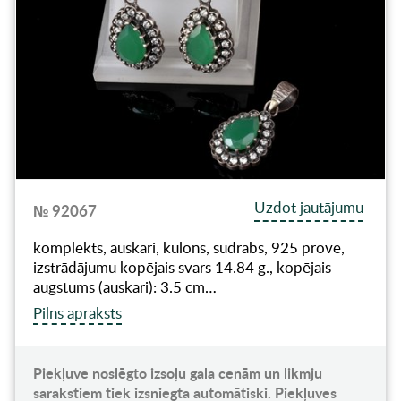
Uzdot jautājumu
№ 92067
komplekts, auskari, kulons, sudrabs, 925 prove,
izstrādājumu kopējais svars 14.84 g., kopējais
augstums (auskari): 3.5 cm…
Pilns apraksts
Piekļuve noslēgto izsoļu gala cenām un likmju
sarakstiem tiek izsniegta automātiski. Piekļuves