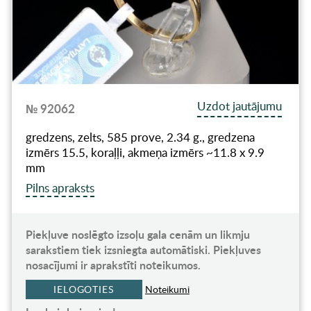
Uzdot jautājumu
№ 92062
gredzens, zelts, 585 prove, 2.34 g., gredzena
izmērs 15.5, koraļļi, akmeņa izmērs ~11.8 x 9.9
mm
Pilns apraksts
Piekļuve noslēgto izsoļu gala cenām un likmju
sarakstiem tiek izsniegta automātiski. Piekļuves
nosacījumi ir aprakstīti noteikumos.
IELOGOTIES
Noteikumi