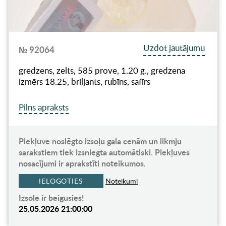
Uzdot jautājumu
№ 92064
gredzens, zelts, 585 prove, 1.20 g., gredzena
izmērs 18.25, briljants, rubīns, safīrs
Pilns apraksts
Piekļuve noslēgto izsoļu gala cenām un likmju
sarakstiem tiek izsniegta automātiski. Piekļuves
nosacījumi ir aprakstīti noteikumos.
IELOGOTIES
Noteikumi
Izsole ir beigusies!
25.05.2026 21:00:00