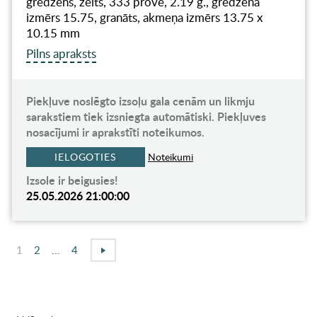
gredzens, zelts, 333 prove, 2.19 g., gredzena
izmērs 15.75, granāts, akmeņa izmērs 13.75 x
10.15 mm
Pilns apraksts
Piekļuve noslēgto izsoļu gala cenām un likmju
sarakstiem tiek izsniegta automātiski. Piekļuves
nosacījumi ir aprakstīti noteikumos.
IELOGOTIES
Noteikumi
Izsole ir beigusies!
25.05.2026 21:00:00
1
2
...
4