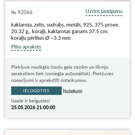
Uzdot jautājumu
№ 92066
kaklarota, zelts, sudrabs, metāls, 925, 375 prove,
20.32 g., koraļļi, kaklarotas garums 37.5 cm;
koraļļu pērlītes Ø ~3.3 mm
Pilns apraksts
Piekļuve noslēgto izsoļu gala cenām un likmju
sarakstiem tiek izsniegta automātiski. Piekļuves
nosacījumi ir aprakstīti noteikumos.
IELOGOTIES
Noteikumi
Izsole ir beigusies!
25.05.2026 21:00:00