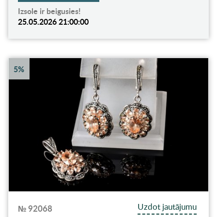
Izsole ir beigusies!
25.05.2026 21:00:00
5%
Uzdot jautājumu
№ 92068