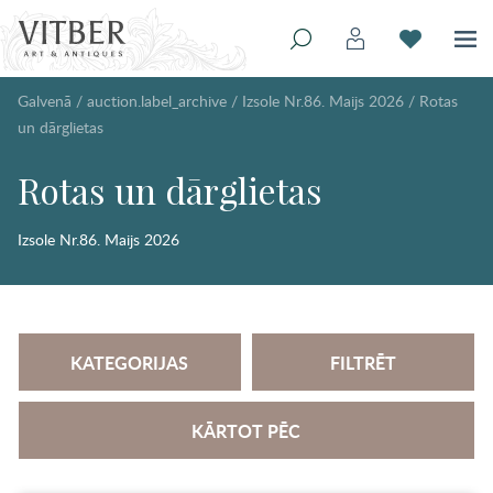
Galvenā
/
auction.label_archive
/
Izsole Nr.86. Maijs 2026
/
Rotas
un dārglietas
Rotas un dārglietas
Izsole Nr.86. Maijs 2026
KATEGORIJAS
FILTRĒT
KĀRTOT PĒC