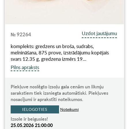
Uzdot jautājumu
№ 92264
komplekts: gredzens un broša, sudrabs,
melnināšana, 875 prove, izstrādājumu kopējais
svars 12.35 g, gredzena izmērs 19…
Pilns apraksts
Piekļuve noslēgto izsoļu gala cenām un likmju
sarakstiem tiek izsniegta automātiski. Piekļuves
nosacījumi ir aprakstīti noteikumos.
IELOGOTIES
Noteikumi
Izsole ir beigusies!
25.05.2026 21:00:00