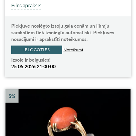
Pilns apraksts
Piekļuve noslēgto izsoļu gala cenām un likmju
sarakstiem tiek izsniegta automātiski. Piekļuves
nosacījumi ir aprakstīti noteikumos.
IELOGOTIES
Noteikumi
Izsole ir beigusies!
25.05.2026 21:00:00
5%