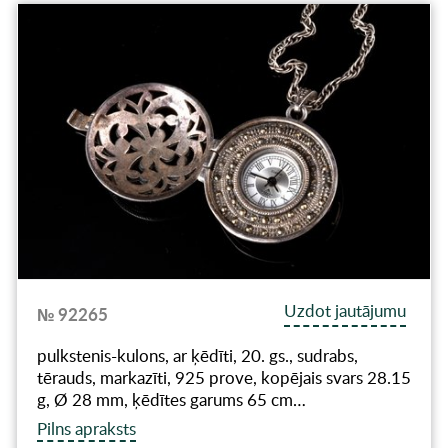
Uzdot jautājumu
№ 92265
pulkstenis-kulons, ar ķēdīti, 20. gs., sudrabs,
tērauds, markazīti, 925 prove, kopējais svars 28.15
g, Ø 28 mm, ķēdītes garums 65 cm…
Pilns apraksts