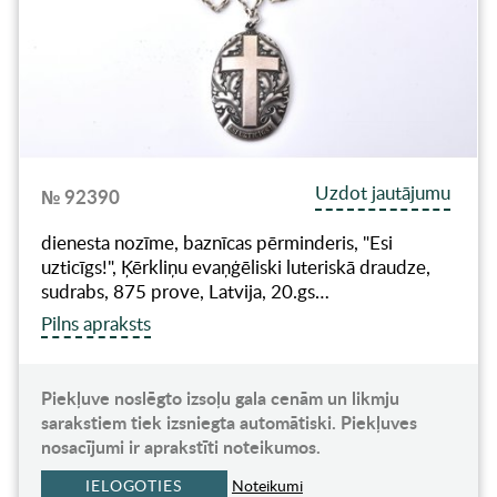
Uzdot jautājumu
№ 92390
dienesta nozīme, baznīcas pērminderis, "Esi
uzticīgs!", Ķērkliņu evaņģēliski luteriskā draudze,
sudrabs, 875 prove, Latvija, 20.gs…
Pilns apraksts
Piekļuve noslēgto izsoļu gala cenām un likmju
sarakstiem tiek izsniegta automātiski. Piekļuves
nosacījumi ir aprakstīti noteikumos.
IELOGOTIES
Noteikumi