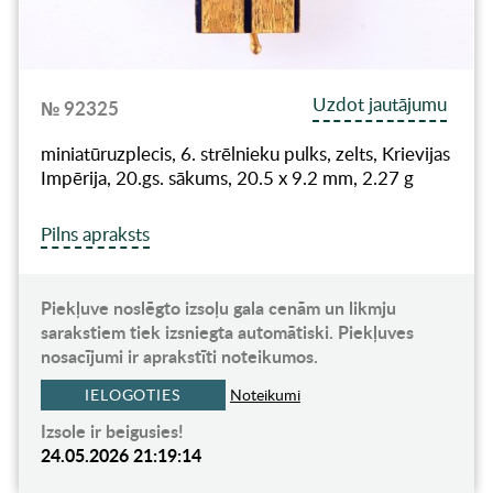
Uzdot jautājumu
№ 92325
miniatūruzplecis, 6. strēlnieku pulks, zelts, Krievijas
Impērija, 20.gs. sākums, 20.5 x 9.2 mm, 2.27 g
Pilns apraksts
Piekļuve noslēgto izsoļu gala cenām un likmju
sarakstiem tiek izsniegta automātiski. Piekļuves
nosacījumi ir aprakstīti noteikumos.
IELOGOTIES
Noteikumi
Izsole ir beigusies!
24.05.2026 21:19:14