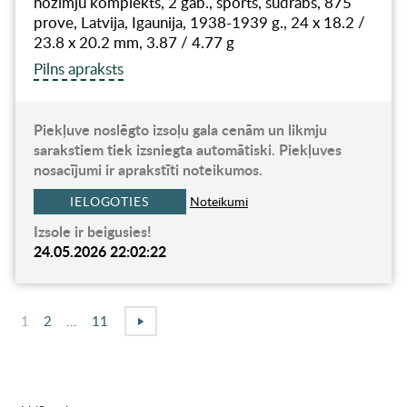
nozīmju komplekts, 2 gab., sports, sudrabs, 875
prove, Latvija, Igaunija, 1938-1939 g., 24 x 18.2 /
23.8 x 20.2 mm, 3.87 / 4.77 g
Pilns apraksts
Piekļuve noslēgto izsoļu gala cenām un likmju
sarakstiem tiek izsniegta automātiski. Piekļuves
nosacījumi ir aprakstīti noteikumos.
IELOGOTIES
Noteikumi
Izsole ir beigusies!
24.05.2026 22:02:22
1
2
...
11