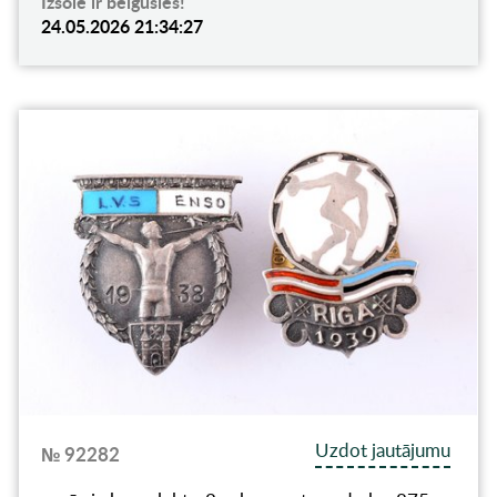
Izsole ir beigusies!
24.05.2026 21:34:27
Uzdot jautājumu
№ 92282