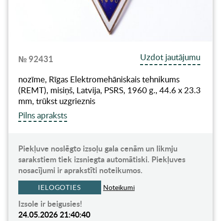
Uzdot jautājumu
№ 92431
nozīme, Rīgas Elektromehāniskais tehnikums
(REMT), misiņš, Latvija, PSRS, 1960 g., 44.6 x 23.3
mm, trūkst uzgrieznis
Pilns apraksts
Piekļuve noslēgto izsoļu gala cenām un likmju
sarakstiem tiek izsniegta automātiski. Piekļuves
nosacījumi ir aprakstīti noteikumos.
IELOGOTIES
Noteikumi
Izsole ir beigusies!
24.05.2026 21:40:40