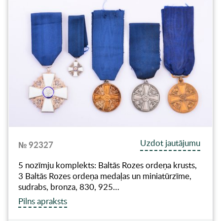
Uzdot jautājumu
№ 92327
5 nozīmju komplekts: Baltās Rozes ordeņa krusts,
3 Baltās Rozes ordeņa medaļas un miniatūrzīme,
sudrabs, bronza, 830, 925…
Pilns apraksts