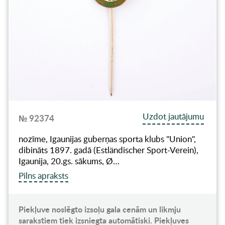
Uzdot jautājumu
№ 92374
nozīme, Igaunijas guberņas sporta klubs "Union",
dibināts 1897. gadā (Estländischer Sport-Verein),
Igaunija, 20.gs. sākums, Ø…
Pilns apraksts
Piekļuve noslēgto izsoļu gala cenām un likmju
sarakstiem tiek izsniegta automātiski. Piekļuves