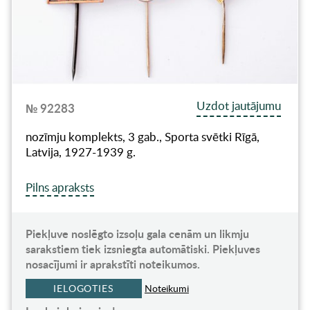
Uzdot jautājumu
№ 92283
nozīmju komplekts, 3 gab., Sporta svētki Rīgā,
Latvija, 1927-1939 g.
Pilns apraksts
Piekļuve noslēgto izsoļu gala cenām un likmju
sarakstiem tiek izsniegta automātiski. Piekļuves
nosacījumi ir aprakstīti noteikumos.
IELOGOTIES
Noteikumi