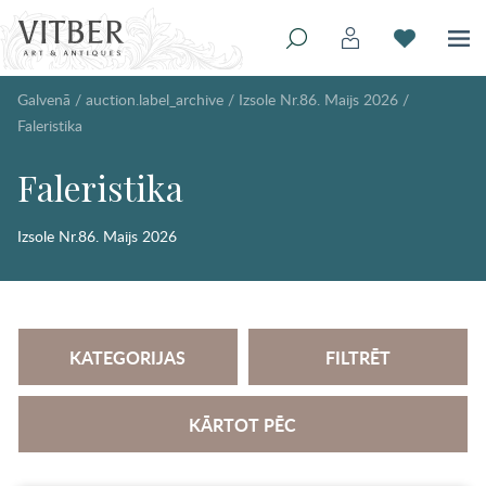
Galvenā
/
auction.label_archive
/
Izsole Nr.86. Maijs 2026
/
Faleristika
Faleristika
Izsole Nr.86. Maijs 2026
KATEGORIJAS
FILTRĒT
KĀRTOT PĒC