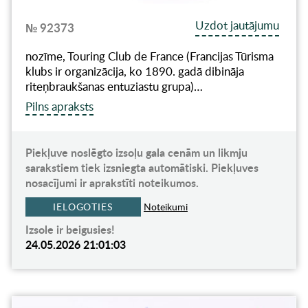
Uzdot jautājumu
№ 92373
nozīme, Touring Club de France (Francijas Tūrisma
klubs ir organizācija, ko 1890. gadā dibināja
riteņbraukšanas entuziastu grupa)…
Pilns apraksts
Piekļuve noslēgto izsoļu gala cenām un likmju
sarakstiem tiek izsniegta automātiski. Piekļuves
nosacījumi ir aprakstīti noteikumos.
IELOGOTIES
Noteikumi
Izsole ir beigusies!
24.05.2026 21:01:03