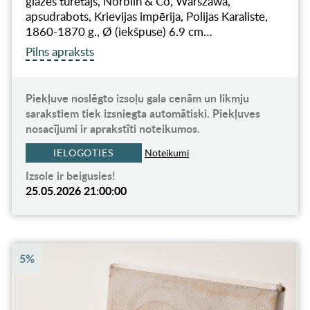
glāzes turētājs, Norblin & Co, Warszawa,
apsudrabots, Krievijas impērija, Polijas Karaliste,
1860-1870 g., Ø (iekšpuse) 6.9 cm…
Pilns apraksts
Piekļuve noslēgto izsoļu gala cenām un likmju
sarakstiem tiek izsniegta automātiski. Piekļuves
nosacījumi ir aprakstīti noteikumos.
IELOGOTIES
Noteikumi
Izsole ir beigusies!
25.05.2026 21:00:00
5%