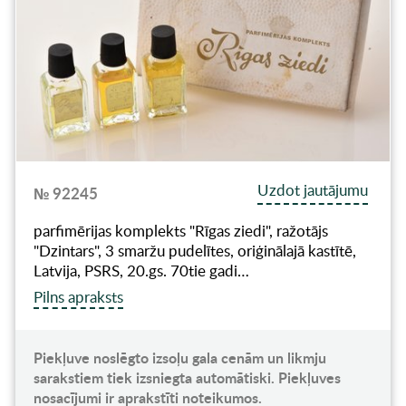
Uzdot jautājumu
№ 92245
parfimērijas komplekts "Rīgas ziedi", ražotājs
"Dzintars", 3 smaržu pudelītes, oriģinālajā kastītē,
Latvija, PSRS, 20.gs. 70tie gadi…
Pilns apraksts
Piekļuve noslēgto izsoļu gala cenām un likmju
sarakstiem tiek izsniegta automātiski. Piekļuves
nosacījumi ir aprakstīti noteikumos.