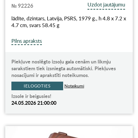
Uzdot jautājumu
№ 92226
lādīte, dzintars, Latvija, PSRS, 1979 g., h 4.8 x 7.2 x
4.7 cm, svars 58.45 g
Pilns apraksts
Piekļuve noslēgto izsoļu gala cenām un likmju
sarakstiem tiek izsniegta automātiski. Piekļuves
nosacījumi ir aprakstīti noteikumos.
IELOGOTIES
Noteikumi
Izsole ir beigusies!
24.05.2026 21:00:00