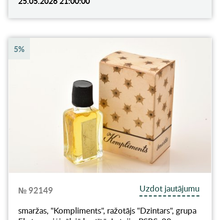
25.05.2026 21:00:00
5%
Uzdot jautājumu
№ 92149
smaržas, "Kompliments", ražotājs "Dzintars", grupa