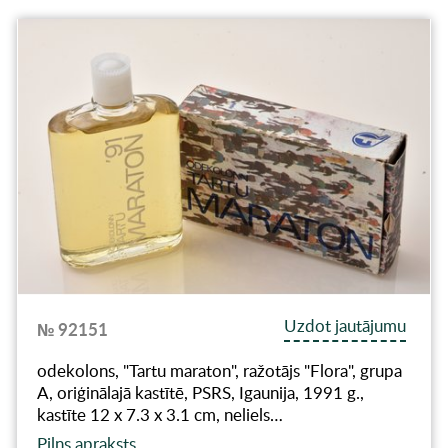
Uzdot jautājumu
№ 92151
odekolons, "Tartu maraton", ražotājs "Flora", grupa
A, oriģinālajā kastītē, PSRS, Igaunija, 1991 g.,
kastīte 12 x 7.3 x 3.1 cm, neliels…
Pilns apraksts