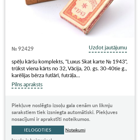
Uzdot jautājumu
№ 92429
spēļu kāršu komplekts, "Luxus Skat karte № 1943",
trūkst viena kārts no 32, Vācija, 20. gs. 30-40tie g.,
karēlijas bērza futlārī, futrāļa…
Pilns apraksts
Piekļuve noslēgto izsoļu gala cenām un likmju
sarakstiem tiek izsniegta automātiski. Piekļuves
nosacījumi ir aprakstīti noteikumos.
IELOGOTIES
Noteikumi