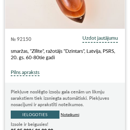
Uzdot jautājumu
№ 92150
smaržas, "Zīlīte", ražotājs "Dzintars", Latvija, PSRS,
20. gs. 60-80tie gadi
Pilns apraksts
Piekļuve noslēgto izsoļu gala cenām un likmju
sarakstiem tiek izsniegta automātiski. Piekļuves
nosacījumi ir aprakstīti noteikumos.
IELOGOTIES
Noteikumi
Izsole ir beigusies!