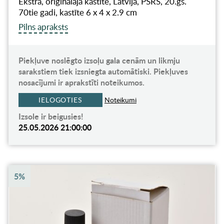
Ekstra, oriģinālajā kastītē, Latvija, PSRS, 20.gs.
70tie gadi, kastīte 6 x 4 x 2.9 cm
Pilns apraksts
Piekļuve noslēgto izsoļu gala cenām un likmju
sarakstiem tiek izsniegta automātiski. Piekļuves
nosacījumi ir aprakstīti noteikumos.
IELOGOTIES
Noteikumi
Izsole ir beigusies!
25.05.2026 21:00:00
5%