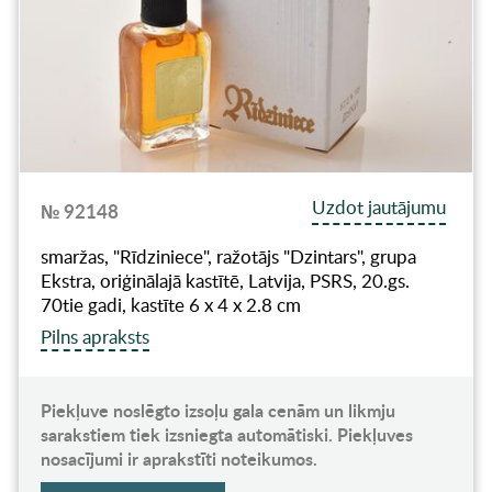
Uzdot jautājumu
№ 92148
smaržas, "Rīdziniece", ražotājs "Dzintars", grupa
Ekstra, oriģinālajā kastītē, Latvija, PSRS, 20.gs.
70tie gadi, kastīte 6 x 4 x 2.8 cm
Pilns apraksts
Piekļuve noslēgto izsoļu gala cenām un likmju
sarakstiem tiek izsniegta automātiski. Piekļuves
nosacījumi ir aprakstīti noteikumos.