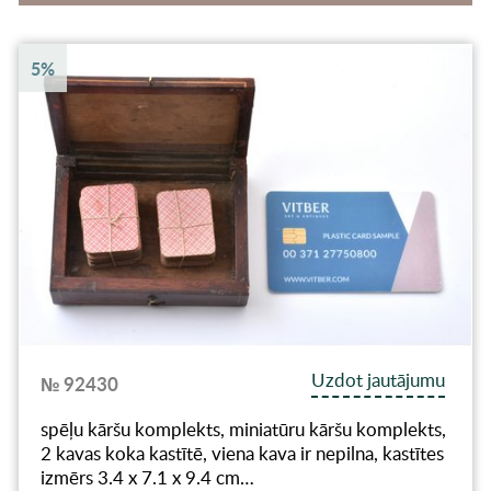
5%
Uzdot jautājumu
№ 92430
spēļu kāršu komplekts, miniatūru kāršu komplekts,
2 kavas koka kastītē, viena kava ir nepilna, kastītes
izmērs 3.4 x 7.1 x 9.4 cm…