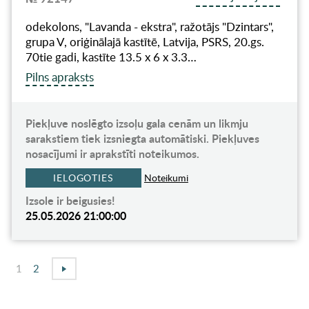
odekolons, "Lavanda - ekstra", ražotājs "Dzintars",
grupa V, oriģinālajā kastītē, Latvija, PSRS, 20.gs.
70tie gadi, kastīte 13.5 x 6 x 3.3…
Pilns apraksts
Piekļuve noslēgto izsoļu gala cenām un likmju
sarakstiem tiek izsniegta automātiski. Piekļuves
nosacījumi ir aprakstīti noteikumos.
IELOGOTIES
Noteikumi
Izsole ir beigusies!
25.05.2026 21:00:00
1
2