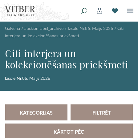
Galvenā
/
auction.label_archive
/
Izsole Nr.86. Maijs 2026
/
Citi
interjera un kolekcionēšanas priekšmeti
Citi interjera un
kolekcionēšanas priekšmeti
Izsole Nr.86. Maijs 2026
KATEGORIJAS
FILTRĒT
KĀRTOT PĒC