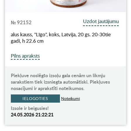
Uzdot jautājumu
№ 92152
alus kauss, "Līgo", koks, Latvija, 20 gs. 20-30tie
gadi, h 22.6 cm
Pilns apraksts
Piekļuve noslēgto izsoļu gala cenām un likmju
sarakstiem tiek izsniegta automātiski. Piekļuves
nosacījumi ir aprakstīti noteikumos.
IELOGOTIES
Noteikumi
Izsole ir beigusies!
24.05.2026 21:22:21