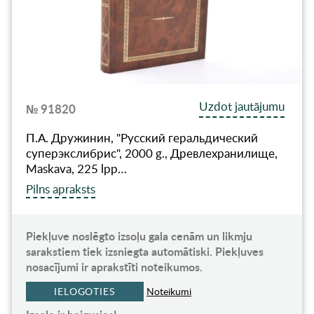
Uzdot jautājumu
№ 91820
П.А. Дружинин, "Русский геральдический
суперэкслибрис", 2000 g., Древлехранилище,
Maskava, 225 lpp…
Pilns apraksts
Piekļuve noslēgto izsoļu gala cenām un likmju
sarakstiem tiek izsniegta automātiski. Piekļuves
nosacījumi ir aprakstīti noteikumos.
IELOGOTIES
Noteikumi