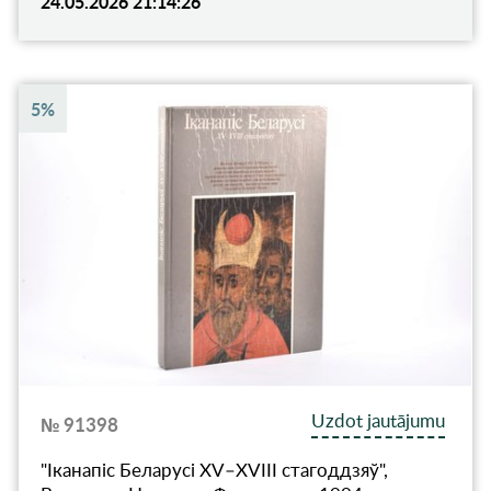
24.05.2026 21:14:26
5%
Uzdot jautājumu
№ 91398
"Iканапiс Беларусi XV–XVIII стагоддзяў",