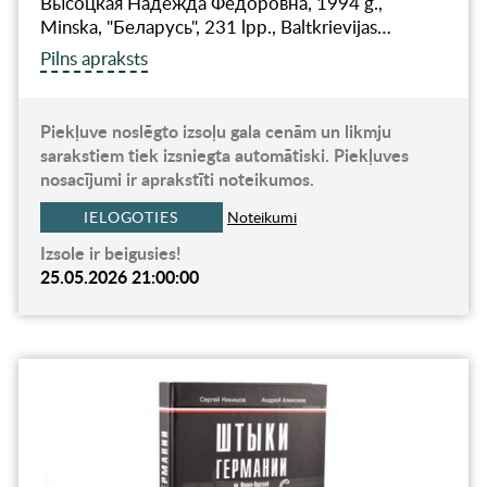
Высоцкая Надежда Федоровна, 1994 g.,
Minska, "Беларусь", 231 lpp., Baltkrievijas…
Pilns apraksts
Piekļuve noslēgto izsoļu gala cenām un likmju
sarakstiem tiek izsniegta automātiski. Piekļuves
nosacījumi ir aprakstīti noteikumos.
IELOGOTIES
Noteikumi
Izsole ir beigusies!
25.05.2026 21:00:00