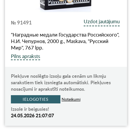
Uzdot jautājumu
№ 91491
"Наградные медали Государства Российского",
Н.И. Чепурнов, 2000 g., Maskava, "Русский
Мир", 767 lpp.
Pilns apraksts
Piekļuve noslēgto izsoļu gala cenām un likmju
sarakstiem tiek izsniegta automātiski. Piekļuves
nosacījumi ir aprakstīti noteikumos.
IELOGOTIES
Noteikumi
Izsole ir beigusies!
24.05.2026 21:07:07