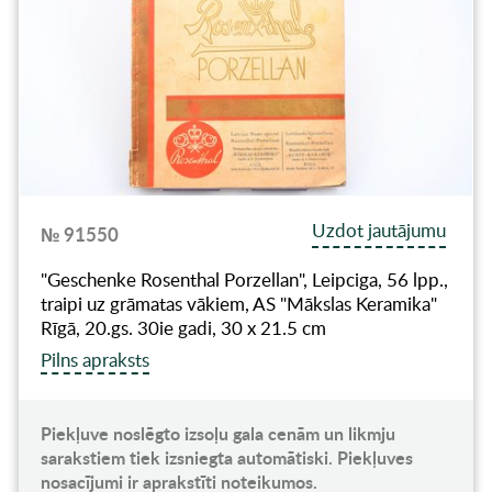
Uzdot jautājumu
№ 91550
"Geschenke Rosenthal Porzellan", Leipciga, 56 lpp.,
traipi uz grāmatas vākiem, AS "Mākslas Keramika"
Rīgā, 20.gs. 30ie gadi, 30 x 21.5 cm
Pilns apraksts
Piekļuve noslēgto izsoļu gala cenām un likmju
sarakstiem tiek izsniegta automātiski. Piekļuves
nosacījumi ir aprakstīti noteikumos.