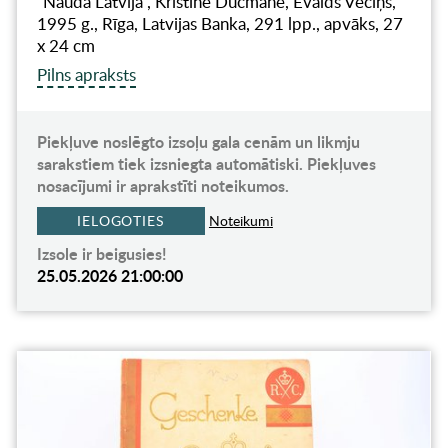
"Nauda Latvijā", Kristīne Ducmane, Ēvalds Vēciņš,
1995 g., Rīga, Latvijas Banka, 291 lpp., apvāks, 27
x 24 cm
Pilns apraksts
Piekļuve noslēgto izsoļu gala cenām un likmju
sarakstiem tiek izsniegta automātiski. Piekļuves
nosacījumi ir aprakstīti noteikumos.
IELOGOTIES
Noteikumi
Izsole ir beigusies!
25.05.2026 21:00:00