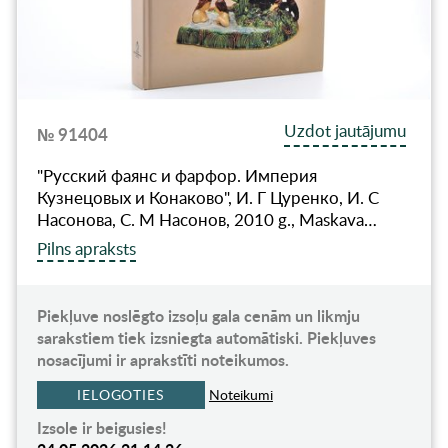
Uzdot jautājumu
№ 91404
"Русский фаянс и фарфор. Империя
Кузнецовых и Конаково", И. Г Цуренко, И. С
Насонова, С. М Насонов, 2010 g., Maskava…
Pilns apraksts
Piekļuve noslēgto izsoļu gala cenām un likmju
sarakstiem tiek izsniegta automātiski. Piekļuves
nosacījumi ir aprakstīti noteikumos.
IELOGOTIES
Noteikumi
Izsole ir beigusies!