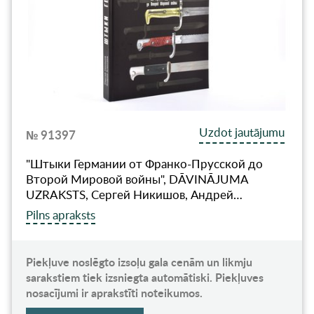
Uzdot jautājumu
№ 91397
"Штыки Германии от Франко-Прусской до
Второй Мировой войны", DĀVINĀJUMA
UZRAKSTS, Сергей Никишов, Андрей…
Pilns apraksts
Piekļuve noslēgto izsoļu gala cenām un likmju
sarakstiem tiek izsniegta automātiski. Piekļuves
nosacījumi ir aprakstīti noteikumos.