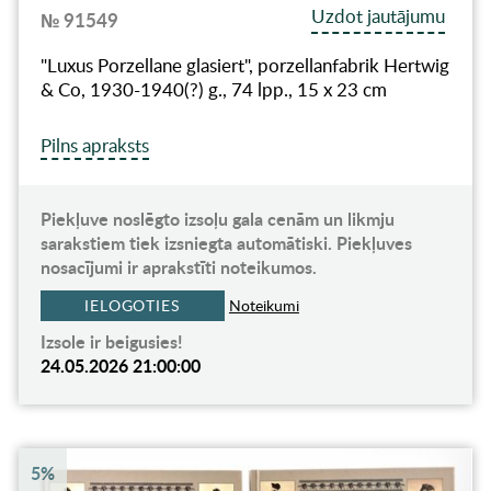
Uzdot jautājumu
№ 91549
"Luxus Porzellane glasiert", porzellanfabrik Hertwig
& Co, 1930-1940(?) g., 74 lpp., 15 x 23 cm
Pilns apraksts
Piekļuve noslēgto izsoļu gala cenām un likmju
sarakstiem tiek izsniegta automātiski. Piekļuves
nosacījumi ir aprakstīti noteikumos.
IELOGOTIES
Noteikumi
Izsole ir beigusies!
24.05.2026 21:00:00
5%