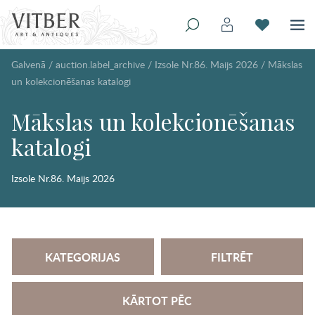
Galvenā
/
auction.label_archive
/
Izsole Nr.86. Maijs 2026
/
Mākslas
un kolekcionēšanas katalogi
Mākslas un kolekcionēšanas
katalogi
Izsole Nr.86. Maijs 2026
KATEGORIJAS
FILTRĒT
KĀRTOT PĒC