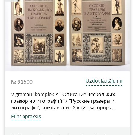
Uzdot jautājumu
№ 91500
2 grāmatu komplekts: "Описание нескольких
гравюр и литографий" / "Русские граверы и
литографы", комплект из 2 книг, sakopojis…
Pilns apraksts