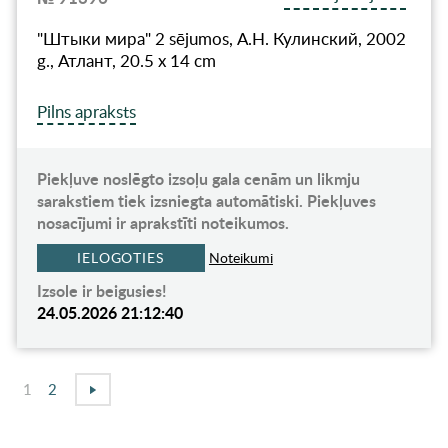
"Штыки мира" 2 sējumos, А.Н. Кулинский, 2002
g., Атлант, 20.5 x 14 cm
Pilns apraksts
Piekļuve noslēgto izsoļu gala cenām un likmju
sarakstiem tiek izsniegta automātiski. Piekļuves
nosacījumi ir aprakstīti noteikumos.
IELOGOTIES
Noteikumi
Izsole ir beigusies!
24.05.2026 21:12:40
1
2