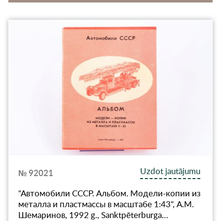
Uzdot jautājumu
№ 92021
"Автомобили СССР. Альбом. Модели-копии из
металла и пластмассы в масштабе 1:43", А.М.
Шемаринов, 1992 g., Sanktpēterburga…