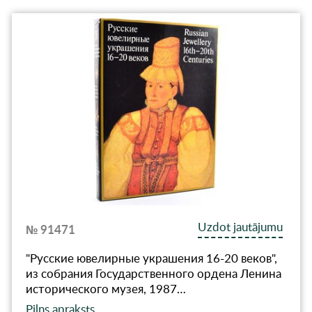
Uzdot jautājumu
№ 91471
"Русские ювелирные украшения 16-20 веков",
из собрания Государственного ордена Ленина
исторического музея, 1987…
Pilns apraksts