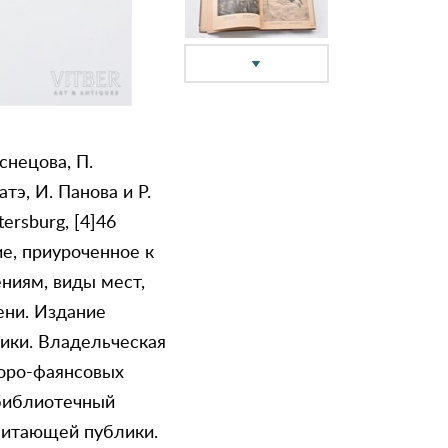
снецова, П.
тэ, И. Панова и Р.
ersburg, [4]46
ие, приуроченное к
ниям, виды мест,
ени. Издание
ики. Владельческая
форо-фаянсовых
 библиотечный
читающей публики.