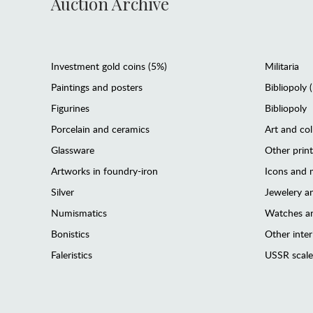
Auction Archive
Investment gold coins (5%)
Militaria
Paintings and posters
Bibliopoly 
Figurines
Bibliopoly
Porcelain and ceramics
Art and col
Glassware
Other prin
Artworks in foundry-iron
Icons and m
Silver
Jewelery 
Numismatics
Watches an
Bonistics
Other interi
Faleristics
USSR scale