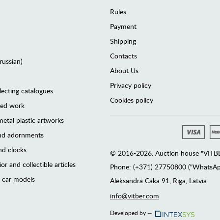
Rules
Payment
Shipping
Contacts
(russian)
About Us
Privacy policy
lecting catalogues
Cookies policy
ted work
etal plastic artworks
and adornments
d clocks
© 2016-2026. Auction house "VITBER
or and collectible articles
Phone: (+371) 27750800 ("WhatsApp
 car models
Аleksandra Caka 91, Riga, Latvia
info@vitber.com
Developed by —