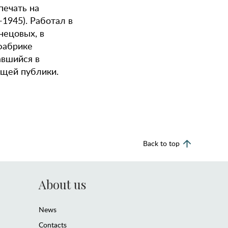
печать на
1945). Работал в
нецовых, в
фабрике
авшийся в
ющей публики.
Back to top
About us
News
Contacts