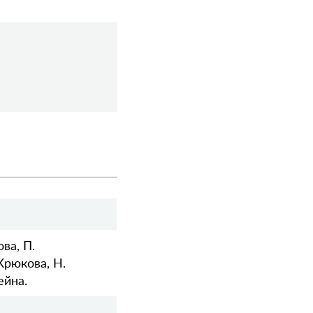
ва, П.
Крюкова, Н.
ейна.