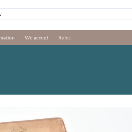
rmation
We accept
Rules