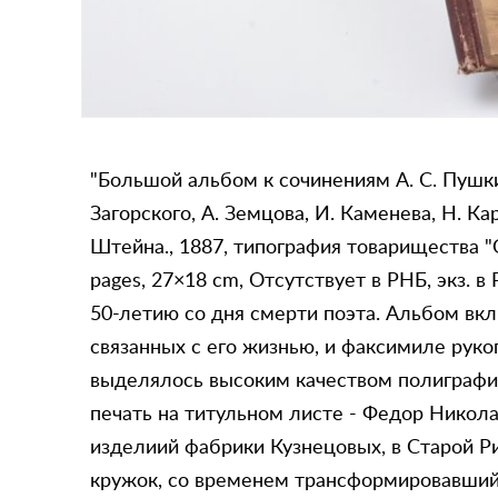
"Большой альбом к сочинениям А. С. Пушкин
Загорского, А. Земцова, И. Каменева, Н. Ка
Штейна., 1887, типография товарищества "О
pages, 27×18 cm, Отсутствует в РНБ, экз. 
50-летию со дня смерти поэта. Альбом вкл
связанных с его жизнью, и факсимиле рук
выделялось высоким качеством полиграфи
печать на титульном листе - Федор Никол
изделиий фабрики Кузнецовых, в Старой Р
кружок, со временем трансформировавший