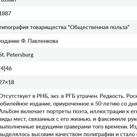
1887
типография товарищества "Общественная польза"
издание Ф. Павленкова
St. Petersburg
[4]46
27×18
Отсутствует в РНБ, экз. в РГБ утрачен. Редкость. Ро
юбилейное издание, приуроченное к 50-летию со дня
Альбом включает портреты поэта, иллюстрации к ег
виды мест, связанных с его жизнью, и факсимиле рук
выполненные ведущими граверами того времени. Из
выделялось высоким качеством полиграфии и стало