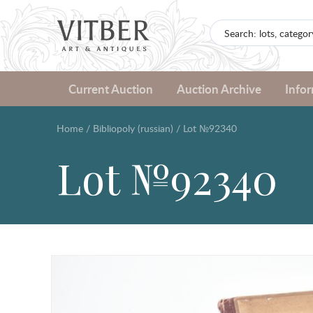
Current Auction
Auction Archive
Info
Home
/
Bibliopoly (russian)
/
Lot №92340
Lot №92340