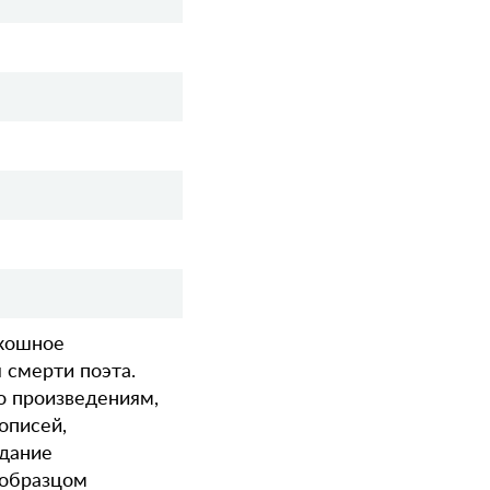
скошное
 смерти поэта.
о произведениям,
описей,
дание
 образцом