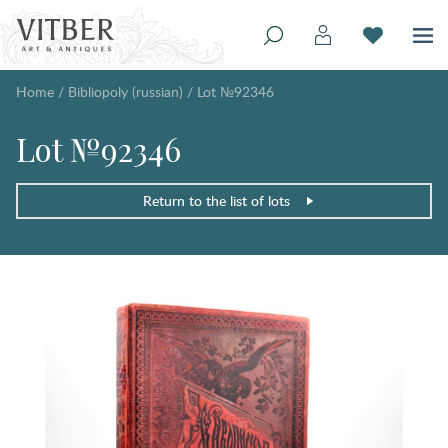
Home
/
Bibliopoly (russian)
/
Lot №92346
Lot №92346
Return to the list of lots