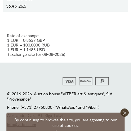
36.4 x 26.5
Rate of exchange:
1 EUR = 0.8557 GBP
1 EUR = 100.0000 RUB
1 EUR = 1.1485 USD
(Exchange rate for 08-08-2026)
© 2016-2026. Auction house "VITBER art & antiques", SIA
“Provenance”
Phone: (+371) 27750800 ("WhatsApp" and "Viber")
×
Аleksandra Caka 91, Riga, Latvia
By continuing to browse the site, you are agreeing to our
info@vitber.com
use of cookies.