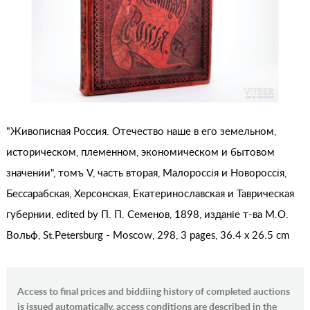
"Живописная Россия. Отечество наше в его земельном,
историческом, племенном, экономическом и бытовом
значении", томъ V, часть вторая, Малороссiя и Новороссiя,
Бессарабская, Херсонская, Екатеринославская и Таврическая
губернии, edited by П. П. Семенов, 1898, изданiе т-ва М.О.
Вольф, St.Petersburg - Moscow, 298, 3 pages, 36.4 x 26.5 cm
Access to final prices and biddiing history of completed auctions
is issued automatically, access conditions are described in the