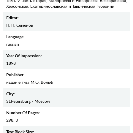
томъ V, часть вторая, Малороссiя и Новороссiя, Бессарабская,
Херсонская, Екатеринославская и Таврическая губернии
Editor:
П. П. Семенов
Language:
russian
Year Of Impression:
1898
Publisher:
изданiе т-ва М.О. Вольф
City:
St.Petersburg - Moscow
Number Of Pages:
298, 3
Text Block Size: