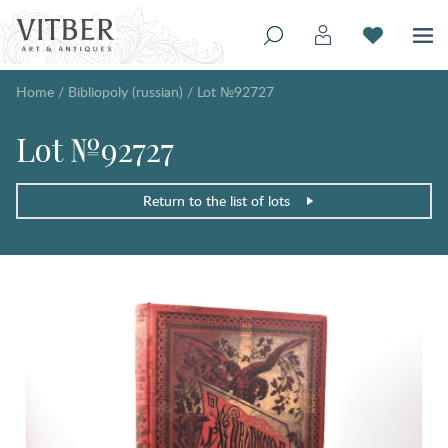
Home
/
Bibliopoly (russian)
/
Lot №92727
Lot №92727
Return to the list of lots