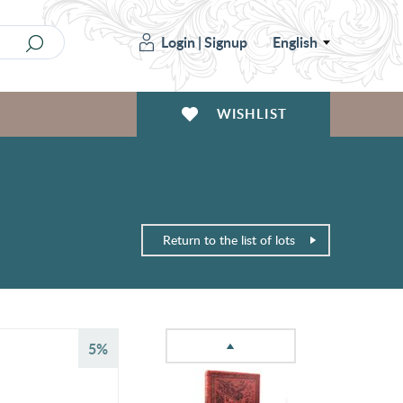
Login
|
Signup
English
WISHLIST
Return to the list of lots
5%