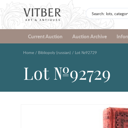
Current Auction
Auction Archive
Info
Home
/
Bibliopoly (russian)
/
Lot №92729
Lot №92729