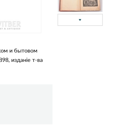
ком и бытовом
98, изданiе т-ва