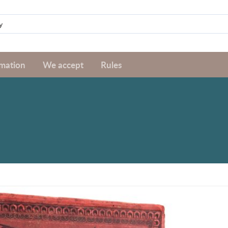
rmation
We accept
Rules